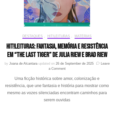
no
Mercado”
DESTAQUES
,
HIT!LEITURAS
,
MATÉRIAS
HIT!Leituras: Fantasia, memória e resistência
em “The Last Tiger” de Julia Riew e Brad Riew
by
Joana de Alcantara
updated on
26 de September de 2025
Leave
on
a Comment
HIT!Leituras:
Uma ficção histórica sobre amor, colonização e
Fantasia,
memória
resistência, que une fantasia e história para mostrar como
e
mesmo as vozes silenciadas encontram caminhos para
resistência
em
serem ouvidas
“The
Last