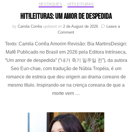
DESTAQUES
,
HIT!LEITURAS
HIT!Leituras: Um amor de despedida
by
Camila Corrêa
updated on
2 de August de 2026
Leave a
on
Comment
HIT!Leituras:
Texto: Camila Corrêa Amorim Revisão: Bia MartinsDesign:
Um
amor
Mafê Publicado no Brasil em 2026 pela Editora Intrínseca,
de
“Um amor de despedida” (“내가 죽기 일주일 전”), da autora
despedida
Seo Eun-chae, com tradução de Núbia Tropéia, é um
romance de estreia que deu origem ao drama coreano de
mesmo título. Inspirando-se na crença coreana de que a
morte vem …