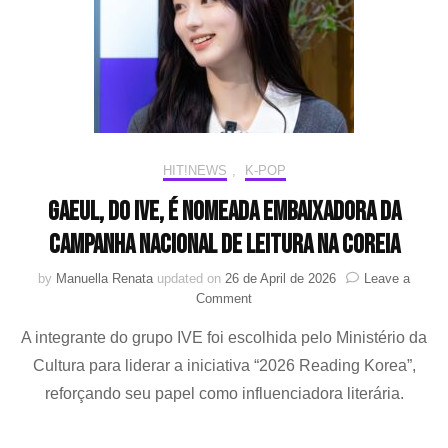
HIT!NEWS
,
K-POP
GAEUL, do IVE, é nomeada embaixadora da
campanha nacional de leitura na Coreia
by
Manuella Renata
updated on
26 de April de 2026
Leave a
on
Comment
GAEUL,
A integrante do grupo IVE foi escolhida pelo Ministério da
do
IVE,
Cultura para liderar a iniciativa “2026 Reading Korea”,
é
reforçando seu papel como influenciadora literária.
nomeada
embaixadora
da