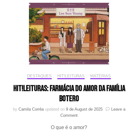
Tiger”
de
Julia
Riew
e
Brad
Riew
DESTAQUES
,
HIT!LEITURAS
,
MATÉRIAS
HIT!Leituras: Farmácia do Amor da Família
Botero
by
Camila Corrêa
updated on
9 de August de 2025
Leave a
on
Comment
HIT!Leituras:
O que é o amor?
Farmácia
do