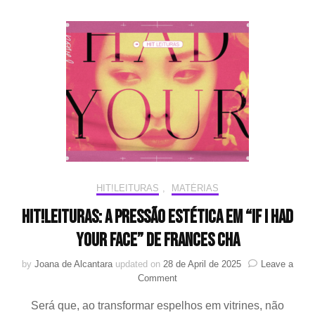
Amor
da
Família
Botero
HIT!LEITURAS
,
MATÉRIAS
HIT!Leituras: A pressão estética em “If I Had
Your Face” de Frances Cha
by
Joana de Alcantara
updated on
28 de April de 2025
Leave a
on
Comment
HIT!Leituras:
Será que, ao transformar espelhos em vitrines, não
A