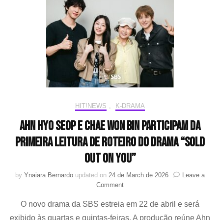
HIT!NEWS
,
K-DRAMA
Ahn Hyo Seop e Chae Won Bin participam da
primeira leitura de roteiro do drama “Sold
Out on You”
by
Ynaiara Bernardo
updated on
24 de March de 2026
Leave a
on
Comment
Ahn
O novo drama da SBS estreia em 22 de abril e será
Hyo
Seop
exibido às quartas e quintas-feiras. A produção reúne Ahn