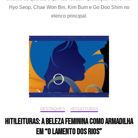
e
Hyo Seop, Chae Won Bin, Kim Bum e Go Doo Shim no
Chae
Won
elenco principal.
Bin
participam
da
primeira
leitura
de
roteiro
do
drama
“Sold
Out
on
You”
DESTAQUES
,
HIT!LEITURAS
HIT!Leituras: A beleza feminina como armadilha
em “O lamento dos rios”