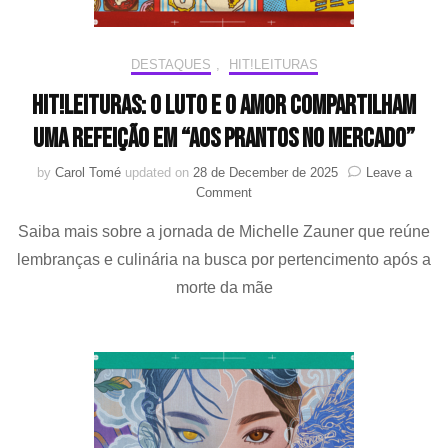
Byeon
Woo
Seok
DESTAQUES
,
HIT!LEITURAS
HIT!Leituras: O luto e o amor compartilham
uma refeição em “Aos Prantos no Mercado”
by
Carol Tomé
updated on
28 de December de 2025
Leave a
on
Comment
HIT!Leituras:
Saiba mais sobre a jornada de Michelle Zauner que reúne
O
luto
lembranças e culinária na busca por pertencimento após a
e
morte da mãe
o
amor
compartilham
uma
refeição
em
“Aos
Prantos