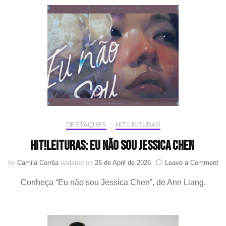
campanha
nacional
de
leitura
na
Coreia
DESTAQUES
,
HIT!LEITURAS
HIT!Leituras: Eu não sou Jessica Chen
on
by
Camila Corrêa
updated on
26 de April de 2026
Leave a Comment
HI
Conheça “Eu não sou Jessica Chen”, de Ann Liang.
Eu
nã
so
Je
C