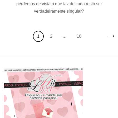
pressão
perdemos de vista o que faz de cada rosto ser
estética
verdadeiramente singular?
em
“If
I
Had
Posts
Your
Page
Page
Page
1
2
…
10
Face”
navigation
de
Frances
Cha