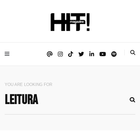
Se é HIT, está aqui!
HIT!Magazine
YOU ARE LOOKING FOR
SEARCH
FOR: