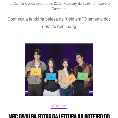
by
Camila Corrêa
updated on
22 de February de 2026
Leave a
on
Comment
HIT!Leituras:
Conheça a lendária beleza de Xishi em “O lamento dos
A
beleza
rios” de Ann Liang
feminina
como
armadilha
em
“O
lamento
dos
rios”
HIT!NEWS
MBC divulga fotos da leitura do roteiro do