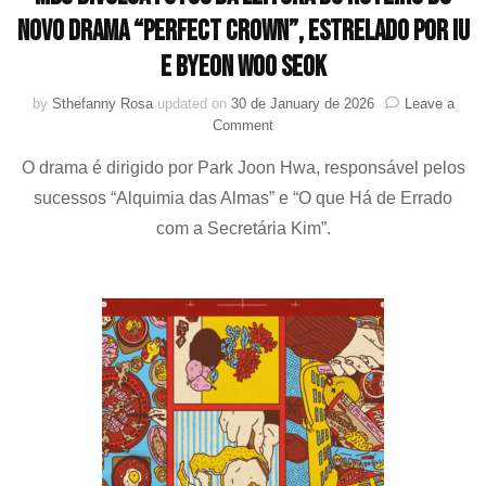
novo drama “Perfect Crown”, estrelado por IU
e Byeon Woo Seok
by
Sthefanny Rosa
updated on
30 de January de 2026
Leave a
on
Comment
MBC
O drama é dirigido por Park Joon Hwa, responsável pelos
divulga
fotos
sucessos “Alquimia das Almas” e “O que Há de Errado
da
com a Secretária Kim”.
leitura
do
roteiro
do
novo
drama
“Perfect
Crown”,
estrelado
por
IU
e