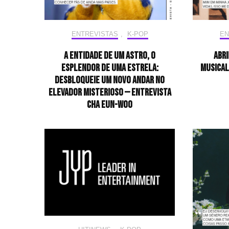
ENTREVISTAS
,
K-POP
EN
A entidade de um astro, o
Abri
esplendor de uma estrela:
musical
desbloqueie um novo andar no
elevador misterioso — Entrevista
CHA EUN-WOO