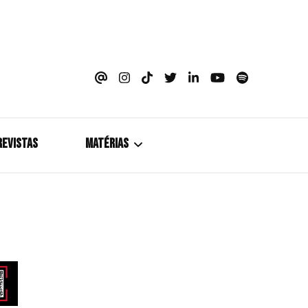
azine
REVISTAS
MATÉRIAS
5+1
Cobertura
Coletiva de Imprensa
Drama? HIT!