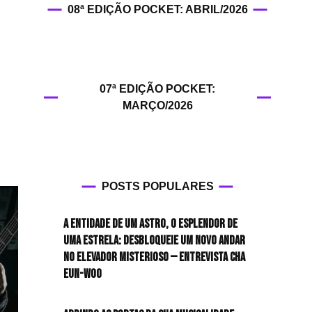
08ª EDIÇÃO POCKET: ABRIL/2026
HIT!Fashion
HIT!Filmes
07ª EDIÇÃO POCKET:
HIT!Games
MARÇO/2026
HIT!History
HIT!Hop
POSTS POPULARES
HIT!Leituras
A entidade de um astro, o esplendor de
HIT!Diary
uma estrela: desbloqueie um novo andar
no elevador misterioso — Entrevista CHA
HIT!Lyrics
EUN-WOO
HIT!Politics