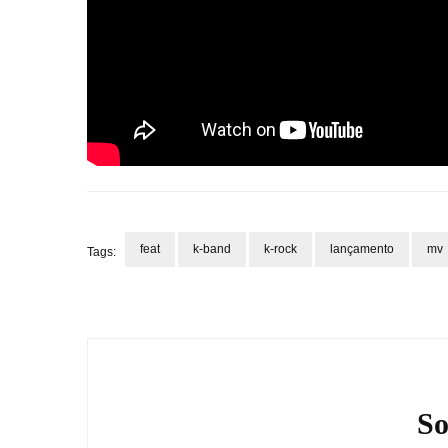
feat
k-band
k-rock
lançamento
mv
Tags:
Navegação
de
post
So