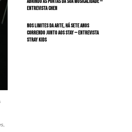
Abrindo as portas da sua musicalidade —
Entrevista CHEN
HIT!Queer
Nos limites da arte, há sete anos
HIT!Radar
correndo junto aos STAY — Entrevista
Stray Kids
HIT!Review
HIT!Sound
HIT!Vem aí
Panfletando
a
es
,