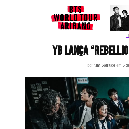
H
YB lança “Rebellio
por
Kim Safraide
em
5 d