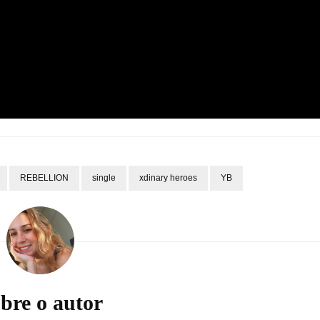
REBELLION
single
xdinary heroes
YB
bre o autor