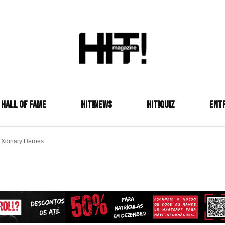
Se é HIT, está aqui!
HIT!Mag
HALL OF FAME
HIT!NEWS
HIT!Quiz
ENT
m Xdinary Heroes