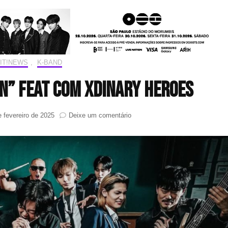
IT!NEWS
,
K-BAND
n” feat com Xdinary Heroes
em
e fevereiro de 2025
Deixe um comentário
YB
lança
“Rebellion”
feat
com
Xdinary
Heroes