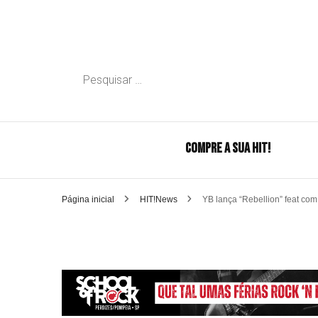
Pesquisar
por:
COMPRE A SUA HIT!
Página inicial
HIT!News
YB lança “Rebellion” feat co