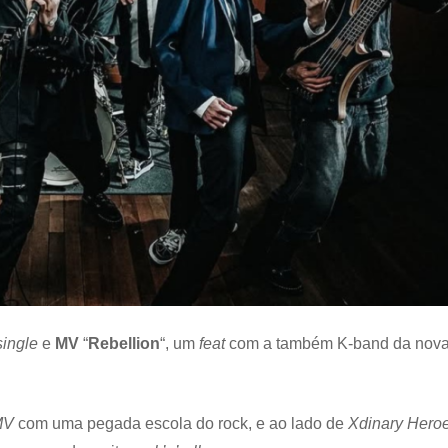
single
e
MV
“
Rebellion
“, um
feat
com a também K-band da nov
MV
com uma pegada escola do rock, e ao lado de
Xdinary Hero