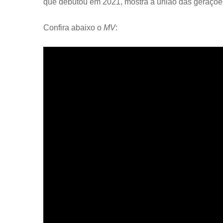
que debutou em 2021, mostra a união das geraçõ
Confira abaixo o
MV
: