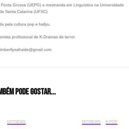
e Ponta Grossa (UEPG) e mestranda em Linguística na Universidade
de Santa Catarina (UFSC).
a pela cultura pop e hallyu.
nista profissional de K-Dramas de terror.
kimberllysafraide@gmail.com
mbém pode gostar...
HIT!NEWS
HIT!NEWS
,
K-POP