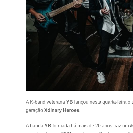
A K-band veterana
YB
lançou nesta quarta-feira o
geração
Xdinary Heroes
.
A banda
YB
formada há mais de 20 anos traz um