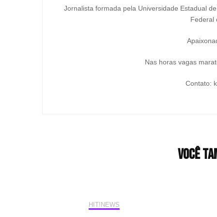
Jornalista formada pela Universidade Estadual d
Federal 
Apaixonad
Nas horas vagas marato
Contato: 
Você ta
HIT!NEWS