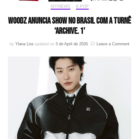
HIT!NEWS
,
K-POP
WOODZ anuncia show no Brasil com a turnê
‘Archive. 1’
on
by
Ylana Lira
updated on
3 de April de 2026
Leave a Comment
WOO
anun
show
no
Brasi
com
a
turnê
‘Arch
1’