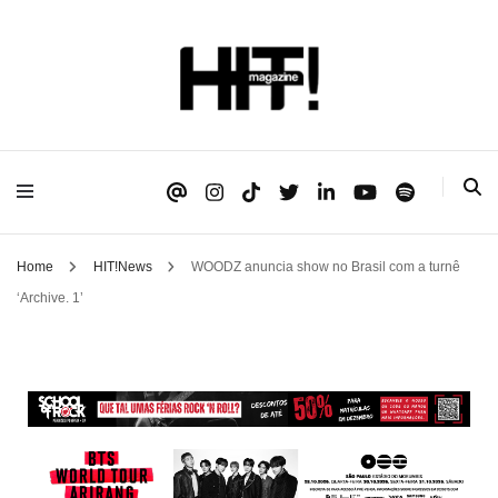
Se é HIT, está aqui!
HIT!Magazine
Home
HIT!News
WOODZ anuncia show no Brasil com a turnê
‘Archive. 1’