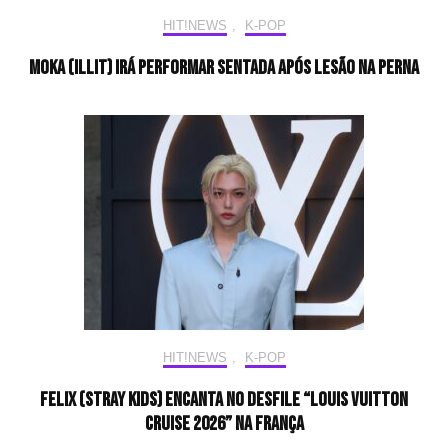
HIT!NEWS
,
K-POP
Moka (ILLIT) irá performar sentada após lesão na perna
HIT!NEWS
,
K-POP
Felix (Stray Kids) encanta no desfile “Louis Vuitton
Cruise 2026” na França