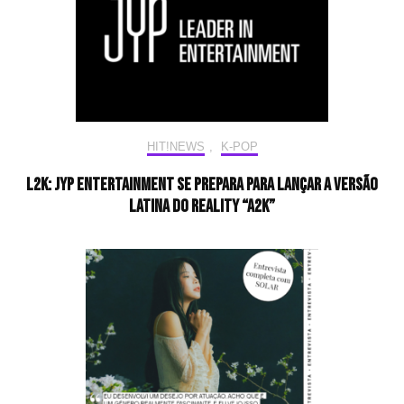
HIT!NEWS
,
K-POP
L2K: JYP Entertainment se prepara para lançar a versão
latina do reality “A2K”