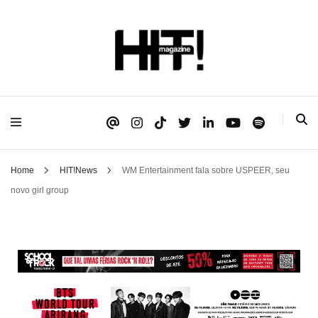
Se é HIT, está aqui!
HIT!Magazine
Home
HIT!News
WM Entertainment fala sobre USPEER, seu
novo girl group