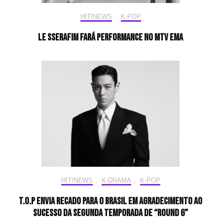
HIT!NEWS
,
K-POP
LE SSERAFIM fará performance no MTV EMA
HIT!NEWS
,
K-DRAMA
,
K-POP
T.O.P envia recado para o Brasil em agradecimento ao
sucesso da segunda temporada de “Round 6”