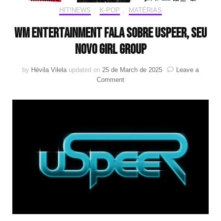
HIT!NEWS
,
K-POP
,
MATÉRIAS
WM Entertainment fala sobre USPEER, seu
novo girl group
by
Hévila Vilela
updated on
25 de March de 2025
Leave a
on
Comment
WM
Entertainment
fala
sobre
USPEER,
seu
novo
girl
group