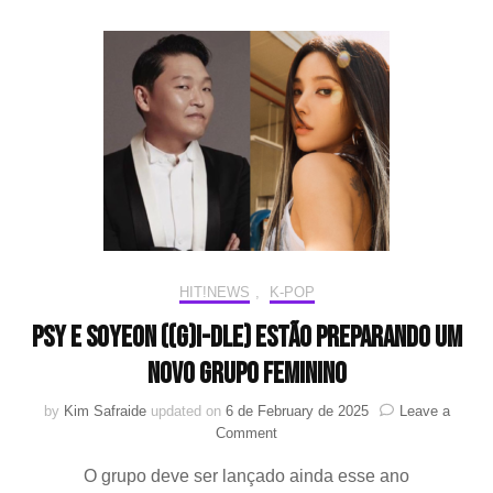
fazer
seu
comeback
em
março
HIT!NEWS
,
K-POP
PSY e Soyeon ((G)I-DLE) estão preparando um
novo grupo feminino
by
Kim Safraide
updated on
6 de February de 2025
Leave a
on
Comment
PSY
O grupo deve ser lançado ainda esse ano
e