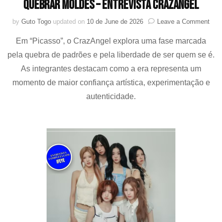
quebrar moldes – Entrevista CRAZANGEL
on
by
Guto Togo
updated on
10 de June de 2026
Leave a Comment
Pica
Em “Picasso”, o CrazAngel explora uma fase marcada
libe
iden
pela quebra de padrões e pela liberdade de ser quem se é.
e
As integrantes destacam como a era representa um
a
arte
momento de maior confiança artística, experimentação e
de
autenticidade.
queb
mol
–
Entr
CR