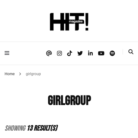
Se é HIT, está aqui!
HIT!Magazine
Home
girlgroup
girlgroup
Showing
13 Result(s)