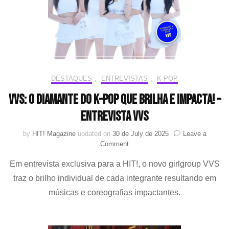
DESTAQUES
,
ENTREVISTAS
,
K-POP
VVS: O diamante do K-pop que brilha e impacta! –
Entrevista VVS
by
HIT! Magazine
updated on
30 de July de 2025
Leave a
on
Comment
VVS:
Em entrevista exclusiva para a HIT!, o novo girlgroup VVS
O
diamante
traz o brilho individual de cada integrante resultando em
do
músicas e coreografias impactantes.
K-
pop
que
brilha