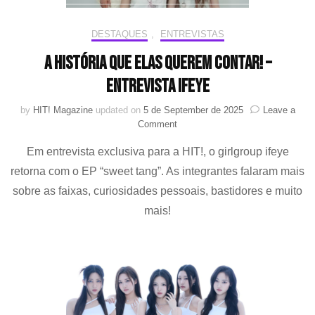
DESTAQUES
,
ENTREVISTAS
A história que elas querem contar! –
Entrevista ifeye
by
HIT! Magazine
updated on
5 de September de 2025
Leave a
on
Comment
A
Em entrevista exclusiva para a HIT!, o girlgroup ifeye
história
que
retorna com o EP “sweet tang”. As integrantes falaram mais
elas
sobre as faixas, curiosidades pessoais, bastidores e muito
querem
contar!
mais!
–
Entrevista
ifeye