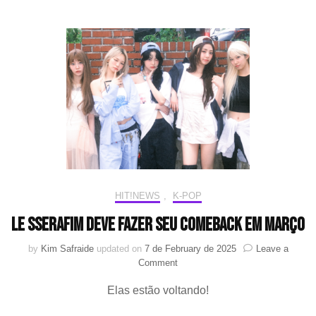
seu
debut
solo
com
“AIR”
HIT!NEWS
,
K-POP
LE SSERAFIM deve fazer seu comeback em março
by
Kim Safraide
updated on
7 de February de 2025
Leave a
on
Comment
LE
Elas estão voltando!
SSERAFIM
deve