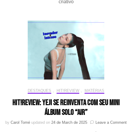
criativo
sobre
os
impactos
da
IA
DESTAQUES
,
HIT!REVIEW
,
MATÉRIAS
HIT!Review: YEJI se reinventa com seu mini
álbum solo “AIR”
on
by
Carol Tomé
updated on
24 de March de 2025
Leave a Comment
HI