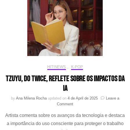
e
impacta!
–
Entrevista
VVS
HIT!NEWS
,
K-POP
Tzuyu, do TWICE, reflete sobre os impactos da
IA
by
Ana Milena Rocha
updated on
4 de April de 2025
Leave a
on
Comment
Tzuyu,
Artista comenta sobre os avanços da tecnologia e destaca
do
TWICE,
a importância do uso consciente para proteger o trabalho
reflete