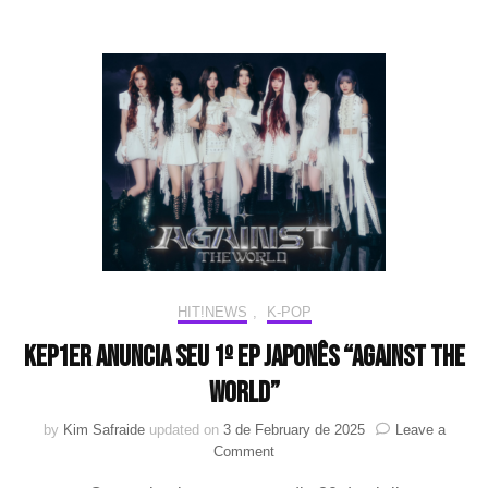
Soyeon
((G)I-
DLE)
estão
preparando
um
novo
grupo
feminino
HIT!NEWS
,
K-POP
Kep1er anuncia seu 1º EP japonês “AGAINST THE
WORLD”
by
Kim Safraide
updated on
3 de February de 2025
Leave a
on
Comment
Kep1er