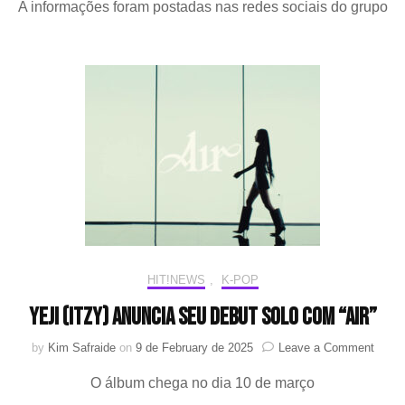
A informações foram postadas nas redes sociais do grupo
En
fal
so
U
se
no
gir
gr
HIT!NEWS
,
K-POP
Yeji (ITZY) anuncia seu debut solo com “AIR”
on
by
Kim Safraide
on
9 de February de 2025
Leave a Comment
Yeji
O álbum chega no dia 10 de março
(ITZY
anunc