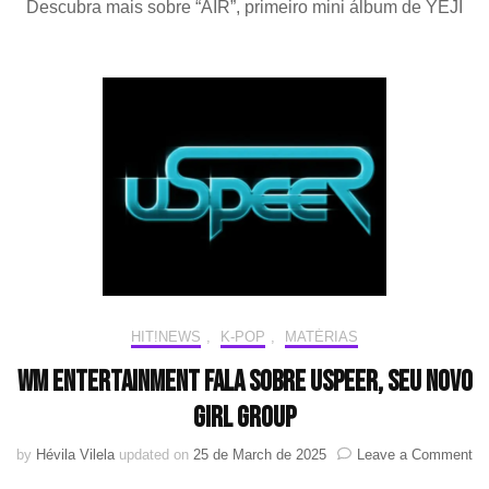
Descubra mais sobre “AIR”, primeiro mini álbum de YEJI
YE
se
rei
co
se
min
ál
sol
“AI
HIT!NEWS
,
K-POP
,
MATÉRIAS
WM Entertainment fala sobre USPEER, seu novo
girl group
on
by
Hévila Vilela
updated on
25 de March de 2025
Leave a Comment
W