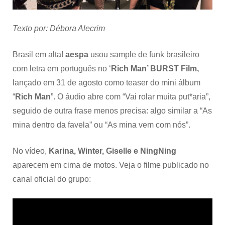
português
no
“Rich
Texto por: Débora Alecrim
Man”
BURST
Film
Brasil em alta!
aespa
usou sample de funk brasileiro
com letra em português no ‘
Rich Man’ BURST Film,
lançado em 31 de agosto como teaser do mini álbum
“
Rich Man
”. O áudio abre com “Vai rolar muita put*aria”,
seguido de outra frase menos precisa: algo similar a “As
mina dentro da favela” ou “As mina vem com nós”.
No vídeo,
Karina, Winter, Giselle e NingNing
aparecem em cima de motos. Veja o filme publicado no
canal oficial do grupo: