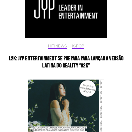
HIT!NEWS
,
K-POP
L2K: JYP Entertainment se prepara para lançar a versão
latina do reality “A2K”