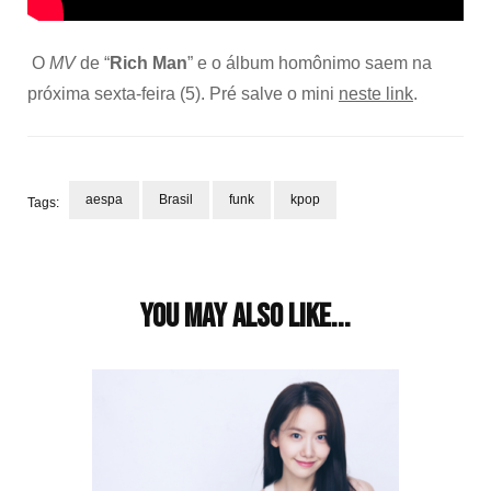
O
MV
de “
Rich Man
” e o álbum homônimo saem na
próxima sexta-feira (5). Pré salve o mini
neste link
.
aespa
Brasil
funk
kpop
Tags:
Post
Navigation
You may also like...