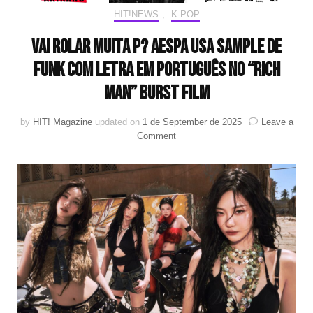
HIT!NEWS
,
K-POP
Vai rolar muita P? Aespa usa sample de
funk com letra em português no “Rich
Man” BURST Film
by
HIT! Magazine
updated on
1 de September de 2025
Leave a
on
Comment
Vai
rolar
muita
P?
Aespa
usa
sample
de
funk
com
letra
em