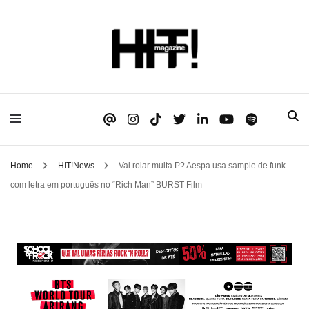
Se é HIT, está aqui!
HIT!Magazine
Home
HIT!News
Vai rolar muita P? Aespa usa sample de funk
com letra em português no “Rich Man” BURST Film