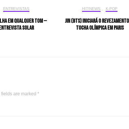
ENTREVISTAS
HIT!NEWS
,
K-POP
ilha em qualquer tom —
Jin (BTS) iniciará o revezamento
Entrevista Solar
tocha olímpica em Paris
 fields are marked
*