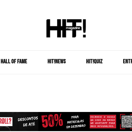
Se é HIT, está aqui!
HIT!Mag
HALL OF FAME
HIT!NEWS
HIT!Quiz
ENT