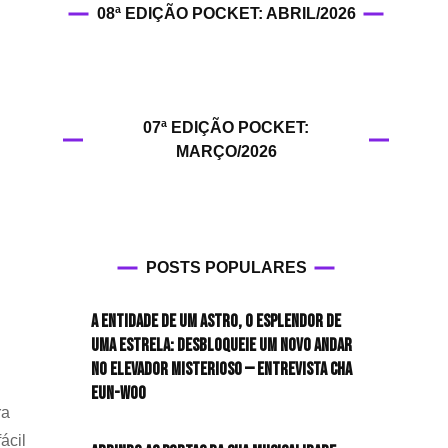
08ª EDIÇÃO POCKET: ABRIL/2026
HIT!Fashion
HIT!Filmes
07ª EDIÇÃO POCKET:
HIT!Games
MARÇO/2026
HIT!History
HIT!Hop
POSTS POPULARES
HIT!Leituras
A entidade de um astro, o esplendor de
HIT!Diary
uma estrela: desbloqueie um novo andar
no elevador misterioso — Entrevista CHA
HIT!Lyrics
EUN-WOO
ra
HIT!Politics
ácil