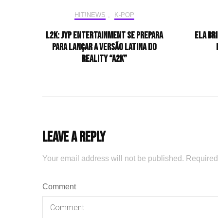
HIT!NEWS
,
K-POP
L2K: JYP Entertainment se prepara
Ela br
para lançar a versão latina do
reality “A2K”
Leave a Reply
Your email address will not be published.
Required
Comment