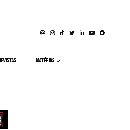
azine
REVISTAS
MATÉRIAS
5+1
Cobertura
Coletiva de Imprensa
Drama? HIT!