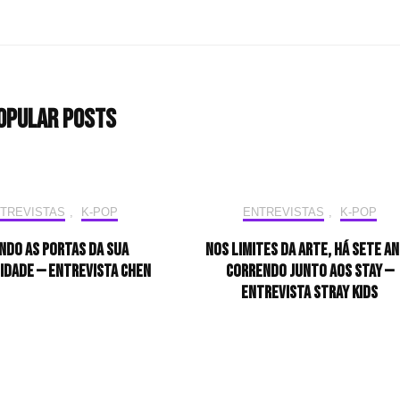
opular Posts
TREVISTAS
,
K-POP
ENTREVISTAS
,
K-POP
ndo as portas da sua
Nos limites da arte, há sete a
idade — Entrevista CHEN
correndo junto aos STAY —
Entrevista Stray Kids