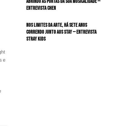
Abrindo as portas da sua musicalidade —
Entrevista CHEN
HIT!Queer
Nos limites da arte, há sete anos
HIT!Radar
correndo junto aos STAY — Entrevista
Stray Kids
HIT!Review
ght
HIT!Sound
s e
HIT!Vem aí
Panfletando
e