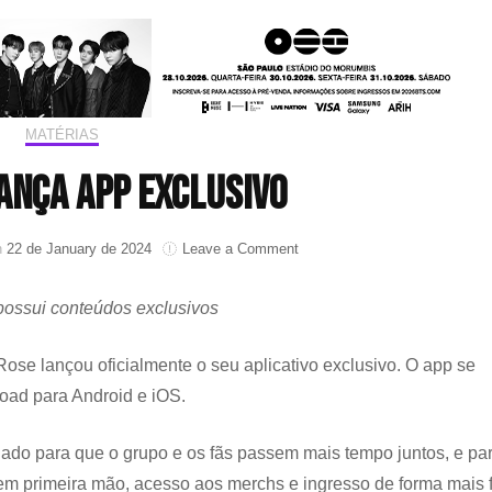
MATÉRIAS
ança app exclusivo
on
n
22 de January de 2024
Leave a Comment
The
Rose
possui conteúdos exclusivos
lança
app
exclusivo
 Rose lançou oficialmente o seu aplicativo exclusivo. O app se
oad para Android e iOS.
iado para que o grupo e os fãs passem mais tempo juntos, e pa
m primeira mão, acesso aos merchs e ingresso de forma mais f