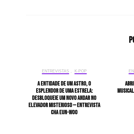
P
ENTREVISTAS
,
K-POP
EN
A entidade de um astro, o
Abri
esplendor de uma estrela:
musical
desbloqueie um novo andar no
elevador misterioso — Entrevista
CHA EUN-WOO