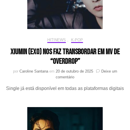
nota
confirma
LAY
mas
não
menciona
CBX
HIT!NEWS
,
K-POP
XIUMIN (EXO) nos faz transbordar em MV de
“Overdrop”
por
Caroline Santana
em
20 de outubro de 2025
Deixe um
em
comentário
XIUMIN
Single já está disponível em todas as plataformas digitais
(EXO)
nos
faz
transbordar
em
MV
de
“Overdrop”