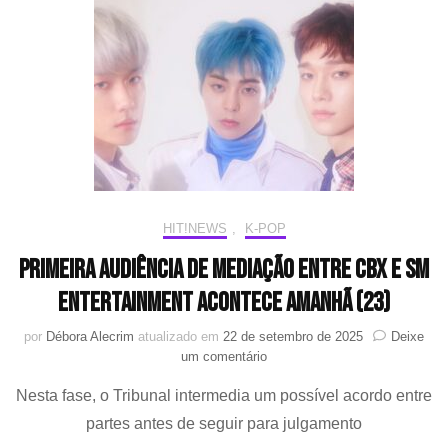
Baekhyun
e
Xiumin
com
a
SM
terminam
sem
acordo
HIT!NEWS
,
K-POP
Primeira audiência de mediação entre CBX e SM
Entertainment acontece amanhã (23)
por
Débora Alecrim
atualizado em
22 de setembro de 2025
Deixe
em
um comentário
Primeira
Nesta fase, o Tribunal intermedia um possível acordo entre
audiência
de
partes antes de seguir para julgamento
mediação