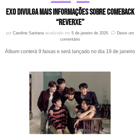
EXO divulga mais informações sobre comeback
“REVERXE”
por
Caroline Santana
atualizado em
5 de janeiro de 2026
Deixe um
em
comentário
EXO
Álbum conterá 9 faixas e será lançado no dia 19 de janeiro
divulga
mais
informações
sobre
comeback
“REVERXE”