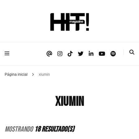
Se é HIT, está aqui!
HIT!Magazine
Página inicial
xiumin
xiumin
Mostrando
18 Resultado(s)