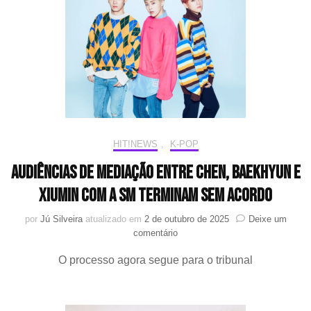
single
digital
HIT!NEWS
,
K-POP
Audiências de Mediação entre Chen, Baekhyun e
Xiumin com a SM terminam sem acordo
por
Jú Silveira
atualizado em
2 de outubro de 2025
Deixe um
em
comentário
Audiências
O processo agora segue para o tribunal
de
Mediação
entre
Chen,