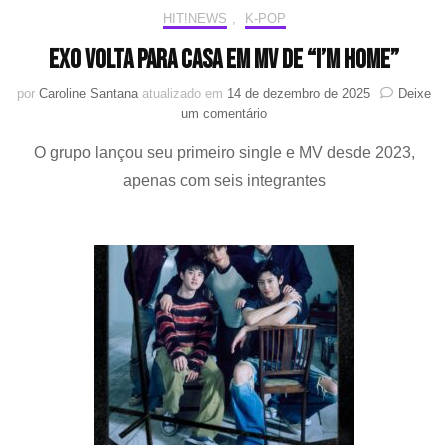
HIT!NEWS
,
K-POP
EXO volta para casa em MV de “I’m Home”
por
Caroline Santana
atualizado em
14 de dezembro de 2025
Deixe
em
um comentário
EXO
O grupo lançou seu primeiro single e MV desde 2023,
volta
para
apenas com seis integrantes
casa
em
MV
de
“I’m
Home”