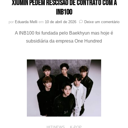
Xiumin pedem rescisão de contrato com a
INB100
em
por
Eduarda Melli
em
10 de abril de 2026
Deixe um comentário
Segu
A INB100 foi fundada pelo Baekhyun mas hoje é
mídi
core
subsidiária da empresa One Hundred
Chen
Baek
e
Xium
ped
resci
de
contr
com
a
INB1
HIT!NEWS
,
K-POP