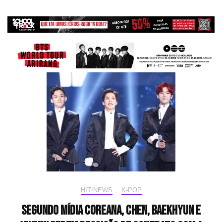
HIT!NEWS
,
K-POP
Segundo mídia coreana, Chen, Baekhyun e