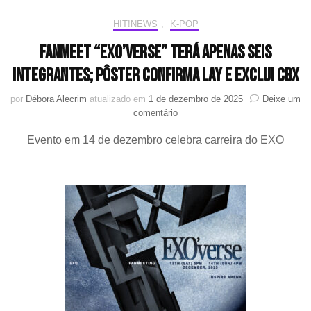
HIT!NEWS
,
K-POP
Fanmeet “EXO’verse” terá apenas seis
integrantes; pôster confirma LAY e exclui CBX
por
Débora Alecrim
atualizado em
1 de dezembro de 2025
Deixe um
em
comentário
Fanmeet
Evento em 14 de dezembro celebra carreira do EXO
“EXO’verse”
terá
apenas
seis
integrantes;
pôster
confirma
LAY
e
exclui
CBX