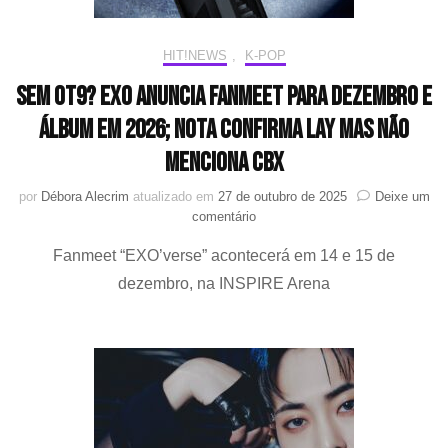
HIT!NEWS
,
K-POP
Sem OT9? EXO anuncia fanmeet para dezembro e
álbum em 2026; nota confirma LAY mas não
menciona CBX
por
Débora Alecrim
atualizado em
27 de outubro de 2025
Deixe um
em
comentário
Sem
Fanmeet “EXO’verse” acontecerá em 14 e 15 de
OT9?
EXO
dezembro, na INSPIRE Arena
anuncia
fanmeet
para
dezembro
e
álbum
em
2026;