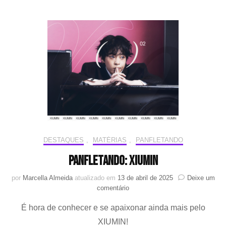
entre
CBX
e
SM
Entertainment
acontece
amanhã
(23)
DESTAQUES
,
MATÉRIAS
,
PANFLETANDO
PANFLETANDO: XIUMIN
por
Marcella Almeida
atualizado em
13 de abril de 2025
Deixe um
em
comentário
PANFLETANDO:
É hora de conhecer e se apaixonar ainda mais pelo
XIUMIN
XIUMIN!