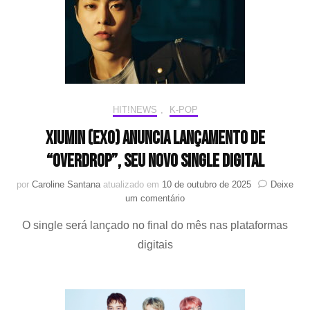
HIT!NEWS
,
K-POP
XIUMIN (EXO) anuncia lançamento de
“Overdrop”, seu novo single digital
por
Caroline Santana
atualizado em
10 de outubro de 2025
Deixe
em
um comentário
XIUMIN
O single será lançado no final do mês nas plataformas
(EXO)
anuncia
digitais
lançamento
de
“Overdrop”,
seu
novo