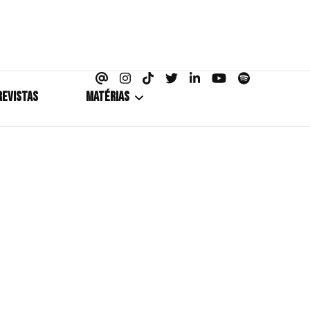
azine
REVISTAS
MATÉRIAS
5+1
Cobertura
Coletiva de Imprensa
Drama? HIT!
HIT!Fashion