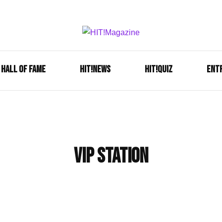
Se é HIT, está aqui!
HIT!Mag
HALL OF FAME
HIT!NEWS
HIT!Quiz
ENT
Vip Station