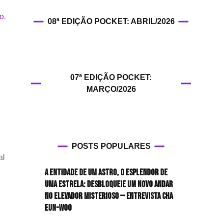
HIT!Filmes
08ª EDIÇÃO POCKET: ABRIL/2026
HIT!Games
HIT!History
07ª EDIÇÃO POCKET:
HIT!Hop
MARÇO/2026
HIT!Leituras
HIT!Diary
POSTS POPULARES
HIT!Lyrics
al
A entidade de um astro, o esplendor de
HIT!Politics
uma estrela: desbloqueie um novo andar
no elevador misterioso — Entrevista CHA
HIT!Queer
EUN-WOO