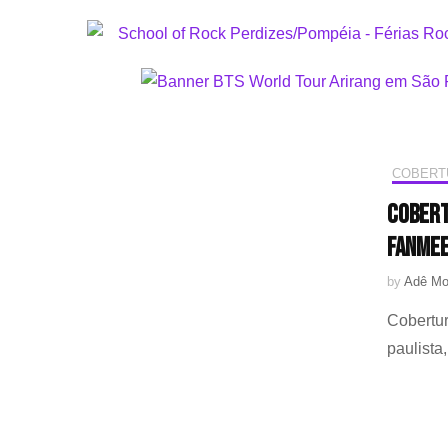
COBERT
Cobert
fanmee
by
Adê Mo
Cobertur
paulista