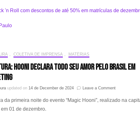
URA
,
COLETIVA DE IMPRENSA
,
MATÉRIAS
ura: Hooni declara todo seu amor pelo Brasil em
ting
on
ura
updated on
14 de December de 2024
Leave a Comment
Cobertura:
a da primeira noite do evento “Magic Hooni”, realizado na capit
Hooni
declara
, em 01 de dezembro.
todo
seu
amor
pelo
Brasil