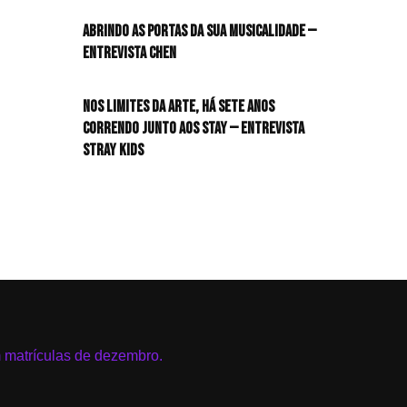
HIT!Radar
Abrindo as portas da sua musicalidade —
Entrevista CHEN
HIT!Review
Nos limites da arte, há sete anos
HIT!Sound
correndo junto aos STAY — Entrevista
Stray Kids
HIT!Vem aí
Panfletando