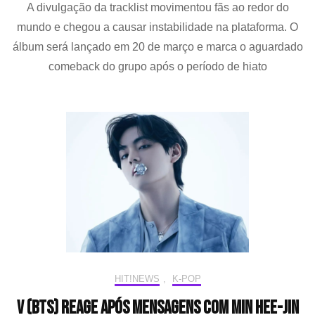
A divulgação da tracklist movimentou fãs ao redor do
divulga
nomes
mundo e chegou a causar instabilidade na plataforma. O
das
álbum será lançado em 20 de março e marca o aguardado
faixas
do
comeback do grupo após o período de hiato
novo
álbum
do
BTS
“ARIRANG”
HIT!NEWS
,
K-POP
V (BTS) reage após mensagens com Min Hee-jin