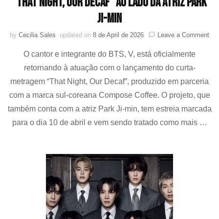
“That Night, Our Decaf” ao lado da atriz Park
Ji-min
on
by
Cecilia Sales
updated on
8 de April de 2026
Leave a Comment
V
O cantor e integrante do BTS, V, está oficialmente
(BT
ret
retornando à atuação com o lançamento do curta-
à
metragem “That Night, Our Decaf”, produzido em parceria
atu
em
com a marca sul-coreana Compose Coffee. O projeto, que
cur
também conta com a atriz Park Ji-min, tem estreia marcada
rom
para o dia 10 de abril e vem sendo tratado como mais …
“Th
Nig
Our
Dec
ao
lad
da
atri
Par
Ji-