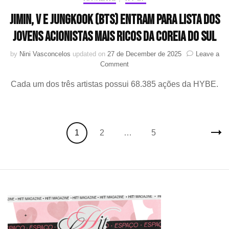
outdoor
Jimin, V e Jungkook (BTS) entram para lista dos
no
Brasil
jovens acionistas mais ricos da Coreia do Sul
em
comemoração
by
Nini Vasconcelos
updated on
27 de December de 2025
Leave a
ao
on
Comment
seu
Jimin,
aniversário
Cada um dos três artistas possui 68.385 ações da HYBE.
V
e
Jungkook
(BTS)
entram
Posts
Page
Page
Page
1
2
…
5
para
navigation
lista
dos
jovens
acionistas
mais
ricos
da
Coreia
do