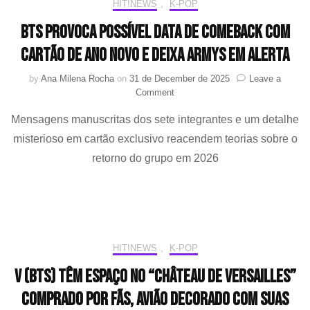
HIT!NEWS
,
K-POP
BTS provoca possível data de comeback com
cartão de Ano Novo e deixa ARMYs em alerta
by
Ana Milena Rocha
on
31 de December de 2025
Leave a
on
Comment
BTS
Mensagens manuscritas dos sete integrantes e um detalhe
provoca
possível
misterioso em cartão exclusivo reacendem teorias sobre o
data
retorno do grupo em 2026
de
comeback
com
cartão
de
Ano
Novo
HIT!NEWS
,
K-POP
e
V (BTS) têm espaço no “Château de Versailles”
deixa
ARMYs
comprado por fãs, avião decorado com suas
em