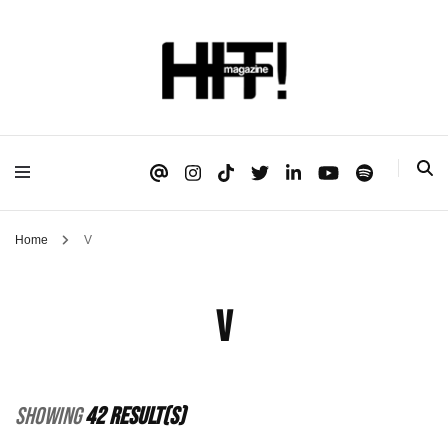
Se é HIT, está aqui!
HIT!Magazine
Home
V
V
Showing
42 Result(s)