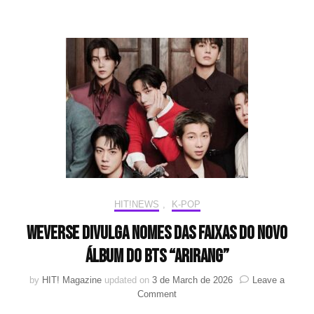
campanha
exclusiva
para
lançamento
do
álbum
“ARIRANG”
HIT!NEWS
,
K-POP
Weverse divulga nomes das faixas do novo
álbum do BTS “ARIRANG”
by
HIT! Magazine
updated on
3 de March de 2026
Leave a
on
Comment
Weverse