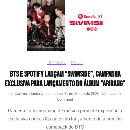
23
em
parceria
com
o
Spotify
no
evento
“Spotify
x
HIT!NEWS
,
K-POP
BTS:
SWIMSIDE”
BTS e Spotify lançam “SWIMSIDE”, campanha
exclusiva para lançamento do álbum “ARIRANG”
by
Caroline Santana
updated on
11 de March de 2026
Leave a
on
Comment
BTS
Parceria com streaming de música promete experiência
e
Spotify
exclusiva com os fãs antes do lançamento do álbum de
lançam
comeback do BTS
“SWIMSIDE”,