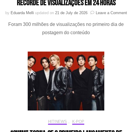
recorde de visualizações em 24 horas
on
by
Eduarda Melli
updated on
21 de July de 2026
Leave a Comment
Re
Foram 300 milhões de visualizações no primeiro dia de
do
en
postagem do conteúdo
ent
Sp
e
BT
ba
rec
de
vis
em
24
ho
HIT!NEWS
,
K-POP