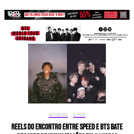
HIT!NEWS
,
K-POP
Reels do encontro entre Speed e BTS bate