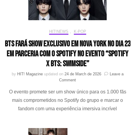
min
HIT!NEWS
,
K-POP
BTS fará show exclusivo em Nova York no dia 23
em parceria com o Spotify no evento “Spotify
x BTS: SWIMSIDE”
by
HIT! Magazine
updated on
24 de March de 2026
Leave a
on
Comment
BTS
O evento promete ser um show único para os 1.000 fãs
fará
show
mais comprometidos no Spotify do grupo e marcar o
exclusivo
fandom com uma experiência imersiva incrível
em
Nova
York
no
dia