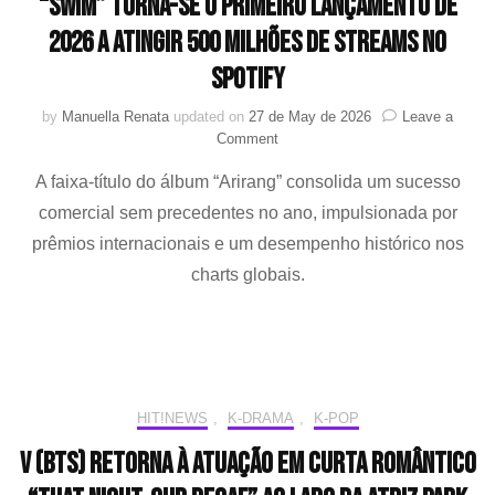
“Swim” torna-se o primeiro lançamento de
2026 a atingir 500 milhões de streams no
Spotify
by
Manuella Renata
updated on
27 de May de 2026
Leave a
on
Comment
“Swim”
A faixa-título do álbum “Arirang” consolida um sucesso
torna-
se
comercial sem precedentes no ano, impulsionada por
o
prêmios internacionais e um desempenho histórico nos
primeiro
lançamento
charts globais.
de
2026
a
atingir
500
milhões
HIT!NEWS
,
K-DRAMA
,
K-POP
de
streams
V (BTS) retorna à atuação em curta romântico
no
Spotify