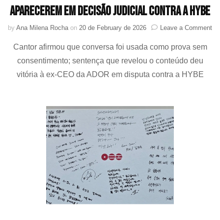
aparecerem em decisão judicial contra a HYBE
on
by
Ana Milena Rocha
on
20 de February de 2026
Leave a Comment
V
Cantor afirmou que conversa foi usada como prova sem
(B
re
consentimento; sentença que revelou o conteúdo deu
ap
vitória à ex-CEO da ADOR em disputa contra a HYBE
me
co
Mi
He
jin
ap
e
de
jud
co
a
H