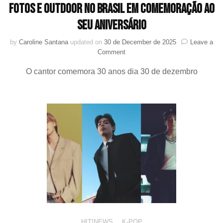
alerta
fotos e outdoor no Brasil em comemoração ao
seu aniversário
by
Caroline Santana
updated on
30 de December de 2025
Leave a
on
Comment
V
O cantor comemora 30 anos dia 30 de dezembro
(BTS)
têm
espaço
no
“Château
de
Versailles”
comprado
por
fãs,
avião
decorado
com
suas
fotos
e
HIT!NEWS
,
K-POP