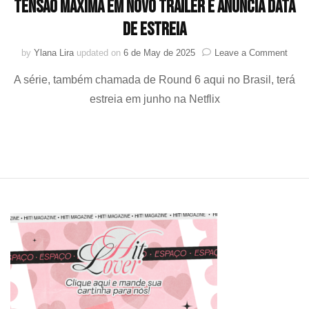
tensão máxima em novo trailer e anuncia data
de estreia
on
by
Ylana Lira
updated on
6 de May de 2025
Leave a Comment
Que
A série, também chamada de Round 6 aqui no Brasil, terá
sobre
“Squi
estreia em junho na Netflix
Gam
3”
apos
em
tens
máxi
em
novo
trailer
e
anun
data
de
estre