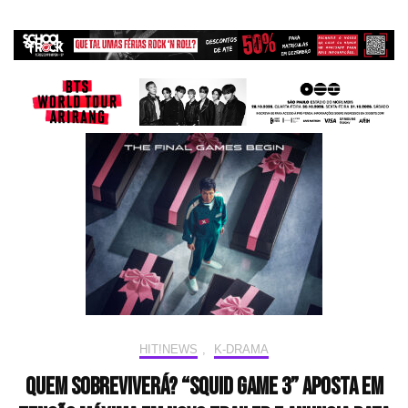
HIT!NEWS
,
K-DRAMA
Quem sobreviverá? “Squid Game 3” aposta em