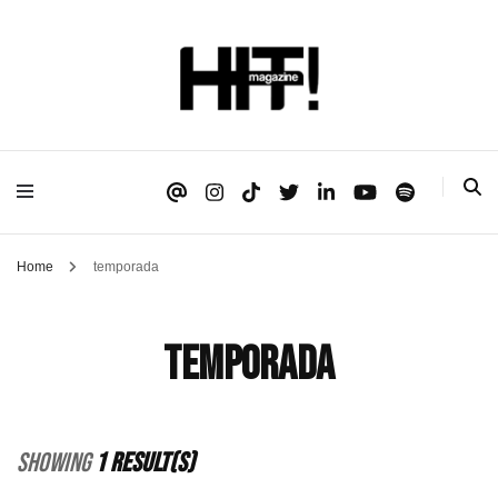
Se é HIT, está aqui!
HIT!Magazine
Home
temporada
temporada
Showing
1 Result(s)