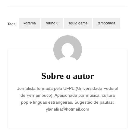
kdrama
round 6
squid game
temporada
Tags:
Navegação
de
post
Sobre o autor
Jornalista formada pela UFPE (Universidade Federal
de Pernambuco). Apaixonada por música, cultura
pop e línguas estrangeiras. Sugestão de pautas:
ylanalira@hotmail.com