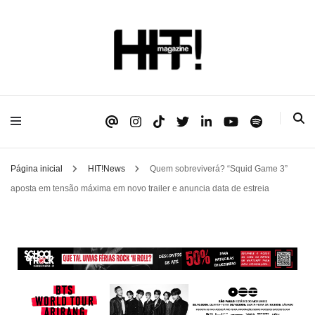
Se é HIT, está aqui!
HIT!Magazine
Página inicial
HIT!News
Quem sobreviverá? “Squid Game 3”
aposta em tensão máxima em novo trailer e anuncia data de estreia