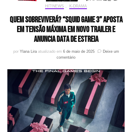
HIT!NEWS
,
K-DRAMA
Quem sobreviverá? “Squid Game 3” aposta
em tensão máxima em novo trailer e
anuncia data de estreia
por
Ylana Lira
atualizado em
6 de maio de 2025
Deixe um
em
comentário
Quem
sobreviverá?
“Squid
Game
3”
aposta
em
tensão
máxima
em
novo
trailer