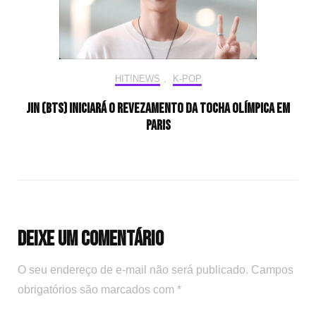
HIT!NEWS
,
K-POP
Jin (BTS) iniciará o revezamento da tocha olímpica em
Paris
Deixe um comentário
O seu endereço de e-mail não será publicado.
Campos
obrigatórios são marcados com
*