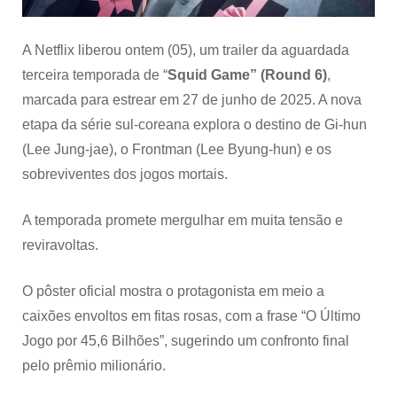
e
anuncia
data
A Netflix liberou ontem (05), um trailer da aguardada
de
terceira temporada de “
Squid Game” (Round 6)
,
estreia
marcada para estrear em 27 de junho de 2025. A nova
etapa da série sul-coreana explora o destino de Gi-hun
(Lee Jung-jae), o Frontman (Lee Byung-hun) e os
sobreviventes dos jogos mortais.
A temporada promete mergulhar em muita tensão e
reviravoltas.
O pôster oficial mostra o protagonista em meio a
caixões envoltos em fitas rosas, com a frase “O Último
Jogo por 45,6 Bilhões”, sugerindo um confronto final
pelo prêmio milionário.