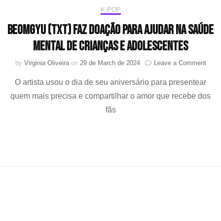
K-POP
Beomgyu (TXT) faz doação para ajudar na saúde
mental de crianças e adolescentes
on
by
Virginia Oliveira
on
29 de March de 2024
Leave a Comment
Beom
O artista usou o dia de seu aniversário para presentear
(TXT
faz
quem mais precisa e compartilhar o amor que recebe dos
doaç
fãs
para
ajuda
na
saúd
ment
de
crian
e
adol