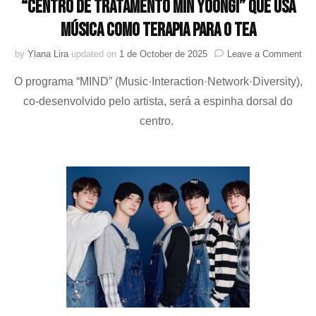
“Centro de Tratamento Min Yoongi” que usa
música como terapia para o TEA
on
by
Ylana Lira
updated on
1 de October de 2025
Leave a Comment
SU
O programa “MIND” (Music·Interaction·Network·Diversity),
(BT
e
co-desenvolvido pelo artista, será a espinha dorsal do
Hos
centro.
Sev
ina
o
“Ce
de
Tra
Min
Yoo
que
usa
mús
co
ter
par