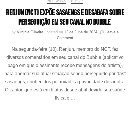
HIT!NEWS
,
K-POP
visa
Renjun (NCT) expõe sasaengs e desabafa sobre
a
saúd
perseguição em seu canal no Bubble
ment
de
by
Virginia Oliveira
updated on
12 de June de 2024
Leave a
jove
on
Comment
artis
Renjun
Na segunda-feira (10), Renjun, membro do NCT, fez
(NCT)
expõe
diversos comentários em seu canal do Bubble (aplicativo
sasaengs
pago em que o assinante recebe mensagens do artista),
e
desabafa
para abordar sua atual situação sendo perseguido por “fãs”
sobre
sasaengs, conhecidos por invadir a privacidade dos idols.
perseguição
O cantor, que está em hiatus desde abril devido sua saúde
em
seu
física e …
canal
no
Bubble