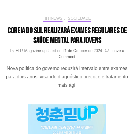
proibir
o
uso
HIT!NEWS
,
SOCIEDADE
de
celulares
Coreia do Sul realizará exames regulares de
nas
escolas
saúde mental para jovens
by
HIT! Magazine
updated on
21 de October de 2024
Leave a
on
Comment
Coreia
Nova política do governo reduzirá intervalo entre exames
do
Sul
para dois anos, visando diagnóstico precoce e tratamento
realizará
mais ágil
exames
regulares
de
saúde
mental
para
jovens