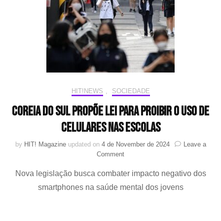
problemas
de
saúde
mental
HIT!NEWS
,
SOCIEDADE
Coreia do Sul propõe lei para proibir o uso de
celulares nas escolas
by
HIT! Magazine
updated on
4 de November de 2024
Leave a
on
Comment
Coreia
Nova legislação busca combater impacto negativo dos
do
Sul
smartphones na saúde mental dos jovens
propõe
lei
para