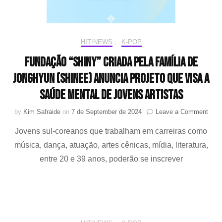
HIT!NEWS
,
K-POP
Fundação “Shiny” criada pela família de
Jonghyun (SHINee) anuncia projeto que visa a
saúde mental de jovens artistas
on
by
Kim Safraide
on
7 de September de 2024
Leave a Comment
Fund
Jovens sul-coreanos que trabalham em carreiras como
“Shin
criad
música, dança, atuação, artes cênicas, mídia, literatura,
pela
entre 20 e 39 anos, poderão se inscrever
famíl
de
Jong
(SHI
anun
proje
que