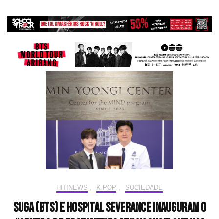
HIT!NEWS
,
K-POP
,
SOCIEDADE
SUGA (BTS) e Hospital Severance inauguram o