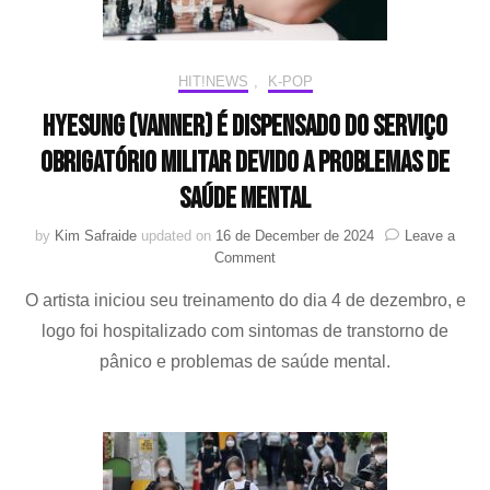
AMANHÃ”
HIT!NEWS
,
K-POP
Hyesung (VANNER) é dispensado do serviço
obrigatório militar devido a problemas de
saúde mental
by
Kim Safraide
updated on
16 de December de 2024
Leave a
on
Comment
Hyesung
O artista iniciou seu treinamento do dia 4 de dezembro, e
(VANNER)
é
logo foi hospitalizado com sintomas de transtorno de
dispensado
pânico e problemas de saúde mental.
do
serviço
obrigatório
militar
devido
a