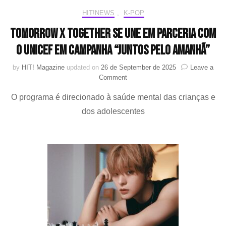
o
HIT!NEWS
,
K-POP
TE
TOMORROW X TOGETHER se une em parceria com
o UNICEF em campanha “JUNTOS PELO AMANHÃ”
by
HIT! Magazine
updated on
26 de September de 2025
Leave a
on
Comment
TOMORROW
O programa é direcionado à saúde mental das crianças e
X
TOGETHER
dos adolescentes
se
une
em
parceria
com
o
UNICEF
em
campanha
“JUNTOS
PELO