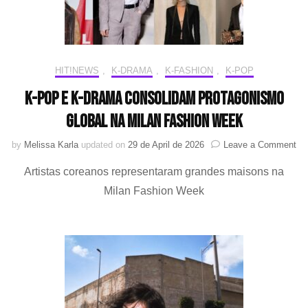
HIT!NEWS
,
K-DRAMA
,
K-FASHION
,
K-POP
K-pop e K-drama consolidam protagonismo
global na Milan Fashion Week
on
by
Melissa Karla
updated on
29 de April de 2026
Leave a Comment
K-
Artistas coreanos representaram grandes maisons na
po
e
Milan Fashion Week
K-
dr
co
pr
glo
na
Mi
Fa