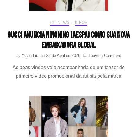
Unido
com
“LEMONADE”
HIT!NEWS
,
K-POP
Gucci anuncia NINGNING (aespa) como sua nova
Embaixadora Global
on
by
Ylana Lira
on
29 de April de 2026
Leave a Comment
Gucci
As boas vindas veio acompanhada de um teaser do
anuncia
NINGNI
primeiro vídeo promocional da artista pela marca
(aespa)
como
sua
nova
Embaixa
Global