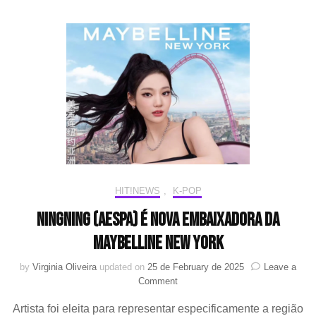
co
Le
of
Le
Wil
Rif
HIT!NEWS
,
K-POP
NINGNING (aespa) é nova embaixadora da
Maybelline New York
by
Virginia Oliveira
updated on
25 de February de 2025
Leave a
on
Comment
NINGNING
Artista foi eleita para representar especificamente a região
(aespa)