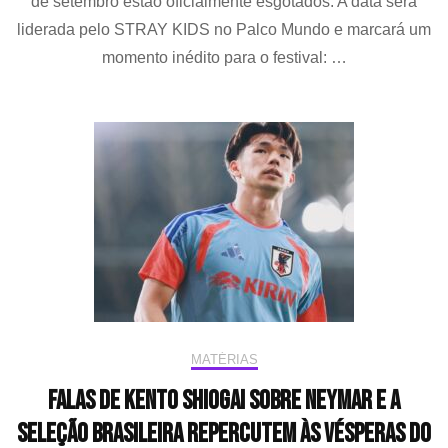
de setembro estão oficialmente esgotados. A data será
ing
liderada pelo STRAY KIDS no Palco Mundo e marcará um
11 
momento inédito para o festival: …
pa
a h
do
Ro
in
Ri
MATÉRIAS
Falas de Kento Shiogai sobre Neymar e a
Seleção Brasileira repercutem às vésperas do