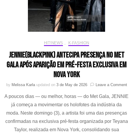
HIT!NEWS
,
K-FASHION
JENNIE(BLACKPINK) antecipa presença no Met
Gala após aparição em pré-festa exclusiva em
Nova York
on
by
Melissa Karla
updated on
3 de May de 2026
Leave a Comment
JE
A poucos dias — ou melhor, horas — do Met Gala, JENNIE
ant
pre
já começa a movimentar os holofotes da indústria da
no
moda. Neste domingo (3), a artista foi uma das presenças
Me
Gal
confirmadas na exclusiva pré-festa organizada por Teyana
apó
Taylor, realizada em Nova York, consolidando sua
apa