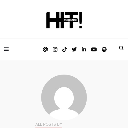
Se é HIT, está aqui!
HIT!Magazine
ALL POSTS BY