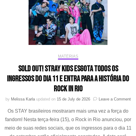
MATÉRIAS
SOLD OUT! Stray Kids esgota todos os
ingressos do dia 11 e entra para a história do
Rock in Rio
on
by
Melissa Karla
updated on
15 de July de 2026
Leave a Comment
SO
Os STAY brasileiros mostraram mais uma vez a força do
OU
St
fandom! Nesta terça-feira (15), o Rock in Rio anunciou, por
Ki
meio de suas redes sociais, que os ingressos para o dia 11
to
os