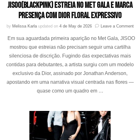
Jisoo(blackpink) estreia no Met Gala e marca
presença com Dior floral expressivo
on
by
Melissa Karla
updated on
4 de May de 2026
Leave a Comment
Jis
Em sua aguardada primeira aparição no Met Gala, JISOO
est
no
mostrou que estreias não precisam seguir uma cartilha
Me
silenciosa de discrição. Fugindo das expectativas mais
Gal
e
contidas para debutantes, a artista surgiu com um modelo
ma
exclusivo da Dior, assinado por Jonathan Anderson,
pre
apostando em uma narrativa visual centrada nas flores —
co
Dio
quase como um quadro em …
flor
exp