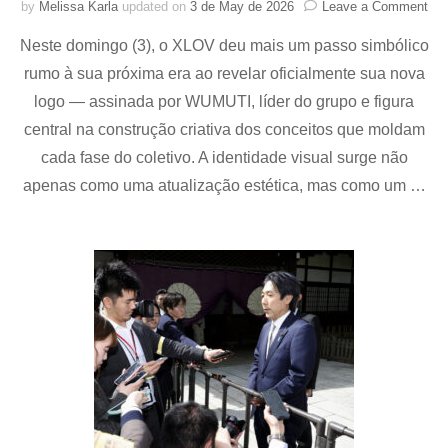
on
by
Melissa Karla
updated on
3 de May de 2026
Leave a Comment
XL
Neste domingo (3), o XLOV deu mais um passo simbólico
ina
nov
rumo à sua próxima era ao revelar oficialmente sua nova
era
logo — assinada por WUMUTI, líder do grupo e figura
co
log
central na construção criativa dos conceitos que moldam
iné
cada fase do coletivo. A identidade visual surge não
ass
apenas como uma atualização estética, mas como um …
por
Wu