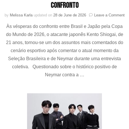
confronto
on
by
Melissa Karla
updated on
28 de June de 2026
Leave a Comment
Fa
Às vésperas do confronto entre Brasil e Japão pela Copa
de
Ke
do Mundo de 2026, o atacante japonês Kento Shiogai, de
Sh
21 anos, tornou-se um dos assuntos mais comentados do
so
Ne
cenário esportivo após comentar o atual momento da
e
Seleção Brasileira e de Neymar durante uma entrevista
a
coletiva. Questionado sobre o histórico positivo de
Se
Bra
Neymar contra a …
re
às
vé
do
co