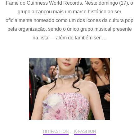
R
Fame do Guinness World Records. Neste domingo (17), o
R
grupo alcançou mais um marco histórico ao ser
O
BT
oficialmente nomeado como um dos ícones da cultura pop
C
pela organização, sendo o único grupo musical presente
U
na lista — além de também ser …
D
G
IC
DA
CU
P
HIT!FASHION
,
K-FASHION