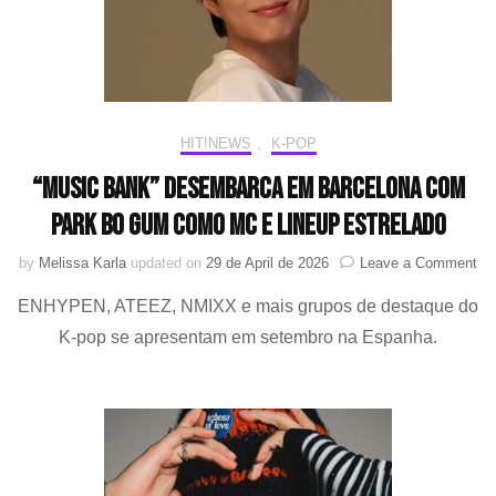
his
HIT!NEWS
,
K-POP
“Music Bank” desembarca em Barcelona com
Park Bo Gum como MC e lineup estrelado
on
by
Melissa Karla
updated on
29 de April de 2026
Leave a Comment
“M
ENHYPEN, ATEEZ, NMIXX e mais grupos de destaque do
Ba
de
K-pop se apresentam em setembro na Espanha.
em
Ba
co
Pa
Bo
G
co