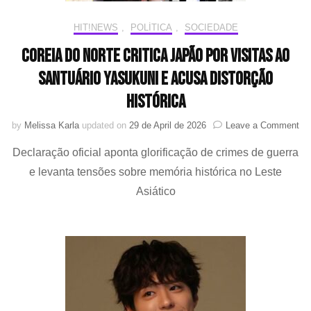
HIT!NEWS
,
POLÍTICA
,
SOCIEDADE
Coreia do Norte critica Japão por visitas ao
Santuário Yasukuni e acusa distorção
histórica
on
by
Melissa Karla
updated on
29 de April de 2026
Leave a Comment
Co
Declaração oficial aponta glorificação de crimes de guerra
do
No
e levanta tensões sobre memória histórica no Leste
cri
Asiático
Ja
por
vis
ao
Sa
Ya
e
ac
dis