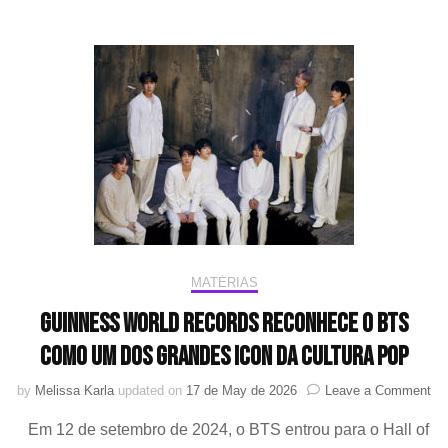
5”
MATÉRIAS
GUINNESS WORLD RECORDS RECONHECE O BTS
COMO UM DOS GRANDES ICON DA CULTURA POP
on
by
Melissa Karla
updated on
17 de May de 2026
Leave a Comment
GU
Em 12 de setembro de 2024, o BTS entrou para o Hall of
W