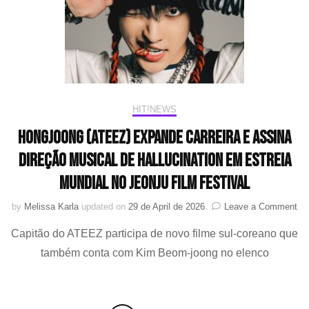
M
e
lin
est
HIT!NEWS
HONGJOONG (ATEEZ) expande carreira e assina
direção musical de Hallucination em estreia
mundial no Jeonju Film Festival
on
by
Melissa Karla
updated on
29 de April de 2026
Leave a Comment
H
Capitão do ATEEZ participa de novo filme sul-coreano que
(A
ex
também conta com Kim Beom-joong no elenco
car
e
as
dir