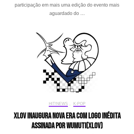
participação em mais uma edição do evento mais
em
pré
aguardado do …
fes
exc
em
No
Yor
HIT!NEWS
,
K-POP
XLOV inaugura nova era com logo inédita
assinada por Wumuti(XLOV)