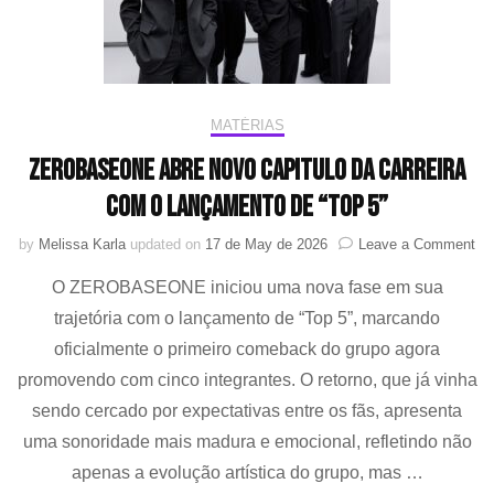
MATÉRIAS
ZEROBASEONE abre novo capitulo da carreira
com o lançamento de “top 5”
on
by
Melissa Karla
updated on
17 de May de 2026
Leave a Comment
Z
O ZEROBASEONE iniciou uma nova fase em sua
ab
no
trajetória com o lançamento de “Top 5”, marcando
cap
oficialmente o primeiro comeback do grupo agora
da
car
promovendo com cinco integrantes. O retorno, que já vinha
co
sendo cercado por expectativas entre os fãs, apresenta
o
uma sonoridade mais madura e emocional, refletindo não
la
de
apenas a evolução artística do grupo, mas …
“to