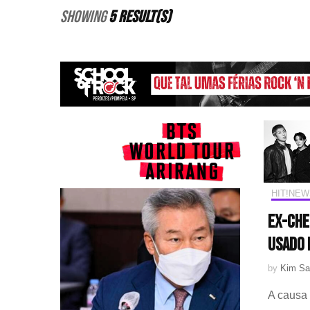
Showing
5 Result(s)
HIT!NEW
Ex-che
usado 
by
Kim Sa
A causa 