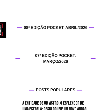
HIT!Fashion
HIT!Filmes
08ª EDIÇÃO POCKET: ABRIL/2026
HIT!Games
HIT!History
07ª EDIÇÃO POCKET:
HIT!Hop
MARÇO/2026
HIT!Leituras
HIT!Diary
POSTS POPULARES
HIT!Lyrics
A entidade de um astro, o esplendor de
HIT!Politics
uma estrela: desbloqueie um novo andar