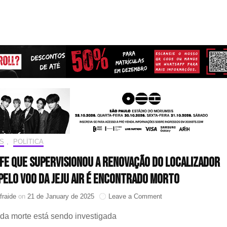
S
,
POLÍTICA
fe que supervisionou a renovação do localizador
pelo voo da Jeju Air é encontrado morto
on
fraide
on
21 de January de 2025
Leave a Comment
Ex-
da morte está sendo investigada
chefe
que