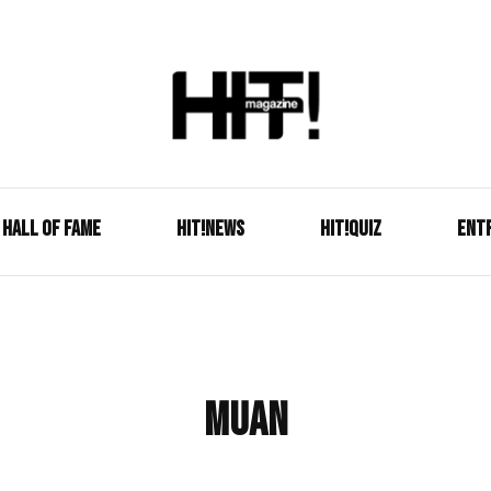
Se é HIT, está aqui!
HIT!Mag
HALL OF FAME
HIT!NEWS
HIT!Quiz
ENT
muan