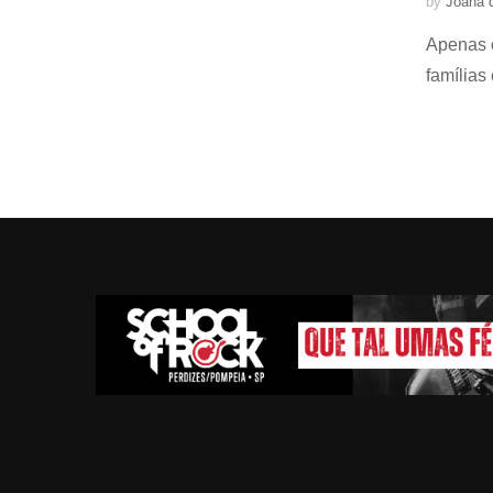
by
Joana 
Apenas c
famílias