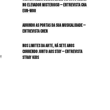
no elevador misterioso — Entrevista CHA
HIT!Queer
EUN-WOO
HIT!Radar
Abrindo as portas da sua musicalidade —
Entrevista CHEN
HIT!Review
Nos limites da arte, há sete anos
HIT!Sound
correndo junto aos STAY — Entrevista
 e
Stray Kids
HIT!Vem aí
Panfletando