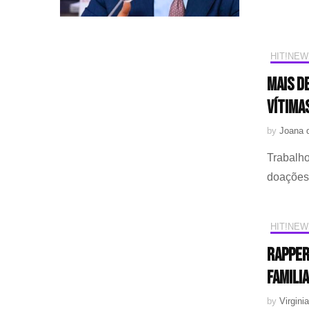
HIT!NEW
Mais d
vítimas
by
Joana 
Trabalho
doações
HIT!NEW
Rapper
familia
by
Virginia