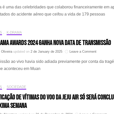
da
Rapper
Jeju
a é uma das celebridades que colaborou financeiramente em a
Lee
Air
Youngji
tados do acidente aéreo que ceifou a vida de 179 pessoas
doa
20
milhões
S
,
K-DRAMA
de
wons
ama Awards 2024 ganha nova data de transmissão
para
apoiar
on
 Oliveira
updated on
2 de January de 2025
Leave a Comment
familiares
MBC
das
issão ao vivo havia sido adiada previamente por conta da trag
Drama
vítimas
Awards
da
ue aconteceu em Muan
2024
tragédia
ganha
aérea
nova
da
S
,
SOCIEDADE
data
Jeju
de
Air
ficação de vítimas do voo da Jeju Air só será conclu
transmissã
xima semana