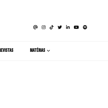
azine
REVISTAS
MATÉRIAS
5+1
Cobertura
Coletiva de Imprensa
Drama? HIT!