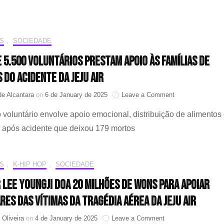
supervisionou
a
renovação
do
S
,
SOCIEDADE
localizador
e 5.500 voluntários prestam apoio às famílias de
usado
pelo
 do acidente da Jeju Air
voo
da
on
de Alcantara
on
6 de January de 2025
Leave a Comment
Jeju
Mais
Air
 voluntário envolve apoio emocional, distribuição de alimentos
de
é
5.500
 após acidente que deixou 179 mortos
encontrado
voluntários
morto
prestam
apoio
S
,
K-HIP HOP
,
SOCIEDADE
às
famílias
 Lee Youngji doa 20 milhões de wons para apoiar
de
vítimas
res das vítimas da tragédia aérea da Jeju Air
do
acidente
on
 Oliveira
on
4 de January de 2025
Leave a Comment