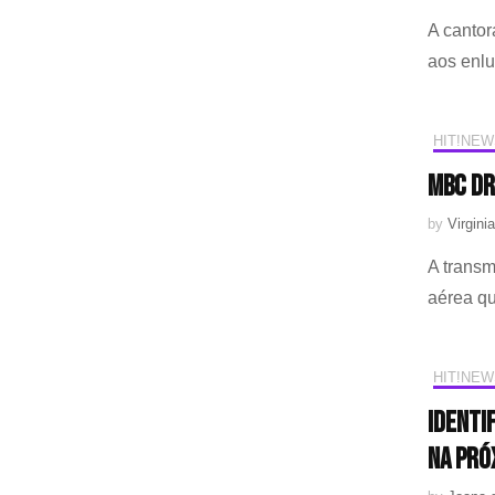
A cantor
aos enlu
HIT!NEW
MBC Dr
by
Virginia
A transm
aérea q
HIT!NEW
Identi
na pró