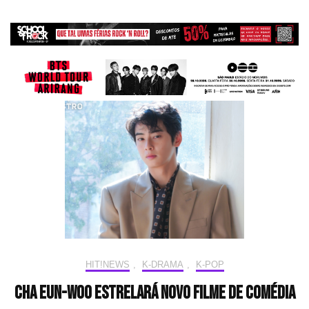
HIT!NEWS
,
K-DRAMA
,
K-POP
Cha Eun-Woo estrelará novo filme de comédia