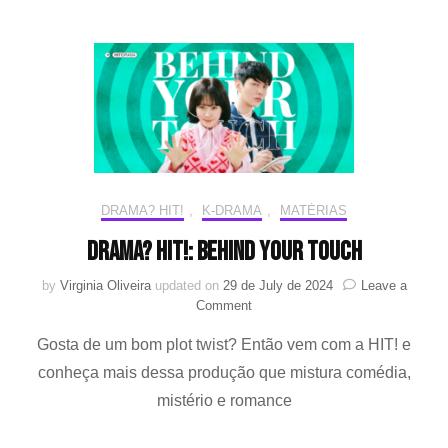
Popular
Culture
And
Arts
Awards
2024
DRAMA? HIT!
,
K-DRAMA
,
MATÉRIAS
Drama? HIT!: Behind Your Touch
by
Virginia Oliveira
updated on
29 de July de 2024
Leave a
on
Comment
Drama?
Gosta de um bom plot twist? Então vem com a HIT! e
HIT!:
Behind
conheça mais dessa produção que mistura comédia,
Your
mistério e romance
Touch