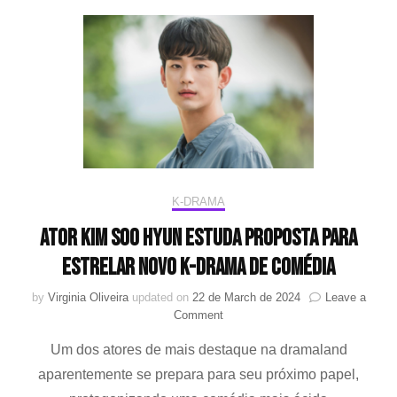
K-DRAMA
Ator Kim Soo Hyun estuda proposta para
estrelar novo K-drama de comédia
by
Virginia Oliveira
updated on
22 de March de 2024
Leave a
on
Comment
Ator
Um dos atores de mais destaque na dramaland
Kim
Soo
aparentemente se prepara para seu próximo papel,
Hyun