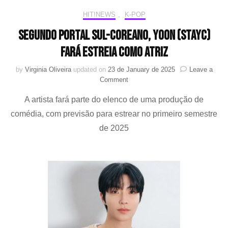
HIT!NEWS
,
K-POP
Segundo portal sul-coreano, Yoon (STAYC)
fará estreia como atriz
by
Virginia Oliveira
updated on
23 de January de 2025
Leave a
on
Comment
Segundo
A artista fará parte do elenco de uma produção de
portal
sul-
comédia, com previsão para estrear no primeiro semestre
coreano,
de 2025
Yoon
(STAYC)
fará
estreia
como
atriz