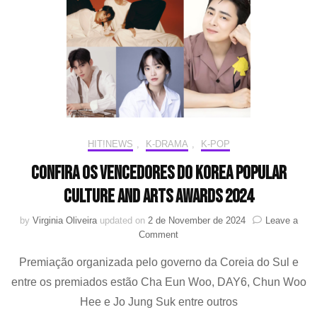
de
“The
White
Lotus”
HIT!NEWS
,
K-DRAMA
,
K-POP
Confira os vencedores do Korea Popular
Culture And Arts Awards 2024
by
Virginia Oliveira
updated on
2 de November de 2024
Leave a
on
Comment
Confira
Premiação organizada pelo governo da Coreia do Sul e
os
vencedores
entre os premiados estão Cha Eun Woo, DAY6, Chun Woo
do
Hee e Jo Jung Suk entre outros
Korea