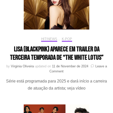
romântica
HIT!NEWS
,
K-POP
LISA (BLACKPINK) aparece em trailer da
terceira temporada de “The White Lotus”
by
Virginia Oliveira
updated on
11 de November de 2024
Leave a
on
Comment
LISA
Série está programada para 2025 e dará início a carreira
(BLACKPINK)
aparece
de atuação da artista; veja vídeo
em
trailer
da
terceira
temporada