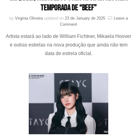
temporada de “Beef”
by
Virginia Oliveira
updated on
23 de January de 2025
Leave a
on
Comment
BM
Artista estará ao lado de William Fichtner, Mikaela Hoover
(KARD)
fará
e outras estrelas na nova produção que ainda não tem
debut
data de estreia oficial.
como
ator
na
segunda
temporada
de
“Beef”