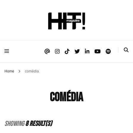
Se é HIT, está aqui!
HIT!Magazine
Home
comédia
comédia
Showing
8 Result(s)