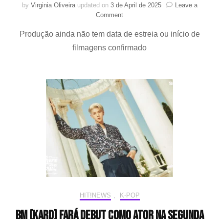
by
Virginia Oliveira
updated on
3 de April de 2025
Leave a
on
Comment
Cha
Produção ainda não tem data de estreia ou início de
Eun-
Woo
filmagens confirmado
estrelará
novo
filme
de
comédia
HIT!NEWS
,
K-POP
BM (KARD) fará debut como ator na segunda