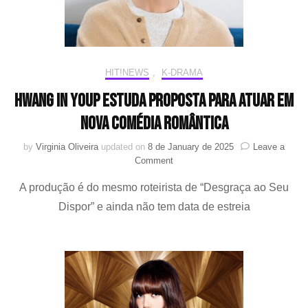
HIT!NEWS
,
K-DRAMA
Hwang In Youp estuda proposta para atuar em
nova comédia romântica
by
Virginia Oliveira
updated on
8 de January de 2025
Leave a
on
Comment
Hwang
A produção é do mesmo roteirista de “Desgraça ao Seu
In
Youp
Dispor” e ainda não tem data de estreia
estuda
proposta
para
atuar
em
nova
comédia