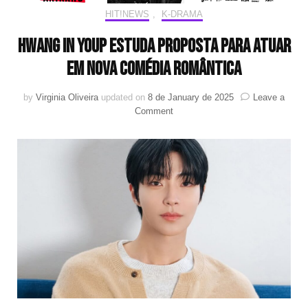
HIT!NEWS
,
K-DRAMA
Hwang In Youp estuda proposta para atuar
em nova comédia romântica
by
Virginia Oliveira
updated on
8 de January de 2025
Leave a
on
Comment
Hwang
In
Youp
estuda
proposta
para
atuar
em
nova
comédia
romântica