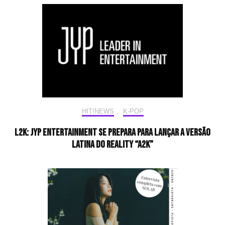
HIT!NEWS
,
K-POP
L2K: JYP Entertainment se prepara para lançar a versão
latina do reality “A2K”