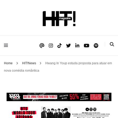
Se é HIT, está aqui!
HIT!Magazine
Home
HIT!News
Hwang In Youp estuda proposta para atuar em
nova comédia romântica