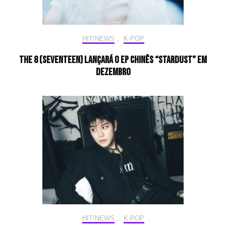
HIT!NEWS
,
K-POP
THE 8 (SEVENTEEN) lançará o EP chinês “STARDUST” em
dezembro
HIT!NEWS
,
K-POP