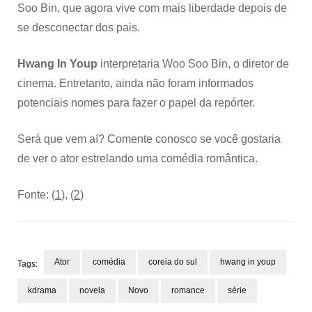
Soo Bin, que agora vive com mais liberdade depois de
se desconectar dos pais.
Hwang In Youp
interpretaria Woo Soo Bin, o diretor de
cinema. Entretanto, ainda não foram informados
potenciais nomes para fazer o papel da repórter.
Será que vem aí? Comente conosco se você gostaria
de ver o ator estrelando uma comédia romântica.
Fonte: (
1
), (
2
)
Ator
comédia
coreia do sul
hwang in youp
Tags:
kdrama
novela
Novo
romance
série