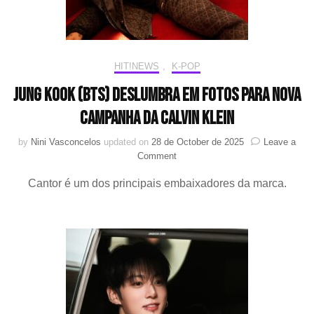
HIT!NEWS
,
K-POP
Jung Kook (BTS) deslumbra em fotos para nova
campanha da Calvin Klein
by
Nini Vasconcelos
updated on
28 de October de 2025
Leave a
on
Comment
Jung
Cantor é um dos principais embaixadores da marca.
Kook
(BTS)
deslumbra
em
fotos
para
nova
campanha
da
Calvin