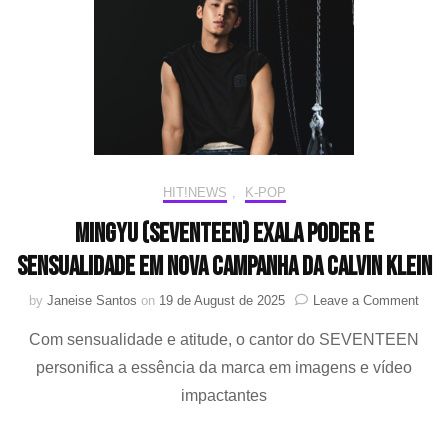
desfile
da
Calvin
Klein
HIT!NEWS
,
K-POP
MINGYU (SEVENTEEN) exala poder e
sensualidade em nova campanha da Calvin Klein
on
by
Janeise Santos
on
19 de August de 2025
Leave a Comment
MIN
Com sensualidade e atitude, o cantor do SEVENTEEN
(SE
exal
personifica a essência da marca em imagens e vídeo
pode
impactantes
e
sens
em