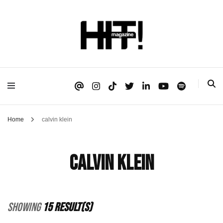
Se é HIT, está aqui!
HIT!Magazine
Home
calvin klein
calvin klein
Showing
15 Result(s)