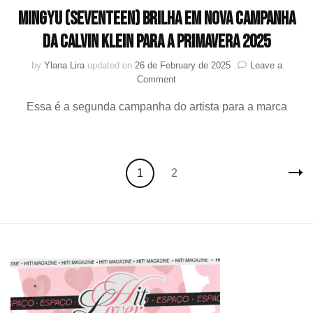
MINGYU (SEVENTEEN) brilha em nova campanha
da Calvin Klein para a primavera 2025
by
Ylana Lira
updated on
26 de February de 2025
Leave a
on
Comment
MINGYU
Essa é a segunda campanha do artista para a marca
(SEVENTEEN)
brilha
em
nova
campanha
Posts
Page
Page
1
2
da
navigation
Calvin
Klein
para
a
primavera
2025