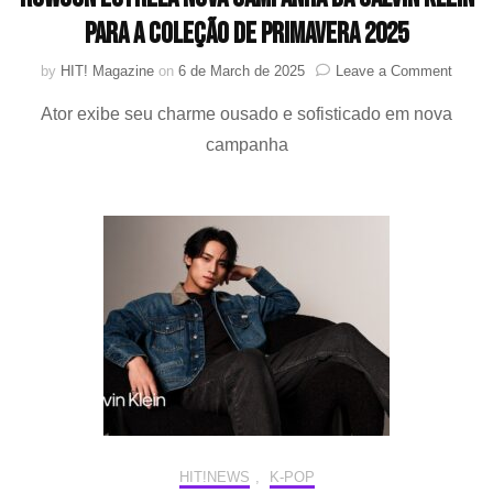
para a Coleção de Primavera 2025
on
by
HIT! Magazine
on
6 de March de 2025
Leave a Comment
Rowo
Ator exibe seu charme ousado e sofisticado em nova
estrel
nova
campanha
campa
da
Calvin
Klein
para
a
Coleç
de
Prima
2025
HIT!NEWS
,
K-POP