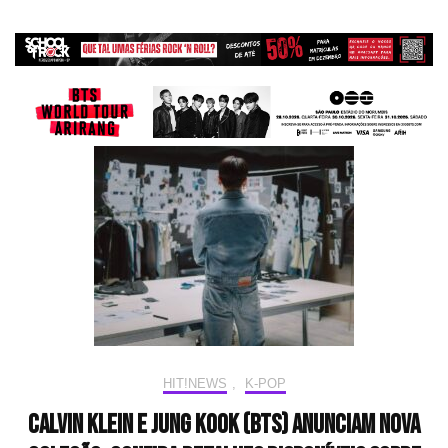
HIT!NEWS
,
K-POP
Calvin Klein e Jung Kook (BTS) anunciam nova