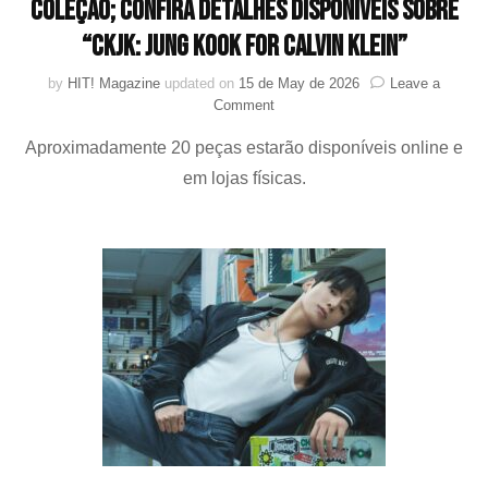
coleção; confira detalhes disponíveis sobre
“CKJK: Jung Kook for Calvin Klein”
by
HIT! Magazine
updated on
15 de May de 2026
Leave a
on
Comment
Calvin
Aproximadamente 20 peças estarão disponíveis online e
Klein
e
em lojas físicas.
Jung
Kook
(BTS)
anunciam
nova
coleção;
confira
detalhes
disponíveis
sobre
“CKJK:
Jung
Kook
for