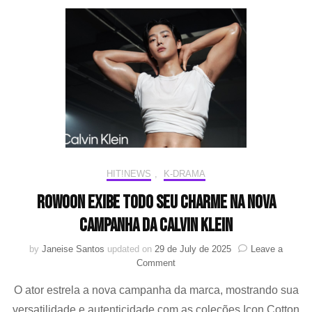
nova
camp
da
Calvi
Klein
HIT!NEWS
,
K-DRAMA
Rowoon exibe todo seu charme na nova
campanha da Calvin Klein
by
Janeise Santos
updated on
29 de July de 2025
Leave a
on
Comment
Rowoon
O ator estrela a nova campanha da marca, mostrando sua
exibe
todo
versatilidade e autenticidade com as coleções Icon Cotton