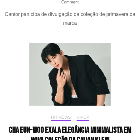
on
Comment
MINGYU
Cantor participa de divulgação da coleção de primavera da
(SEVENTEEN)
posa
marca
em
novas
fotos
para
campanha
de
Calvin
Klein
HIT!NEWS
,
K-POP
CHA EUN-WOO exala elegância minimalista em