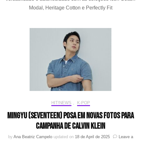
seu
Modal, Heritage Cotton e Perfectly Fit
charme
na
nova
campanha
da
Calvin
Klein
HIT!NEWS
,
K-POP
MINGYU (SEVENTEEN) posa em novas fotos para
campanha de Calvin Klein
by
Ana Beatriz Campelo
updated on
18 de April de 2025
Leave a