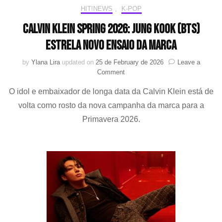
Calvin
HIT!NEWS
,
K-POP
Klein”
Calvin Klein Spring 2026: Jung Kook (BTS)
estrela novo ensaio da marca
by
Ylana Lira
updated on
25 de February de 2026
Leave a
on
Comment
Calvin
O idol e embaixador de longa data da Calvin Klein está de
Klein
Spring
volta como rosto da nova campanha da marca para a
2026:
Primavera 2026.
Jung
Kook
(BTS)
estrela
novo
ensaio
da
marca