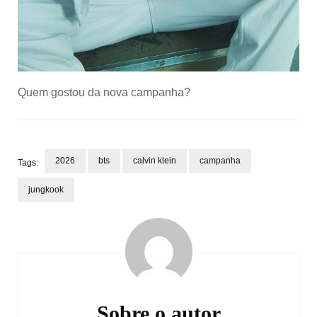
Quem gostou da nova campanha?
2026
bts
calvin klein
campanha
Tags:
jungkook
Navegação
de
post
Sobre o autor