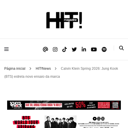
Se é HIT, está aqui!
HIT!Magazine
Página inicial
HIT!News
Calvin Klein Spring 2026: Jung Kook
(BTS) estrela novo ensaio da marca