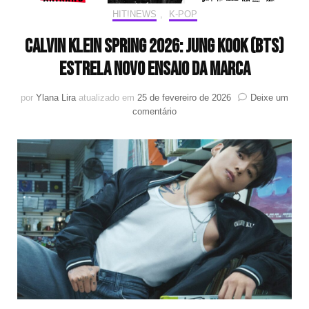
HIT!NEWS
,
K-POP
Calvin Klein Spring 2026: Jung Kook (BTS)
estrela novo ensaio da marca
por
Ylana Lira
atualizado em
25 de fevereiro de 2026
Deixe um
em
comentário
Calvin
Klein
Spring
2026:
Jung
Kook
(BTS)
estrela
novo
ensaio
da
marca