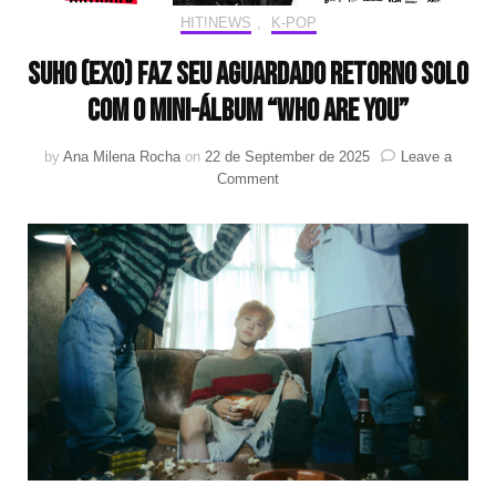
HIT!NEWS
,
K-POP
Suho (EXO) faz seu aguardado retorno solo
com o mini-álbum “Who Are You”
by
Ana Milena Rocha
on
22 de September de 2025
Leave a
on
Comment
Suho
(EXO)
faz
seu
aguardado
retorno
solo
com
o
mini-
álbum
“Who
Are
You”