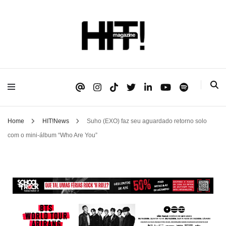
Se é HIT, está aqui!
HIT!Magazine
Home
HIT!News
Suho (EXO) faz seu aguardado retorno solo
com o mini-álbum “Who Are You”