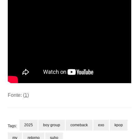
Fonte: (
1
)
2025
boy group
comeback
exo
kpop
Tags:
mv
retorno
suho