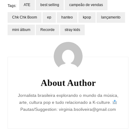
ATE
best selling
campeão de vendas
Tags:
Chk Chk Boom
ep
hanteo
kpop
lançamento
mini álbum
Recorde
stray kids
Post
Navigation
About Author
Jornalista brasileira explorando o mundo da música,
arte, cultura pop e tudo relacionado a K-culture.
Pautas/Suggestion: virginia.bsoliveira@gmail.com