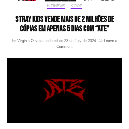
HIT!NEWS
,
K-POP
Stray Kids vende mais de 2 milhões de
cópias em apenas 5 dias com “ATE”
by
Virginia Oliveira
updated on
23 de July de 2024
Leave a
on
Comment
Stray
Kids
vende
mais
de
2
milhões
de
cópias
em
apenas
5
dias
com