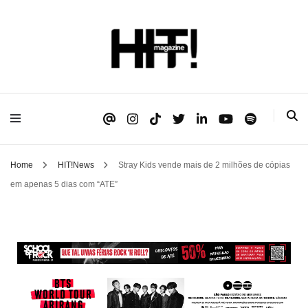
Se é HIT, está aqui!
HIT!Magazine
Home
HIT!News
Stray Kids vende mais de 2 milhões de cópias
em apenas 5 dias com “ATE”