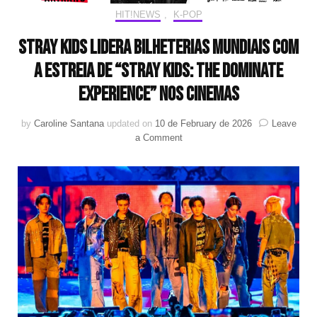
HIT!NEWS
,
K-POP
Stray Kids lidera bilheterias mundiais com
a estreia de “Stray Kids: The DominATE
Experience” nos cinemas
by
Caroline Santana
updated on
10 de February de 2026
Leave
on
a Comment
Stray
Kids
lidera
bilheterias
mundiais
com
a
estreia
de
“Stray
Kids:
The