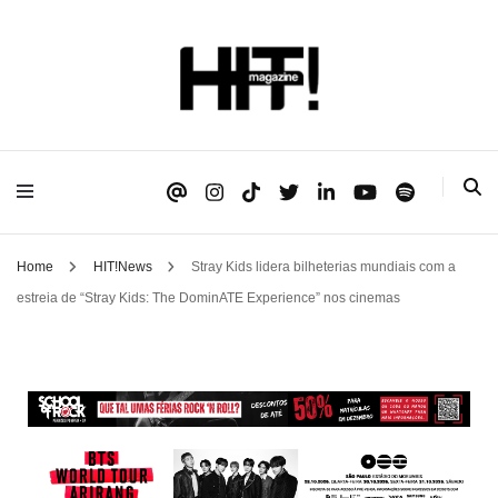
Se é HIT, está aqui!
HIT!Magazine
Home
HIT!News
Stray Kids lidera bilheterias mundiais com a
estreia de “Stray Kids: The DominATE Experience” nos cinemas