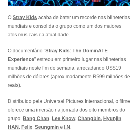
DominATE
Experience”
nos
O
Stray Kids
acaba de bater um recorde nas bilheterias
cinemas
mundiais e consolida o grupo como um dos maiores
atos musicais da atualidade.
O documentário “
Stray Kids: The DominATE
Experience
” estreou em primeiro lugar nas bilheterias
mundiais neste fim de semana, arrecadando US$19
milhões de dólares (aproximadamente R$99 milhões de
reais).
Distribuído pela Universal Pictures Internacional, o filme
oferece uma imersão na jornada dos oito membros do
grupo:
Bang Chan
,
Lee Know
,
Changbin
,
Hyunjin
,
HAN
,
Felix
,
Seungmin
e
I.N
.