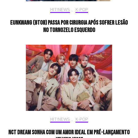
HIT!NEWS
,
K-POP
Eunkwang (BTOB) passa por cirurgia após sofrer lesão
no tornozelo esquerdo
HIT!NEWS
,
K-POP
NCT DREAM sonha com um amor ideal em pré-lançamento