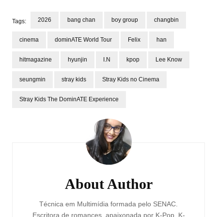
2026
bang chan
boy group
changbin
Tags:
cinema
dominATE World Tour
Felix
han
hitmagazine
hyunjin
I.N
kpop
Lee Know
seungmin
stray kids
Stray Kids no Cinema
Stray Kids The DominATE Experience
Post
Navigation
About Author
Técnica em Multimídia formada pelo SENAC.
Escritora de romances, apaixonada por K-Pop, K-