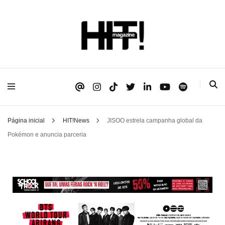
Se é HIT, está aqui!
HIT!Magazine
Página inicial
HIT!News
JISOO estrela campanha global da
Pokémon e anuncia parceria