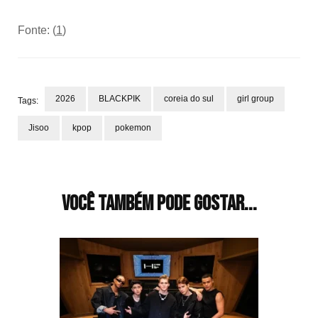
Fonte: (
1
)
2026
BLACKPIK
coreia do sul
girl group
Tags:
Jisoo
kpop
pokemon
Navegação
de
post
Você também pode gostar...