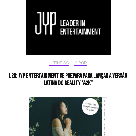
HIT!NEWS
,
K-POP
L2K: JYP Entertainment se prepara para lançar a versão
latina do reality “A2K”