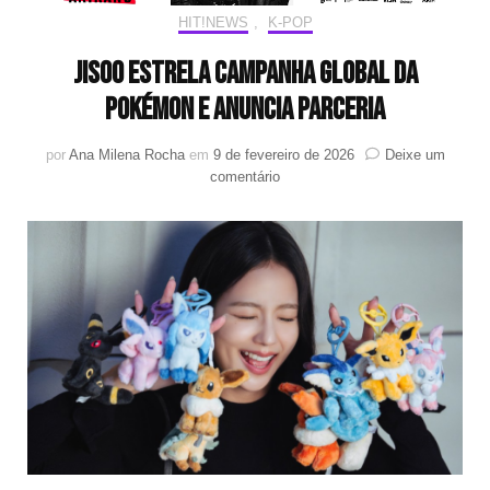
HIT!NEWS
,
K-POP
JISOO estrela campanha global da
Pokémon e anuncia parceria
por
Ana Milena Rocha
em
9 de fevereiro de 2026
Deixe um
em
comentário
JISOO
estrela
campanha
global
da
Pokémon
e
anuncia
parceria