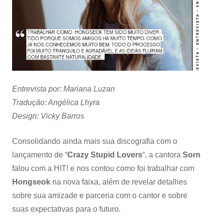
a
amizade
de
longa
data
com
Hongseok
—
Entrevista
Entrevista por: Mariana Luzan
Sorn
Tradução: Angélica Lhyra
Design: Vicky Barros
Consolidando ainda mais sua discografia com o
lançamento de “
Crazy Stupid Lovers
“, a cantora
Sorn
falou com a HIT! e nos contou como foi trabalhar com
Hongseok
na nova faixa, além de revelar detalhes
sobre sua amizade e parceria com o cantor e sobre
suas expectativas para o futuro.