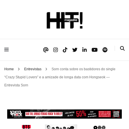
Se é HIT, está aqui!
HIT!Magazine
Home
Entrevistas
Sorn conta sobre os bastidores do single
“Crazy Stupid Lovers” e a amizade de longa data com Hongseok —
Entrevista Sorn