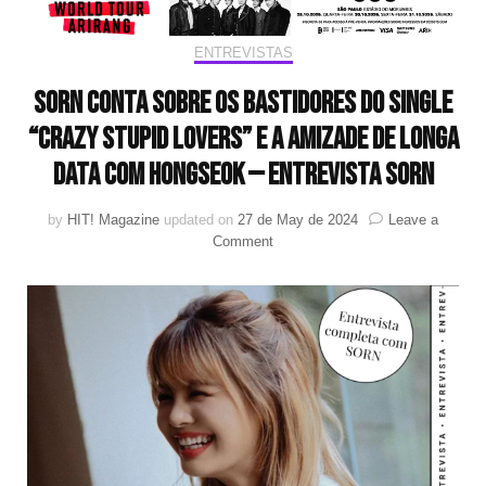
ENTREVISTAS
Sorn conta sobre os bastidores do single
“Crazy Stupid Lovers” e a amizade de longa
data com Hongseok — Entrevista Sorn
by
HIT! Magazine
updated on
27 de May de 2024
Leave a
on
Comment
Sorn
conta
sobre
os
bastidores
do
single
“Crazy
Stupid
Lovers”
e