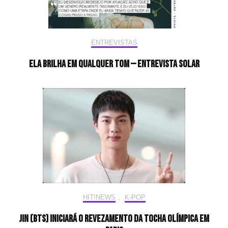
ENTREVISTAS
Ela brilha em qualquer tom — Entrevista Solar
HIT!NEWS
,
K-POP
Jin (BTS) iniciará o revezamento da tocha olímpica em