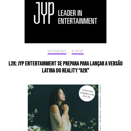
HIT!NEWS
,
K-POP
L2K: JYP Entertainment se prepara para lançar a versão
latina do reality “A2K”