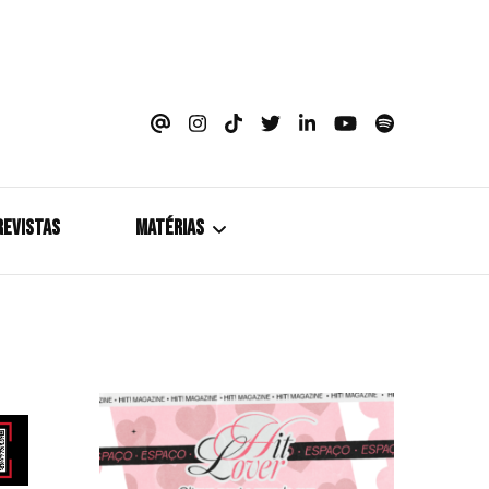
azine
REVISTAS
MATÉRIAS
5+1
Cobertura
Coletiva de Imprensa
Drama? HIT!