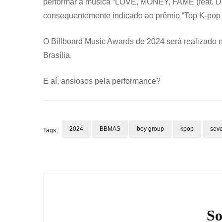
performar a música “LOVE, MONEY, FAME (feat. DJ 
consequentemente indicado ao prêmio “Top K-pop To
O Billboard Music Awards de 2024 será realizado 
Brasília.
E aí, ansiosos pela performance?
2024
BBMAS
boy group
kpop
sev
Tags:
Navegação
de
post
So