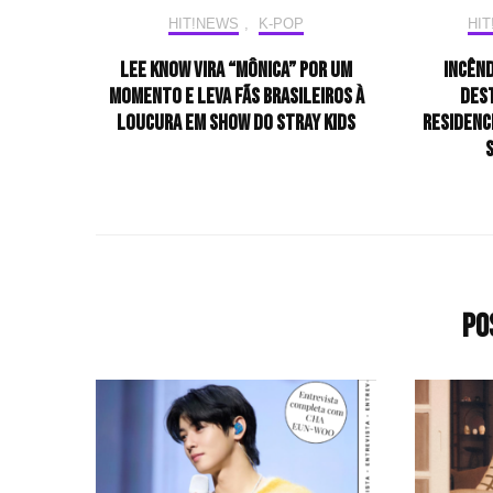
HIT!NEWS
,
K-POP
HI
Lee Know vira “Mônica” por um
Incên
momento e leva fãs brasileiros à
des
loucura em show do Stray Kids
residenc
Po