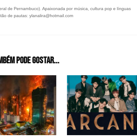
ral de Pernambuco). Apaixonada por música, cultura pop e línguas
tão de pautas: ylanalira@hotmail.com
mbém pode gostar...