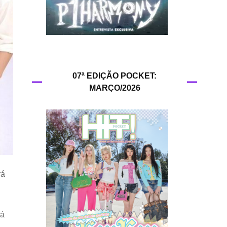
HIT!Queer
HIT!Radar
HIT!Review
07ª EDIÇÃO POCKET:
MARÇO/2026
HIT!Sound
HIT!Vem aí
Panfletando
rá
rá