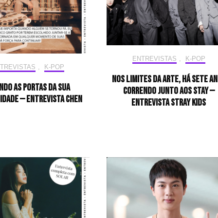
ENTREVISTAS
,
K-POP
TREVISTAS
,
K-POP
Nos limites da arte, há sete a
ndo as portas da sua
correndo junto aos STAY —
idade — Entrevista CHEN
Entrevista Stray Kids