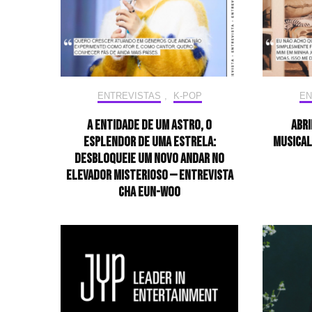
ENTREVISTAS
,
K-POP
EN
A entidade de um astro, o
Abri
esplendor de uma estrela:
musical
desbloqueie um novo andar no
elevador misterioso — Entrevista
CHA EUN-WOO