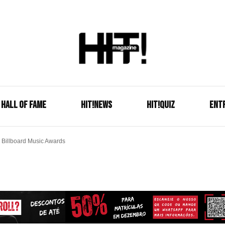
Se é HIT, está aqui!
HIT!Mag
HALL OF FAME
HIT!NEWS
HIT!Quiz
ENT
Billboard Music Awards