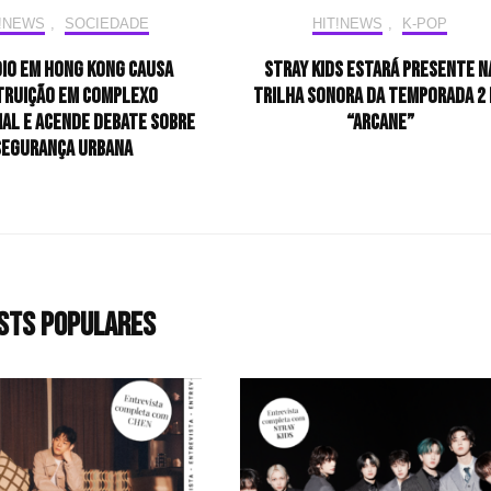
T!NEWS
,
SOCIEDADE
HIT!NEWS
,
K-POP
dio em Hong Kong causa
Stray Kids estará presente n
truição em complexo
trilha sonora da temporada 2 
ial e acende debate sobre
“Arcane”
segurança urbana
sts populares