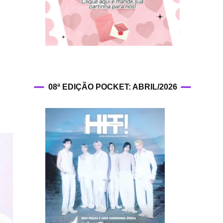
HIT!Fashion
HIT!Filmes
HIT!Games
08ª EDIÇÃO POCKET: ABRIL/2026
HIT!History
HIT!Hop
HIT!Leituras
HIT!Diary
HIT!Lyrics
HIT!Politics