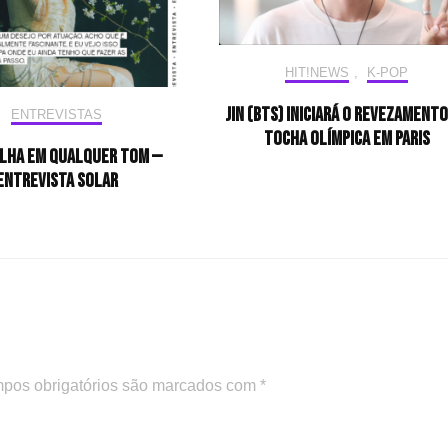
HIT!NEWS
,
K-POP
Jin (BTS) iniciará o revezamento
ENTREVISTAS
tocha olímpica em Paris
ilha em qualquer tom —
Entrevista Solar
pos obrigatórios são marcados com
*