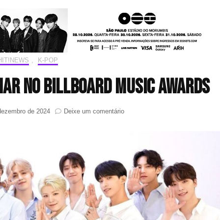
HIT!NEWS
,
K-POP
mar no Billboard Music Awards
em
dezembro de 2024
Deixe um comentário
SEVENTEEN
irá
performar
no
Billboard
Music
Awards