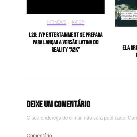
HIT!NEWS
,
K-POP
L2K: JYP Entertainment se prepara
para lançar a versão latina do
Ela br
reality “A2K”
Deixe um comentário
O seu endereço de e-mail não será publicado.
Cam
Comentário