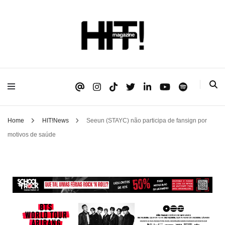
Se é HIT, está aqui!
HIT!Magazine
Home
HIT!News
Seeun (STAYC) não participa de fansign por
motivos de saúde