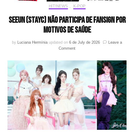
HIT!NEWS
,
K-POP
Seeun (STAYC) não participa de fansign por
motivos de saúde
by
Luciana Hermínia
updated on
6 de July de 2026
Leave a
on
Comment
Seeun
(STAYC)
não
participa
de
fansign
por
motivos
de
saúde