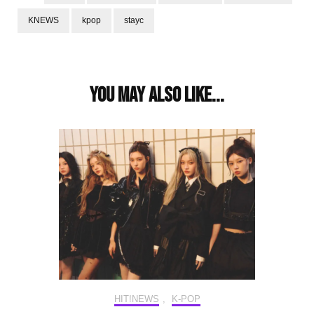
KNEWS
kpop
stayc
Post
Navigation
You may also like...
HIT!NEWS
,
K-POP