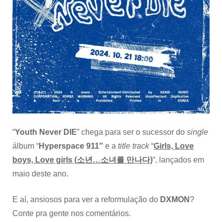
“
Youth Never DIE
” chega para ser o sucessor do
single
álbum “
Hyperspace 911″
e a
title track
“
Girls, Love
boys, Love girls (소년…소녀를 만나다)
“, lançados em
maio deste ano.
E aí, ansiosos para ver a reformulação do
DXMON
?
Conte pra gente nos comentários.