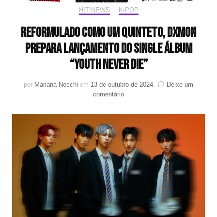
HIT!NEWS
,
K-POP
Reformulado como um quinteto, DXMON
prepara lançamento do single álbum
“Youth Never DIE”
por
Mariana Necchi
em
13 de outubro de 2024
Deixe um
em
comentário
Reformulado
como
um
quinteto,
DXMON
prepara
lançamento
do
single
álbum
“Youth
Never