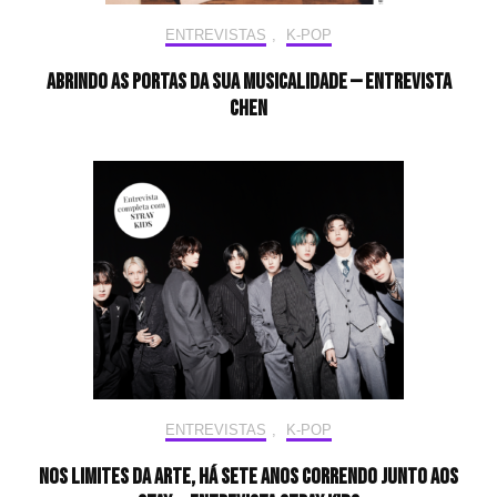
ENTREVISTAS
,
K-POP
Abrindo as portas da sua musicalidade — Entrevista
CHEN
ENTREVISTAS
,
K-POP
Nos limites da arte, há sete anos correndo junto aos