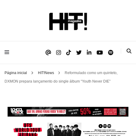
Se é HIT, está aqui!
HIT!Magazine
Página inicial
HIT!News
Reformulado como um quinteto,
DXMON prepara lançamento do single álbum “Youth Never DIE”