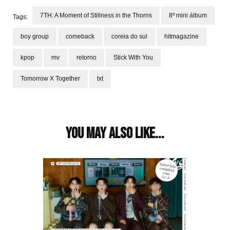
7TH: A Moment of Stillness in the Thorns
8º mini álbum
Tags:
boy group
comeback
coreia do sul
hitmagazine
kpop
mv
retorno
Stick With You
Tomorrow X Together
txt
Post
Navigation
You may also like...