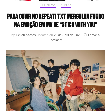
HIT!NEWS
,
K-POP
Para ouvir no repeat! TXT mergulha fundo
na emoção em MV de “Stick With You”
by
Hellen Santos
updated on
29 de April de 2026
Leave a
on
Comment
Para
ouvir
no
repeat!
TXT
mergulha
fundo
na
emoção
em
MV
de
“Stick
With