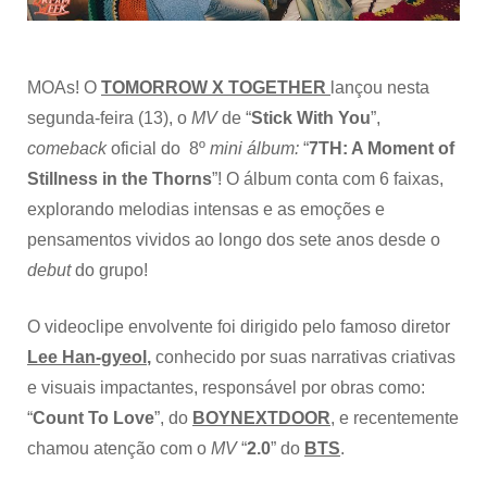
You”
MOAs! O
TOMORROW X TOGETHER
lançou nesta
segunda-feira (13), o
MV
de “
Stick With You
”,
comeback
oficial do 8º
mini álbum:
“
7TH: A Moment of
Stillness in the Thorns
”! O álbum conta com 6 faixas,
explorando melodias intensas e as emoções e
pensamentos vividos ao longo dos sete anos desde o
debut
do grupo!
O videoclipe envolvente foi dirigido pelo famoso diretor
Lee Han-gyeol
,
conhecido por suas narrativas criativas
e visuais impactantes, responsável por obras como:
“
Count To Love
”, do
BOYNEXTDOOR
, e recentemente
chamou atenção com o
MV
“
2.0
” do
BTS
.