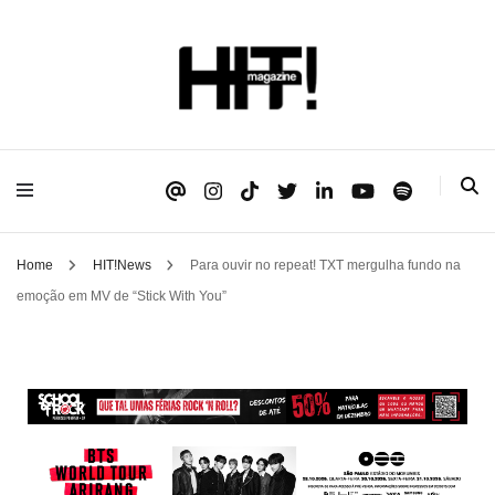
Se é HIT, está aqui!
HIT!Magazine
Home
HIT!News
Para ouvir no repeat! TXT mergulha fundo na
emoção em MV de “Stick With You”