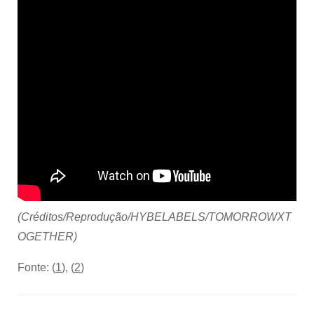
(Créditos/Reprodução/HYBELABELS/TOMORROWXT
OGETHER)
Fonte: (
1
), (
2
)