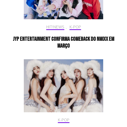
HIT!NEWS
,
K-POP
JYP Entertainment confirma comeback do NMIXX em
março
K-POP