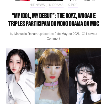
HIT!NEWS
,
K-DRAMA
,
K-POP
“My Idol, My Debut”: THE BOYZ, WOOAH e
tripleS participam do novo drama da MBC
by
Manuella Renata
updated on
2 de May de 2026
Leave a
on
Comment
“My
Idol,
My
Debut”:
THE
BOYZ,
WOOAH
e
tripleS
participam
do
novo
drama
da