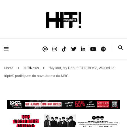
Se é HIT, está aqui!
HIT!Magazine
Home
HIT!News
“My Idol, My Debut”: THE BOYZ, WOOAH e
tripleS participam do novo drama da MBC