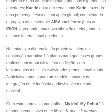
moderna e uma atuação moldada por suas experiências
anteriores;
Kaede
entra em cena como
Karin
, trazendo
uma presença fresca e com apelo global; completando
o grupo, a atriz estreante
AISA
também se junta ao
IRION
, agregando uma nova vibração e reforçando o
alcance internacional do elenco.
No entanto, o diferencial do projeto vai além da
construção narrativa: há planos para que esses grupos
realizem um debut oficial fora da ficção, com
lançamentos musicais e atividades promocionais reais.
A iniciativa aponta para um modelo inovador de
integração entre indústria audiovisual e mercado
musical.
Com estreia prevista para julho,
“
My Idol, My Debut
”
já
desperta expectativa entre fãs de
K-pop
e
k-dramas
,