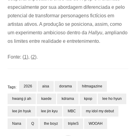
especialmente por sua abordagem diferenciada e pelo
potencial de transformar personagens fictícios em
artistas ativos. A produção se posiciona, assim, como
um experimento ambicioso dentro da
Hallyu
, ampliando
os limites entre realidade e entretenimento.
Fonte: (
1
), (
2
).
2026
aisa
dorama
hitmagazine
Tags:
hwang ji ah
kaede
kdrama
kpop
lee ho hyun
lee jin hyuk
lee jin kyu
MBC
my idol my debut
Nana
Q
the boyz
tripleS
WOOAH
Post