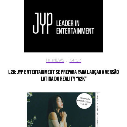
HIT!NEWS
,
K-POP
L2K: JYP Entertainment se prepara para lançar a versão
latina do reality “A2K”