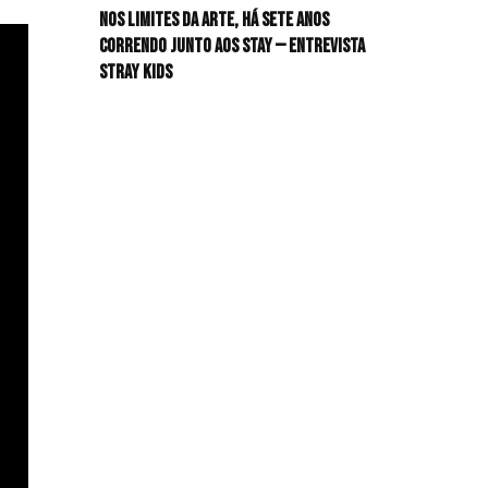
Nos limites da arte, há sete anos
HIT!Radar
correndo junto aos STAY — Entrevista
Stray Kids
HIT!Review
HIT!Sound
HIT!Vem aí
Panfletando