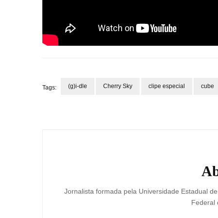
(g)i-dle
Cherry Sky
clipe especial
cube
Tags:
Post
Navigation
Ab
Jornalista formada pela Universidade Estadual d
Federal 