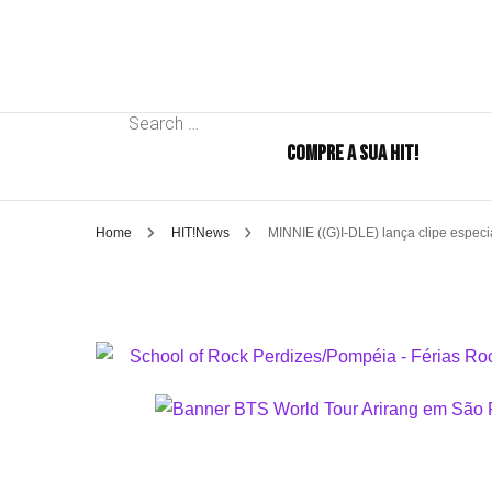
Search
COMPRE A SUA HIT!
for:
Home
HIT!News
MINNIE ((G)I-DLE) lança clipe especia