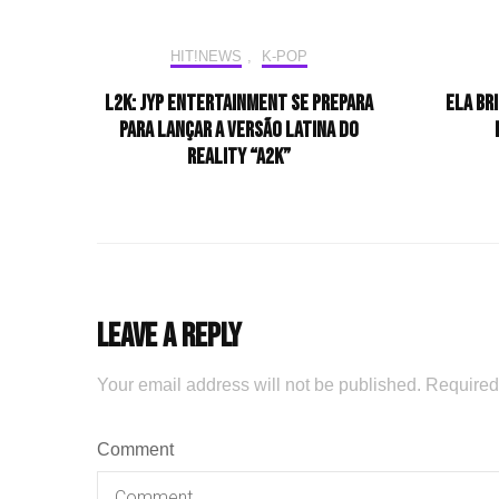
HIT!NEWS
,
K-POP
L2K: JYP Entertainment se prepara
Ela br
para lançar a versão latina do
reality “A2K”
Leave a Reply
Your email address will not be published.
Required
Comment