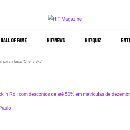
Se é HIT, está aqui!
HIT!Mag
HALL OF FAME
HIT!NEWS
HIT!Quiz
ENT
l para a faixa “Cherry Sky”