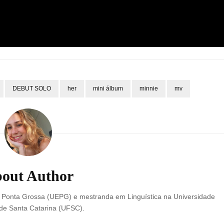
DEBUT SOLO
her
mini álbum
minnie
mv
out Author
e Ponta Grossa (UEPG) e mestranda em Linguística na Universidade
de Santa Catarina (UFSC).