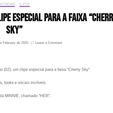
HIT!NEWS
,
K-POP
lipe especial para a faixa “Cher
Sky”
on
de February de 2025
Leave a Comment
MINNIE
((G)I-
DLE)
lança
clipe
02), um clipe especial para a faixa “Cherry Sky”.
especial
para
s, looks e vocais incríveis.
a
faixa
“Cherry
lo da MINNIE, chamado “HER”.
Sky”