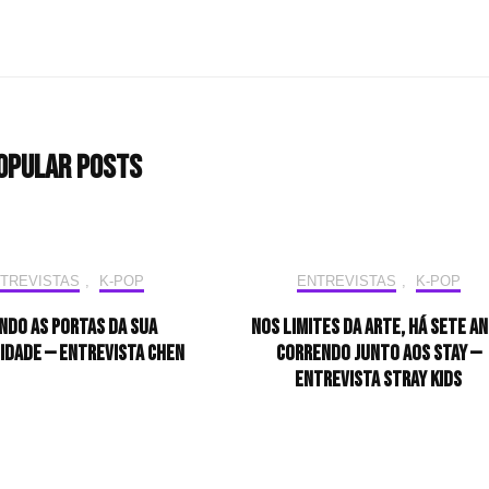
opular Posts
TREVISTAS
,
K-POP
ENTREVISTAS
,
K-POP
ndo as portas da sua
Nos limites da arte, há sete a
idade — Entrevista CHEN
correndo junto aos STAY —
Entrevista Stray Kids