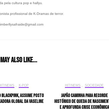
a pela cultura pop e hallyu.
nista profissional de K-Dramas de terror.
kimberllysafraide@gmail.com
may also like...
HIT!NEWS
,
K-POP
HIT!NEWS
,
SOCIEDADE
o BLACKPINK, assume posto
Japão caminha para recorde
xadora global da Vaseline
histórico de queda de nascimen
e aprofunda crise econômica