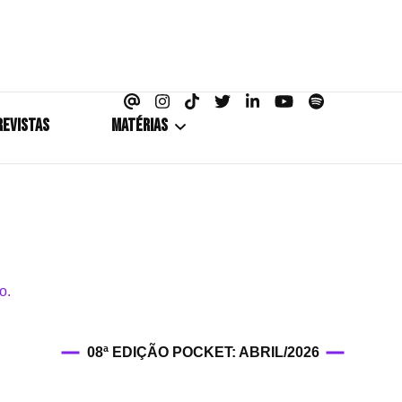
azine
REVISTAS
MATÉRIAS
5+1
Cobertura
Coletiva de Imprensa
Drama? HIT!
08ª EDIÇÃO POCKET: ABRIL/2026
HIT!Fashion