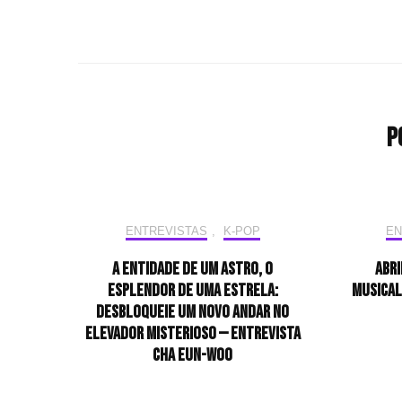
P
ENTREVISTAS
,
K-POP
EN
A entidade de um astro, o
Abri
esplendor de uma estrela:
musical
desbloqueie um novo andar no
elevador misterioso — Entrevista
CHA EUN-WOO