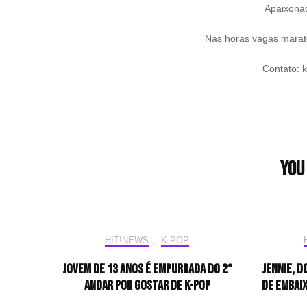
Apaixonad
Nas horas vagas marato
Contato: 
You 
HIT!NEWS
,
K-POP
Jovem de 13 anos é empurrada do 2°
Jennie, d
andar por gostar de K-pop
de embai