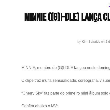
MINNIE ((G)I-DLE) lança c
by
Kim Safraide
on
2 
MINNIE, membro do (G)I-DLE lançou neste domingo (
O clipe traz muita sensualidade, coreografia, visuai
“Cherry Sky” faz parte do primeiro mini álbum so
Confira abaixo o MV: