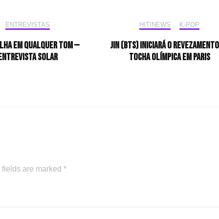
ENTREVISTAS
HIT!NEWS
,
K-POP
ilha em qualquer tom —
Jin (BTS) iniciará o revezamento
Entrevista Solar
tocha olímpica em Paris
 fields are marked
*