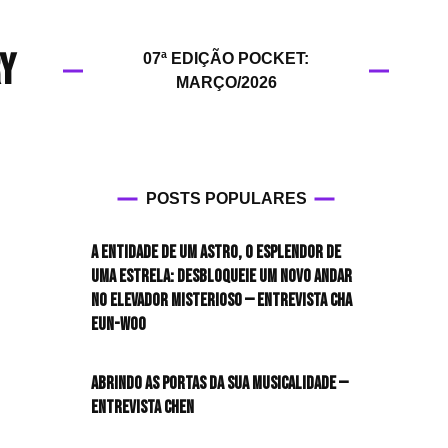
HIT!Filmes
ry
07ª EDIÇÃO POCKET:
HIT!Games
MARÇO/2026
HIT!History
HIT!Hop
POSTS POPULARES
HIT!Leituras
A entidade de um astro, o esplendor de
HIT!Diary
uma estrela: desbloqueie um novo andar
no elevador misterioso — Entrevista CHA
HIT!Lyrics
EUN-WOO
HIT!Politics
Abrindo as portas da sua musicalidade —
Entrevista CHEN
HIT!Queer