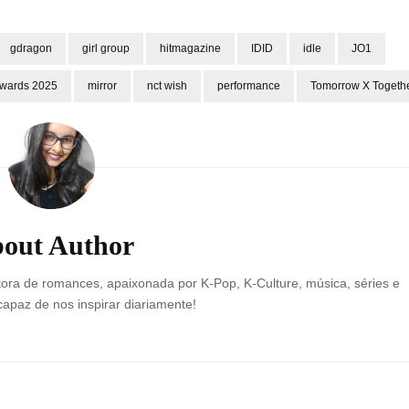
gdragon
girl group
hitmagazine
IDID
idle
JO1
wards 2025
mirror
nct wish
performance
Tomorrow X Togeth
out Author
ora de romances, apaixonada por K-Pop, K-Culture, música, séries e
 capaz de nos inspirar diariamente!