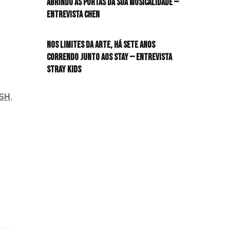
Abrindo as portas da sua musicalidade —
Entrevista CHEN
HIT!Queer
Nos limites da arte, há sete anos
HIT!Radar
correndo junto aos STAY — Entrevista
Stray Kids
HIT!Review
HIT!Sound
SH
,
HIT!Vem aí
Panfletando