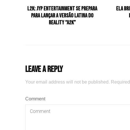
L2K: JYP Entertainment se prepara
Ela br
para lançar a versão latina do
reality “A2K”
Leave a Reply
Your email address will not be published.
Required
Comment