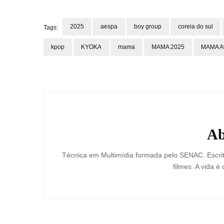
2025
aespa
boy group
coreia do sul
Tags:
kpop
KYOKA
mama
MAMA 2025
MAMA A
Post
Navigation
Ab
Técnica em Multimídia formada pelo SENAC. Escrit
filmes. A vida é