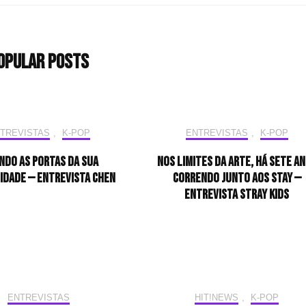
opular Posts
TREVISTAS
,
K-POP
ENTREVISTAS
,
K-POP
ndo as portas da sua
Nos limites da arte, há sete a
idade — Entrevista CHEN
correndo junto aos STAY —
Entrevista Stray Kids
ENTREVISTAS
HIT!NEWS
,
K-POP