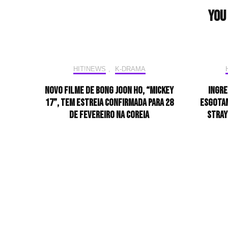
You 
HIT!NEWS
,
K-DRAMA
Novo filme de Bong Joon Ho, “Mickey
Ingre
17”, tem estreia confirmada para 28
esgotam
de fevereiro na Coreia
Stray