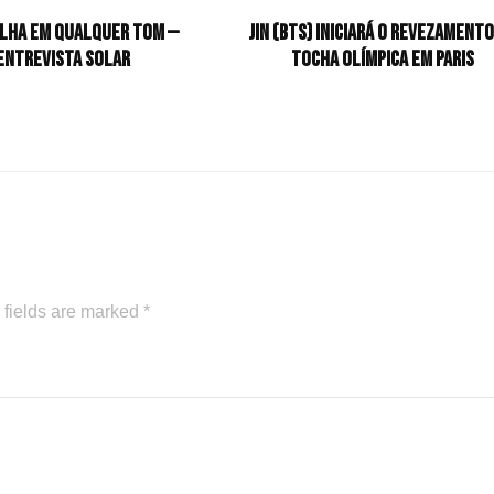
ilha em qualquer tom —
Jin (BTS) iniciará o revezamento
Entrevista Solar
tocha olímpica em Paris
 fields are marked
*