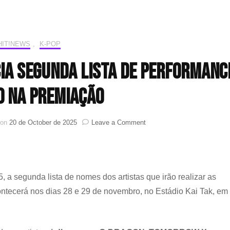
HIT!NEWS
,
K-POP
a segunda lista de performanc
o na premiação
on
 on
20 de October de 2025
Leave a Comment
MAMA
AWARDS
2025
anuncia
segunda
a segunda lista de nomes dos artistas que irão realizar as
lista
ntecerá nos dias 28 e 29 de novembro, no Estádio Kai Tak, em
de
performances
ao
vivo