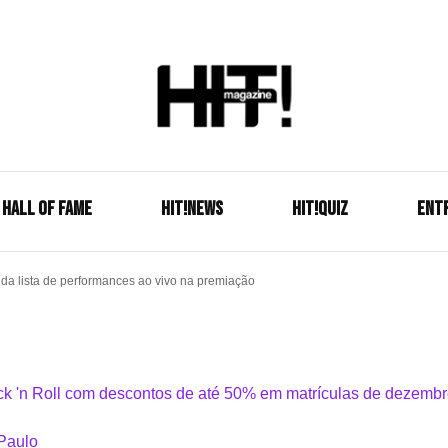
Se é HIT, está aqui!
HIT!Mag
HALL OF FAME
HIT!NEWS
HIT!Quiz
ENT
lista de performances ao vivo na premiação