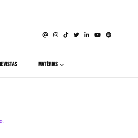
azine
REVISTAS
MATÉRIAS
5+1
Cobertura
Coletiva de Imprensa
Drama? HIT!