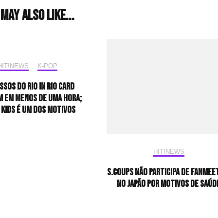
may also like...
HIT!NEWS
,
K-POP
ssos do Rio In Rio Card
 em menos de uma hora;
 Kids é um dos motivos
HIT!NEWS
S.Coups não participa de fanmee
no Japão por motivos de saúd