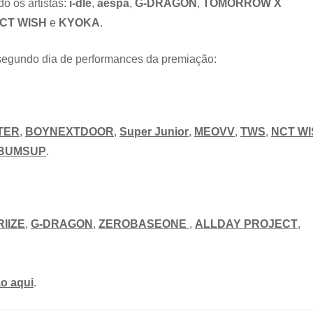
o os artistas:
i-dle
,
aespa
,
G-DRAGON
,
TOMORROW X
na
premiação
CT WISH
e
KYOKA
.
 segundo dia de performances da premiação:
TER
,
BOYNEXTDOOR
,
Super Junior
,
MEOVV
,
TWS
,
NCT WI
BUMSUP
.
RIIZE
,
G-DRAGON
,
ZEROBASEONE
,
ALLDAY PROJECT
,
ão aqui
.