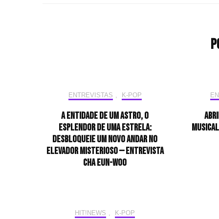
P
ENTREVISTAS
,
K-POP
EN
A entidade de um astro, o
Abri
esplendor de uma estrela:
musical
desbloqueie um novo andar no
elevador misterioso — Entrevista
CHA EUN-WOO
HIT!NEWS
,
K-POP