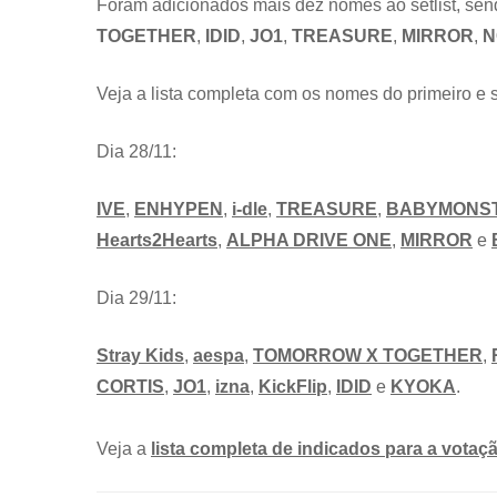
Foram adicionados mais dez nomes ao setlist, send
TOGETHER
,
IDID
,
JO1
,
TREASURE
,
MIRROR
,
N
Veja a lista completa com os nomes do primeiro e
Dia 28/11:
IVE
,
ENHYPEN
,
i-dle
,
TREASURE
,
BABYMONS
Hearts2Hearts
,
ALPHA DRIVE ONE
,
MIRROR
e
Dia 29/11:
Stray Kids
,
aespa
,
TOMORROW X TOGETHER
,
CORTIS
,
JO1
,
izna
,
KickFlip
,
IDID
e
KYOKA
.
Veja a
lista completa de indicados para a votaç