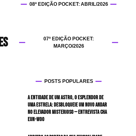
08ª EDIÇÃO POCKET: ABRIL/2026
HIT!Fashion
HIT!Filmes
es
07ª EDIÇÃO POCKET:
HIT!Games
MARÇO/2026
HIT!History
HIT!Hop
POSTS POPULARES
HIT!Leituras
A entidade de um astro, o esplendor de
HIT!Diary
uma estrela: desbloqueie um novo andar
no elevador misterioso — Entrevista CHA
HIT!Lyrics
EUN-WOO
HIT!Politics