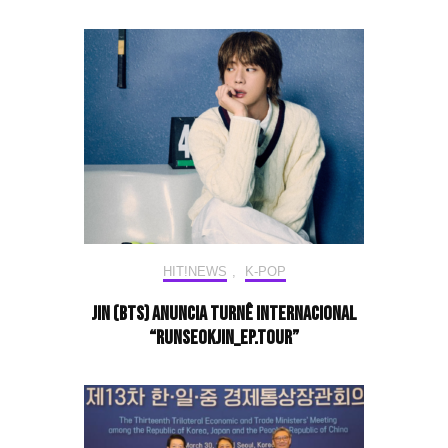
HIT!NEWS
,
K-POP
Jin (BTS) anuncia turnê internacional
“RUNSEOKJIN_EP.TOUR”