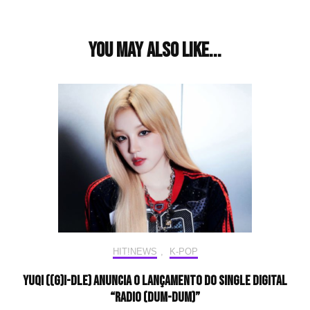
You may also like...
HIT!NEWS
,
K-POP
YUQI ((G)I-DLE) anuncia o lançamento do single digital
“Radio (Dum-Dum)”