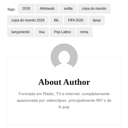
2026
Afrobeats
anitta
copa do mundo
Tags:
copa do mundo 2026
fifa
FIFA 2026
kpop
lançamento
lisa
Pop Latino
rema
Post
Navigation
About Author
Formada em Rádio, TV e internet, completamente
apaixonada por videoclipes, principalmente MV´s de
K-pop