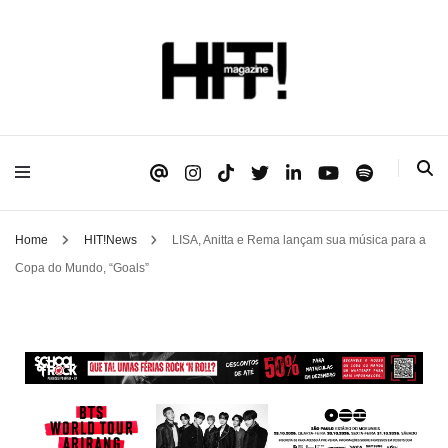
Se é HIT, está aqui!
HIT!Magazine
Home
HIT!News
LISA, Anitta e Rema lançam sua música para a
Copa do Mundo, “Goals”