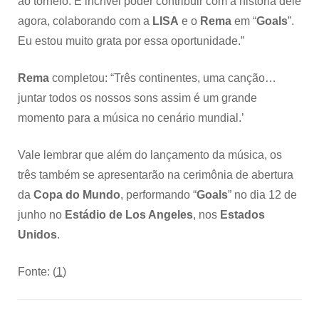
ao torneio. É incrível poder contribuir com a história dele
agora, colaborando com a
LISA
e o
Rema
em “
Goals
”.
Eu estou muito grata por essa oportunidade.”
Rema
completou: “Três continentes, uma canção…
juntar todos os nossos sons assim é um grande
momento para a música no cenário mundial.’
Vale lembrar que além do lançamento da música, os
três também se apresentarão na cerimônia de abertura
da
Copa do Mundo
, performando “
Goals
” no dia 12 de
junho no
Estádio de Los Angeles
, nos
Estados
Unidos
.
Fonte: (
1
)