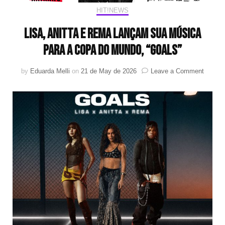
HIT!NEWS
LISA, Anitta e Rema lançam sua música
para a Copa do Mundo, “Goals”
on
by
Eduarda Melli
on
21 de May de 2026
Leave a Comment
LISA,
Anitta
e
Rema
lançam
sua
música
para
a
Copa
do
Mundo,
“Goals”