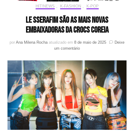
HIT!NEWS
,
K-FASHION
,
K-POP
LE SSERAFIM são as mais novas
embaixadoras da Crocs Coreia
por
Ana Milena Rocha
atualizado em
8 de maio de 2025
Deixe
em
um comentário
LE
SSERAFIM
são
as
mais
novas
embaixadoras
da
Crocs
Coreia