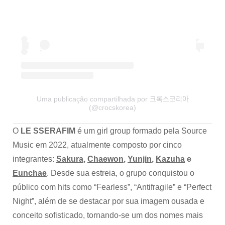
Uma publicação compartilhada por 크록스코리아
(@crocskorea)
O
LE SSERAFIM
é um girl group formado pela Source
Music em 2022, atualmente composto por cinco
integrantes:
Sakura
,
Chaewon
,
Yunjin
,
Kazuha
e
Eunchae
. Desde sua estreia, o grupo conquistou o
público com hits como “Fearless”, “Antifragile” e “Perfect
Night”, além de se destacar por sua imagem ousada e
conceito sofisticado, tornando-se um dos nomes mais