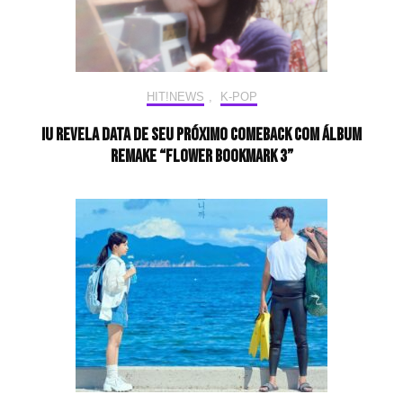
HIT!NEWS
,
K-POP
IU revela data de seu próximo comeback com álbum
remake “Flower Bookmark 3”