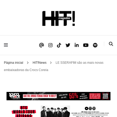
Se é HIT, está aqui!
HIT!Magazine
Página inicial
HIT!News
LE SSERAFIM são as mais novas
embaixadoras da Crocs Coreia