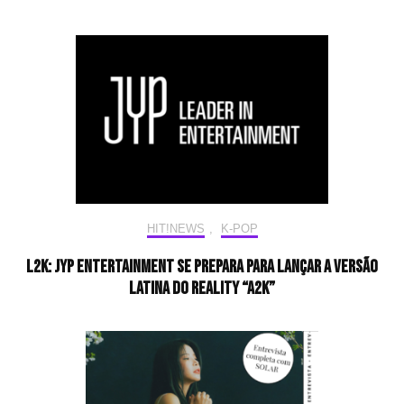
HIT!NEWS
,
K-POP
L2K: JYP Entertainment se prepara para lançar a versão
latina do reality “A2K”