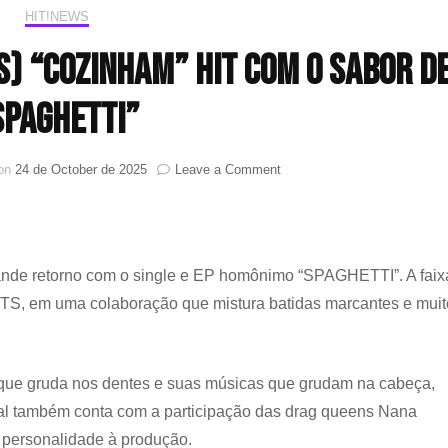
HIT!NEWS
TS) “cozinham” hit com o sabor d
SPAGHETTI”
on
 on
24 de October de 2025
Leave a Comment
LE
SSERAFIM
e
J-
Hope
ande retorno com o single e EP homônimo “SPAGHETTI”. A faix
(BTS)
BTS, em uma colaboração que mistura batidas marcantes e muit
“cozinham”
hit
com
o
 que gruda nos dentes e suas músicas que grudam na cabeça,
sabor
de
icial também conta com a participação das drag queens Nana
“SPAGHETTI”
personalidade à produção.