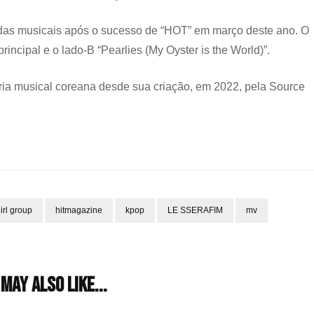
das musicais após o sucesso de “HOT” em março deste ano. O
incipal e o lado-B “Pearlies (My Oyster is the World)”.
a musical coreana desde sua criação, em 2022, pela Source
irl group
hitmagazine
kpop
LE SSERAFIM
mv
may also like...