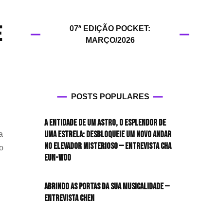
HIT!Filmes
e
07ª EDIÇÃO POCKET:
HIT!Games
MARÇO/2026
HIT!History
HIT!Hop
POSTS POPULARES
HIT!Leituras
A entidade de um astro, o esplendor de
HIT!Diary
uma estrela: desbloqueie um novo andar
a
no elevador misterioso — Entrevista CHA
o
HIT!Lyrics
EUN-WOO
HIT!Politics
Abrindo as portas da sua musicalidade —
Entrevista CHEN
HIT!Queer