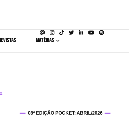
azine
REVISTAS
MATÉRIAS
5+1
Cobertura
Coletiva de Imprensa
Drama? HIT!
08ª EDIÇÃO POCKET: ABRIL/2026
HIT!Fashion