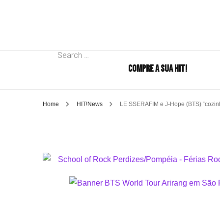
Search
COMPRE A SUA HIT!
for:
Home
HIT!News
LE SSERAFIM e J-Hope (BTS) “cozin