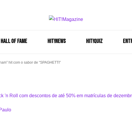
Se é HIT, está aqui!
HIT!Mag
HALL OF FAME
HIT!NEWS
HIT!Quiz
ENT
ham” hit com o sabor de “SPAGHETTI”