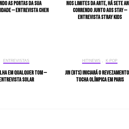
ndo as portas da sua
Nos limites da arte, há sete a
idade — Entrevista CHEN
correndo junto aos STAY —
Entrevista Stray Kids
ENTREVISTAS
HIT!NEWS
,
K-POP
ilha em qualquer tom —
Jin (BTS) iniciará o revezamento
Entrevista Solar
tocha olímpica em Paris