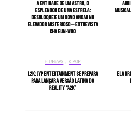
A entidade de um astro, o
Abri
esplendor de uma estrela:
musical
desbloqueie um novo andar no
elevador misterioso — Entrevista
CHA EUN-WOO
HIT!NEWS
,
K-POP
L2K: JYP Entertainment se prepara
Ela br
para lançar a versão latina do
reality “A2K”