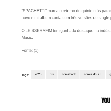
“SPAGHETTI” marca o retorno do quinteto às para
novo mini-álbum conta com três versões do single pr
O LE SSERAFIM tem ganhado destaque na indústri
Music.
Fonte:
(1)
2025
bts
comeback
coreia do sul
g
Tags:
Post
Navigation
You 