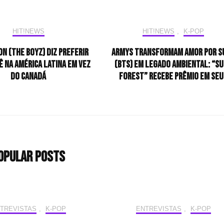
HIT!NEWS
HIT!NEWS
,
K-POP
n (THE BOYZ) diz preferir
ARMYs transformam amor por S
 na América Latina em vez
(BTS) em legado ambiental: “S
do Canadá
Forest” recebe prêmio em Seu
opular Posts
TREVISTAS
,
K-POP
ENTREVISTAS
,
K-POP