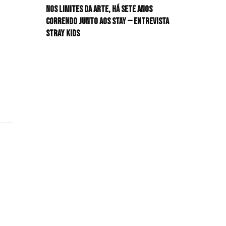
Nos limites da arte, há sete anos
HIT!Radar
correndo junto aos STAY — Entrevista
Stray Kids
HIT!Review
HIT!Sound
HIT!Vem aí
Panfletando