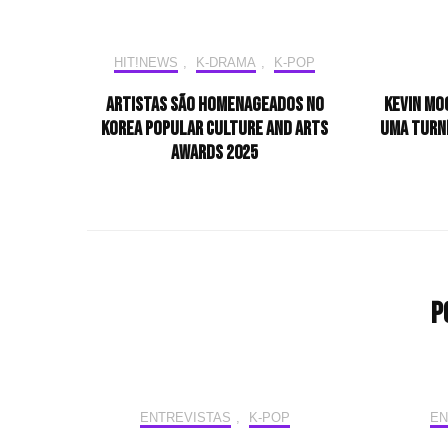
HIT!NEWS
,
K-DRAMA
,
K-POP
Artistas são homenageados no
Kevin Moo
Korea Popular Culture and Arts
uma turnê
Awards 2025
P
ENTREVISTAS
,
K-POP
EN