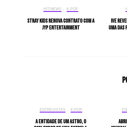
HIT!NEWS
,
K-POP
Stray Kids renova contrato com a
IVE reve
JYP Entertainment
uma das f
P
ENTREVISTAS
,
K-POP
EN
A entidade de um astro, o
Abri