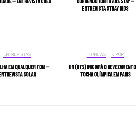
idade — Entrevista CHEN
correndo junto aos STAY —
Entrevista Stray Kids
ENTREVISTAS
HIT!NEWS
,
K-POP
ilha em qualquer tom —
Jin (BTS) iniciará o revezamento
Entrevista Solar
tocha olímpica em Paris