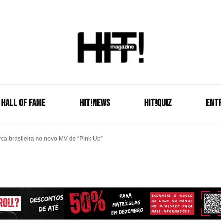
Se é HIT, está aqui!
HIT!Mag
HALL OF FAME
HIT!NEWS
HIT!Quiz
ENT
 brasileira no novo MV de “Pink Up”