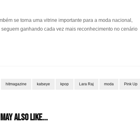
mbém se torna uma vitrine importante para a moda nacional,
ras seguem ganhando cada vez mais reconhecimento no cenário
hitmagazine
katseye
kpop
Lara Raj
moda
Pink Up
may also like...