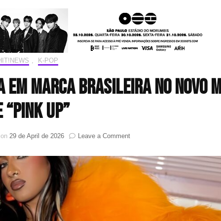
HIT!NEWS
,
K-POP
a em marca brasileira no novo 
e “Pink Up”
on
 on
29 de April de 2026
Leave a Comment
LARA
RAJ
(KATSEYE)
aposta
em
marca
brasileira
no