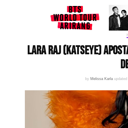
LARA RAJ (KATSEYE) apost
d
by
Melissa Karla
updated