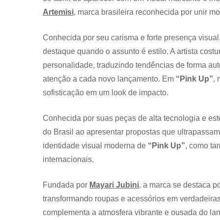
Artemisi
, marca brasileira reconhecida por unir m
Conhecida por seu carisma e forte presença visual
destaque quando o assunto é estilo. A artista co
personalidade, traduzindo tendências de forma aut
atenção a cada novo lançamento. Em
“Pink Up”
,
sofisticação em um look de impacto.
Conhecida por suas peças de alta tecnologia e estét
do Brasil ao apresentar propostas que ultrapassam
identidade visual moderna de
“Pink Up”
, como ta
internacionais.
Fundada por
Mayari Jubini
, a marca se destaca p
transformando roupas e acessórios em verdadeiras
complementa a atmosfera vibrante e ousada do l