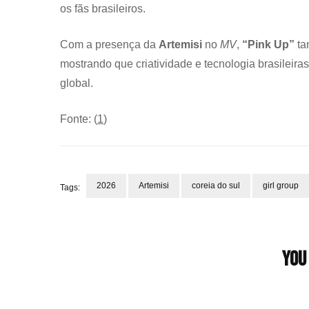
os fãs brasileiros.
Com a presença da
Artemisi
no
MV
,
“Pink Up”
ta
mostrando que criatividade e tecnologia brasilei
global.
Fonte: (
1
)
2026
Artemisi
coreia do sul
girl group
Tags:
Post
Navigation
You 