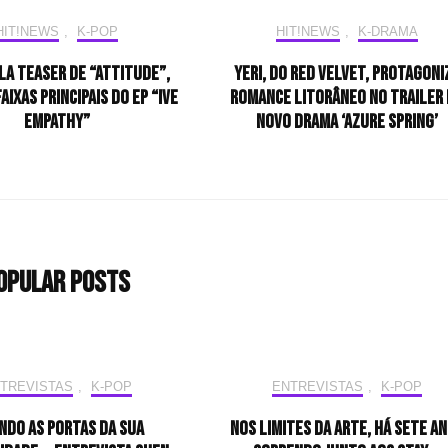
HIT!NEWS
,
K-POP
HIT!NEWS
,
K-DRAMA
la teaser de “ATTITUDE”,
Yeri, do Red Velvet, protagoni
aixas principais do EP “IVE
romance litorâneo no trailer
EMPATHY”
novo drama ‘Azure Spring’
opular Posts
TREVISTAS
,
K-POP
ENTREVISTAS
,
K-POP
ndo as portas da sua
Nos limites da arte, há sete a