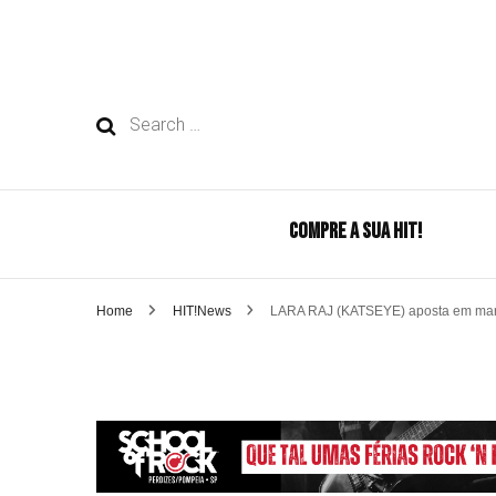
Search
for:
COMPRE A SUA HIT!
Home
HIT!News
LARA RAJ (KATSEYE) aposta em marca