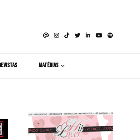
azine
REVISTAS
MATÉRIAS
5+1
Cobertura
Coletiva de Imprensa
Drama? HIT!