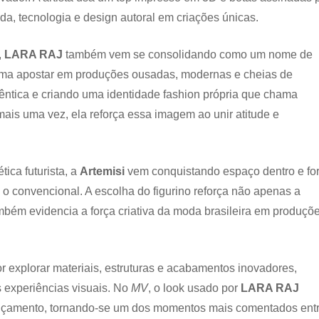
oda, tecnologia e design autoral em criações únicas.
,
LARA RAJ
também vem se consolidando como um nome de
stuma apostar em produções ousadas, modernas e cheias de
êntica e criando uma identidade fashion própria que chama
 mais uma vez, ela reforça essa imagem ao unir atitude e
ica futurista, a
Artemisi
vem conquistando espaço dentro e fo
 o convencional. A escolha do figurino reforça não apenas a
mbém evidencia a força criativa da moda brasileira em produçõ
or explorar materiais, estruturas e acabamentos inovadores,
 experiências visuais. No
MV
, o look usado por
LARA RAJ
ançamento, tornando-se um dos momentos mais comentados ent