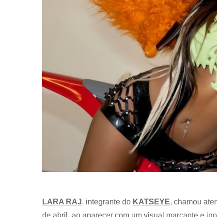
LARA RAJ
, integrante do
KATSEYE
, chamou ate
de abril, ao aparecer com um visual marcante e in