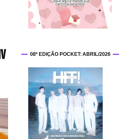
HIT!Fashion
HIT!Filmes
HIT!Games
MV
08ª EDIÇÃO POCKET: ABRIL/2026
HIT!History
HIT!Hop
HIT!Leituras
HIT!Diary
HIT!Lyrics
HIT!Politics