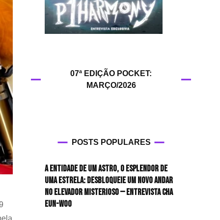
HIT!Queer
HIT!Radar
HIT!Review
07ª EDIÇÃO POCKET:
MARÇO/2026
HIT!Sound
HIT!Vem aí
Panfletando
POSTS POPULARES
A entidade de um astro, o esplendor de
uma estrela: desbloqueie um novo andar
no elevador misterioso — Entrevista CHA
EUN-WOO
 9
pela