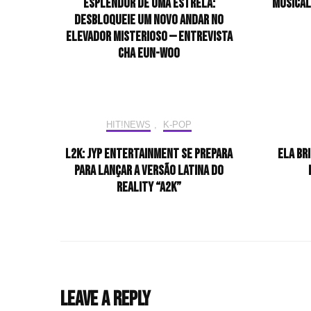
esplendor de uma estrela:
musical
desbloqueie um novo andar no
elevador misterioso — Entrevista
CHA EUN-WOO
HIT!NEWS
,
K-POP
L2K: JYP Entertainment se prepara
Ela br
para lançar a versão latina do
reality “A2K”
Leave a Reply