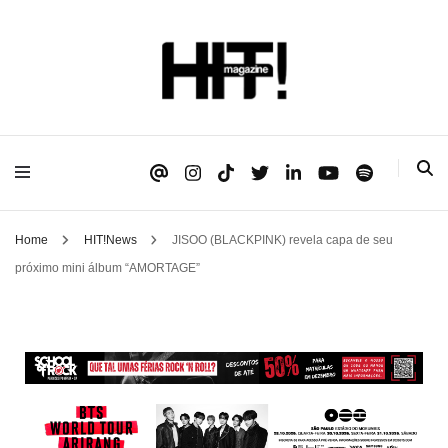
Se é HIT, está aqui!
HIT!Magazine
Home
HIT!News
JISOO (BLACKPINK) revela capa de seu
próximo mini álbum “AMORTAGE”