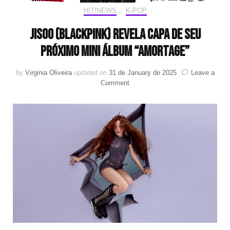
HIT!NEWS
,
K-POP
JISOO (BLACKPINK) revela capa de seu
próximo mini álbum “AMORTAGE”
by
Virginia Oliveira
updated on
31 de January de 2025
Leave a
on
Comment
JISOO
(BLACKPINK)
revela
capa
de
seu
próximo
mini
álbum
“AMORTAGE”