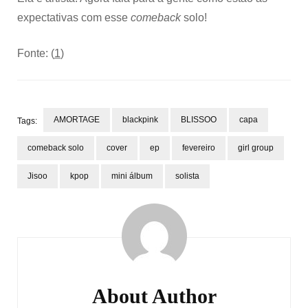
expectativas com esse
comeback
solo!
Fonte: (
1
)
AMORTAGE
blackpink
BLISSOO
capa
Tags:
comeback solo
cover
ep
fevereiro
girl group
Jisoo
kpop
mini álbum
solista
Post
Navigation
About Author