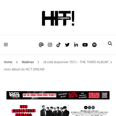
Se é HIT, está aqui!
HIT!Magazine
Home
Matérias
Já está disponível ”ISTJ – THE THIRD ALBUM”, o
novo álbum do NCT DREAM