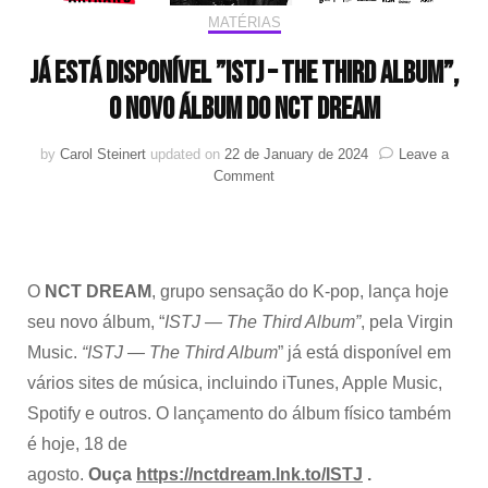
MATÉRIAS
Já está disponível ”ISTJ – THE THIRD ALBUM”,
o novo álbum do NCT DREAM
by
Carol Steinert
updated on
22 de January de 2024
Leave a
on
Comment
Já
está
disponível
”ISTJ
–
O
NCT DREAM
, grupo sensação do K-pop, lança hoje
THE
seu novo álbum, “
ISTJ — The Third Album”
, pela Virgin
THIRD
ALBUM”,
Music.
“ISTJ — The Third Album
” já está disponível em
o
vários sites de música, incluindo iTunes, Apple Music,
novo
Spotify e outros. O lançamento do álbum físico também
álbum
do
é hoje, 18 de
NCT
agosto.
Ouça
https://nctdream.lnk.to/ISTJ
.
DREAM