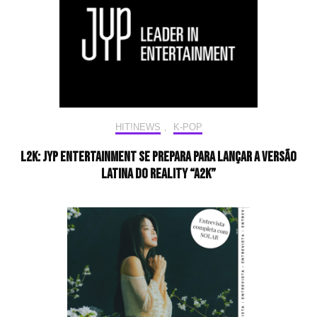
HIT!NEWS
,
K-POP
L2K: JYP Entertainment se prepara para lançar a versão
latina do reality “A2K”