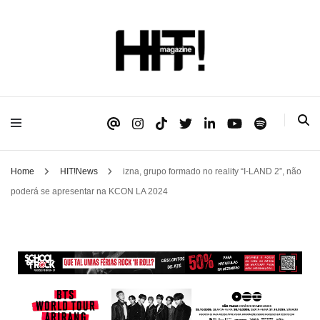
Se é HIT, está aqui!
HIT!Magazine
Home
HIT!News
izna, grupo formado no reality “I-LAND 2”, não
poderá se apresentar na KCON LA 2024