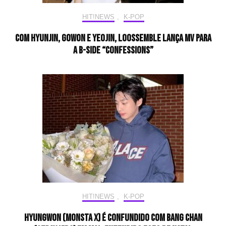
HIT!NEWS
,
K-POP
Com Hyunjin, Gowon e Yeojin, Loossemble lança MV para
a b-side “Confessions”
HIT!NEWS
,
K-POP
Hyungwon (MONSTA X) é confundido com Bang Chan