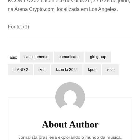
KCON LA 2024 acontece nos dias 26, 27 e 28 de julho,
na Arena Crypto.com, localizada em Los Angeles.
Fonte: (
1
)
cancelamento
comunicado
girl group
Tags:
I-LAND 2
izna
kcon la 2024
kpop
visto
Post
Navigation
About Author
Jornalista brasileira explorando o mundo da música,