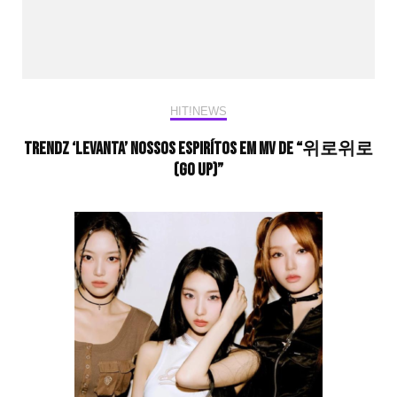
HIT!NEWS
TRENDZ ‘levanta’ nossos espirítos em MV de “위로위로
(Go Up)”