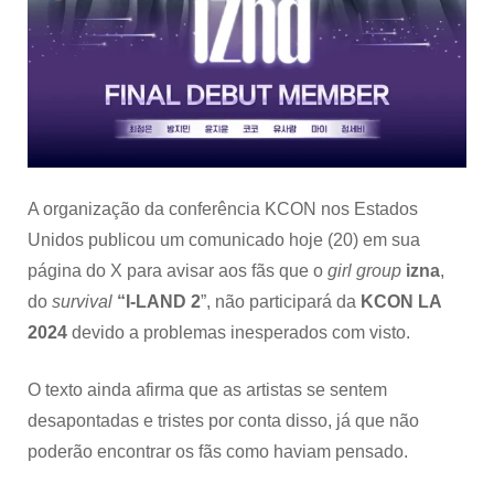
LA
2024
A organização da conferência KCON nos Estados
Unidos publicou um comunicado hoje (20) em sua
página do X para avisar aos fãs que o
girl group
izna
,
do
survival
“I-LAND 2
”, não participará da
KCON LA
2024
devido a problemas inesperados com visto.
O texto ainda afirma que as artistas se sentem
desapontadas e tristes por conta disso, já que não
poderão encontrar os fãs como haviam pensado.