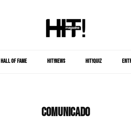
Se é HIT, está aqui!
HIT!Mag
HALL OF FAME
HIT!NEWS
HIT!Quiz
ENT
comunicado