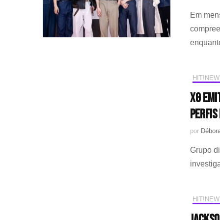
Em mensa
compreen
enquanto
HIT!NEW
XG emi
perfis
por
Débora
Grupo di
investig
HIT!NEW
Jackso