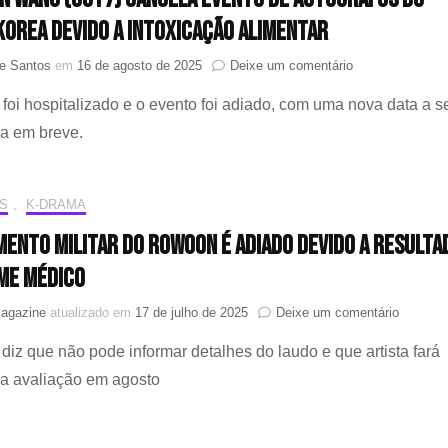
de
Korea devido a intoxicação alimentar
seguir
perfis
em
e Santos
em
16 de agosto de 2025
Deixe um comentário
do
Jackson
produtor
 foi hospitalizado e o evento foi adiado, com uma nova data a s
Wang
(GOT7)
a em breve.
cancela
evento
de
S
,
K-DRAMA
autógrafos
do
mento militar do Rowoon é adiado devido a resulta
Music
Korea
me médico
devido
a
em
Magazine
atualizado em
17 de julho de 2025
Deixe um comentário
intoxicação
Alistam
alimentar
diz que não pode informar detalhes do laudo e que artista fará
militar
do
a avaliação em agosto
Rowoon
é
adiado