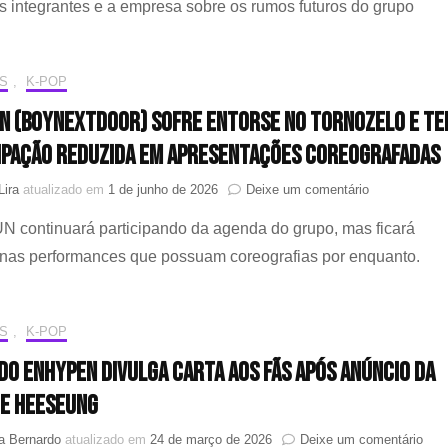
 os integrantes e a empresa sobre os rumos futuros do grupo
saída
de
Jungh
após
S
,
K-POP
decisã
N (BOYNEXTDOOR) sofre entorse no tornozelo e te
tomad
em
ipação reduzida em apresentações coreografadas
conjun
em
Lira
atualizado em
1 de junho de 2026
Deixe um comentário
JAEHYUN
 continuará participando da agenda do grupo, mas ficará
(BOYNEXTD
sofre
 nas performances que possuam coreografias por enquanto.
entorse
no
tornozelo
e
S
,
K-POP
terá
 do ENHYPEN divulga carta aos fãs após anúncio da
participação
reduzida
de HEESEUNG
em
apresentaçõe
em
a Bernardo
atualizado em
24 de março de 2026
Deixe um comentário