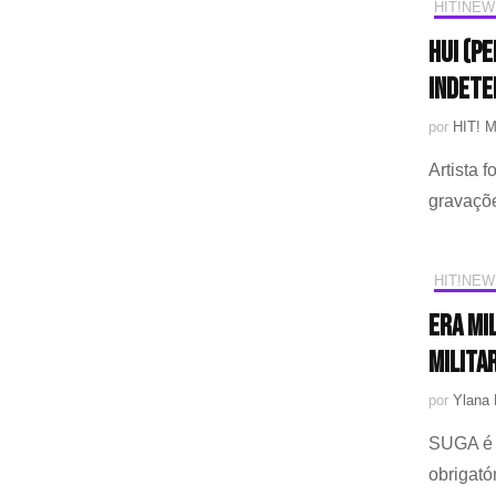
HIT!NEW
HUI (P
indete
por
HIT! 
Artista 
gravaçõ
HIT!NEW
Era mi
milita
por
Ylana 
SUGA é o
obrigató