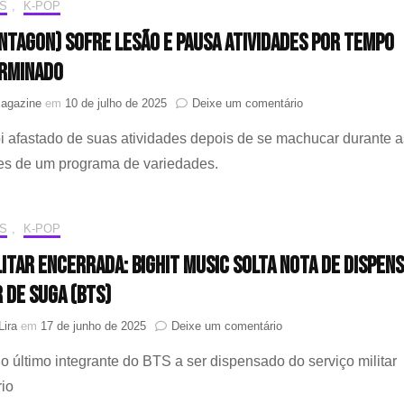
devido
S
,
K-POP
a
ENTAGON) sofre lesão e pausa atividades por tempo
resultad
de
rminado
exame
médico
em
Magazine
em
10 de julho de 2025
Deixe um comentário
HUI
foi afastado de suas atividades depois de se machucar durante a
(PENTAGON)
sofre
es de um programa de variedades.
lesão
e
pausa
S
,
K-POP
atividades
por
litar encerrada: BIGHIT MUSIC solta nota de dispen
tempo
indeterminado
r de SUGA (BTS)
em
Lira
em
17 de junho de 2025
Deixe um comentário
Era
 último integrante do BTS a ser dispensado do serviço militar
militar
encerrada:
rio
BIGHIT