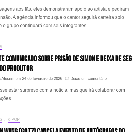
coreografada
Perfi
gens aos fãs, eles demonstraram apoio ao artista e pediram
do
EN
são. A agência informou que o cantor seguirá carreira solo
divu
 o grupo continuará com seis integrantes.
cart
aos
fãs
apó
S
anún
da
te comunicado sobre prisão de Simon e deixa de seg
saíd
 do produtor
de
HE
em
 Alecrim
em
24 de fevereiro de 2026
Deixe um comentário
XG
sse estar surpreso com a notícia, mas que irá colaborar com
emite
comunicado
ações
sobre
prisão
de
S
,
K-POP
Simon
e
n Wang (GOT7) cancela evento de autógrafos do
deixa