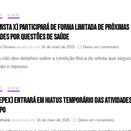
MUSIC
solta
S
,
K-POP
nota
de
ONSTA X) participará de forma limitada de próximas
dispensa
militar
ades por questões de saúde
de
SUGA
em
a Oliveira
atualizado em
24 de maio de 2025
Deixe um comentário
(BTS)
I.M
não deu detalhes sobre a condição física do artista que seguir
(MONS
X)
ndo o repouso
partici
de
forma
limitad
S
,
K-POP
de
EPEX) entrará em hiatus temporário das atividade
próxim
ativida
po
por
questõ
em
fraide
atualizado em
16 de maio de 2025
Deixe um comentário
de
KEUM
saúde