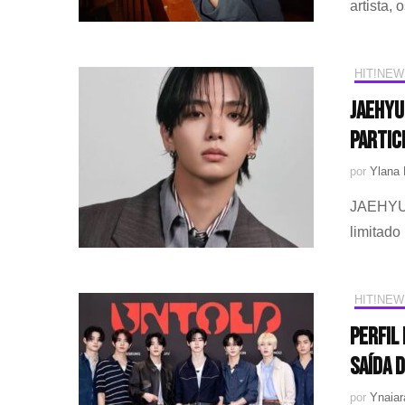
artista,
HIT!NEW
JAEHYU
partic
por
Ylana 
JAEHYUN
limitado
HIT!NEW
Perfil
saída 
por
Ynaiar