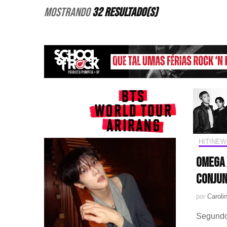
Mostrando
32 Resultado(s)
HIT!NEW
OMEGA 
conju
por
Caroli
Segundo 