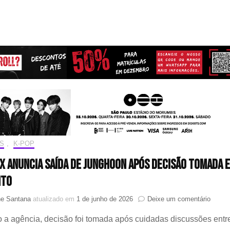
S
,
K-POP
X anuncia saída de Junghoon após decisão tomada 
nto
em
ne Santana
atualizado em
1 de junho de 2026
Deixe um comentário
OMEG
a agência, decisão foi tomada após cuidadas discussões entr
X
anunci