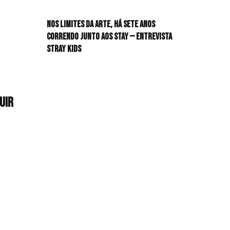
s
l
Nos limites da arte, há sete anos
HYPEN
correndo junto aos STAY — Entrevista
lga
a
Stray Kids
s
cio
uir
a
ESEUNG