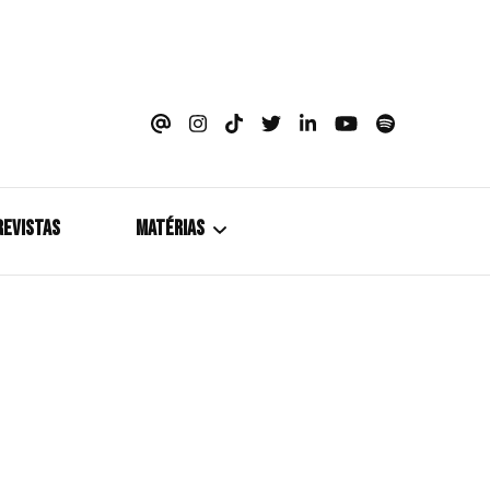
azine
REVISTAS
MATÉRIAS
5+1
Cobertura
Coletiva de Imprensa
Drama? HIT!