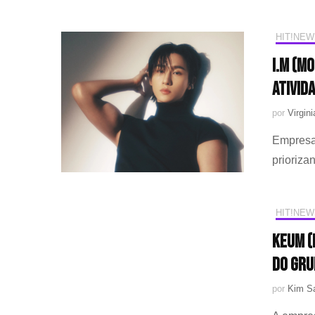
HIT!NEW
I.M (M
ativid
por
Virgini
Empresa 
prioriza
HIT!NEW
KEUM (
do gru
por
Kim Sa