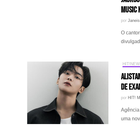
Music 
por
Janeis
O cantor
divulgad
HIT!NEW
Alista
de exa
por
HIT! 
Agência 
uma nov