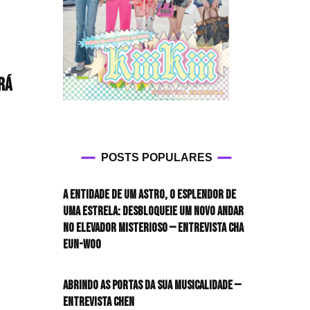
HIT!Queer
oon
HIT!Radar
o
rá
a
HIT!Review
to
HIT!Sound
POSTS POPULARES
OOR)
HIT!Vem aí
A entidade de um astro, o esplendor de
Panfletando
uma estrela: desbloqueie um novo andar
no elevador misterioso — Entrevista CHA
EUN-WOO
Abrindo as portas da sua musicalidade —
s
Entrevista CHEN