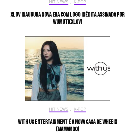
HIT!NEWS
,
K-POP
XLOV inaugura nova era com logo inédita assinada por
Wumuti(XLOV)
HIT!NEWS
,
K-POP
With Us Entertainment é a nova casa de Wheein
(MAMAMOO)