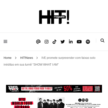
Se é HIT, está aqui!
HIT!Magazine
Home
HIT!News
IVE promete surpreender com faixas solo
inéditas em sua turnê “SHOW WHAT I AM”