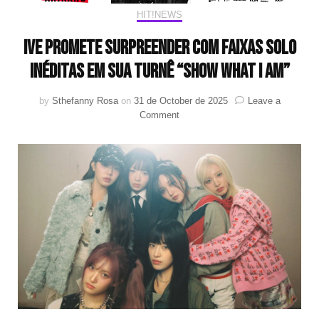
HIT!NEWS
IVE promete surpreender com faixas solo
inéditas em sua turnê “SHOW WHAT I AM”
by
Sthefanny Rosa
on
31 de October de 2025
Leave a
on
Comment
IVE
promete
surpreender
com
faixas
solo
inéditas
em
sua
turnê
“SHOW
WHAT
I
AM”