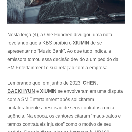
o
XIUMIN
(EXO)
promova
no
Music
Nesta terça (4), a One Hundred divulgou uma nota
Bank
revelando que a KBS proibiu o
XIUMIN
de se
por
conta
apresentar no “Music Bank”. Ao que tudo indica, a
da
emissora tomou essa decisão devido a um pedido da
SM
Entertainment
SM Entertainment e sua relação com a empresa.
Lembrando que, em junho de 2023,
CHEN
,
BAEKHYUN
e
XIUMIN
se envolveram em uma disputa
com a SM Entertainment após solicitarem
unilateralmente a rescisão de seus contratos com a
agência. Na época, os cantores citaram “maus-tratos e
termos contratuais injustos” como o motivo de seu