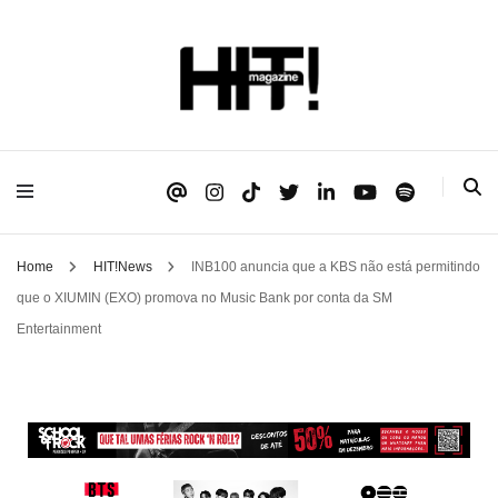
Se é HIT, está aqui!
HIT!Magazine
Home
HIT!News
INB100 anuncia que a KBS não está permitindo
que o XIUMIN (EXO) promova no Music Bank por conta da SM
Entertainment