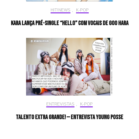
HIT!NEWS
,
K-POP
KARA lança pré-single “Hello” com vocais de Goo Hara
ENTREVISTAS
,
K-POP
Talento extra grande! — Entrevista YOUNG POSSE