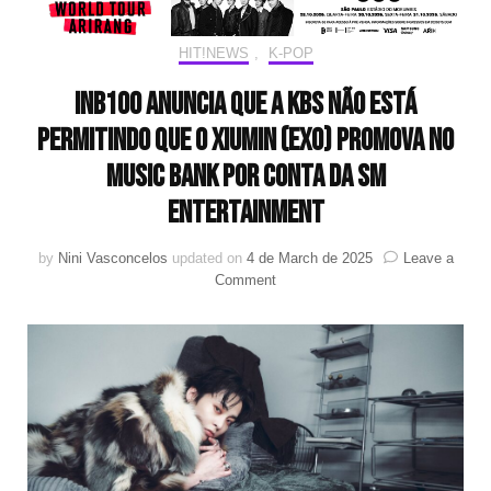
HIT!NEWS
,
K-POP
INB100 anuncia que a KBS não está
permitindo que o XIUMIN (EXO) promova no
Music Bank por conta da SM
Entertainment
by
Nini Vasconcelos
updated on
4 de March de 2025
Leave a
on
Comment
INB100
anuncia
que
a
KBS
não
está
permitindo
que