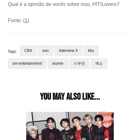
Qual é a opinião de vocês sobre isso, HIT!Lovers?
Fonte: (
1
)
CBX
exo
Interview X
kbs
Tags:
sm entertainment
xiumin
시우민
엑소
Post
Navigation
You may also like...