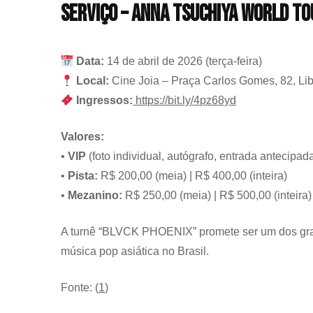
Serviço – ANNA TSUCHIYA WORLD TO
Data:
14 de abril de 2026 (terça-feira)
Local:
Cine Joia – Praça Carlos Gomes, 82, Li
Ingressos:
https://bit.ly/4pz68yd
Valores:
•
VIP
(foto individual, autógrafo, entrada antecipad
•
Pista:
R$ 200,00 (meia) | R$ 400,00 (inteira)
•
Mezanino:
R$ 250,00 (meia) | R$ 500,00 (inteira)
A turnê “BLVCK PHOENIX” promete ser um dos gran
música pop asiática no Brasil.
Fonte: (
1
)