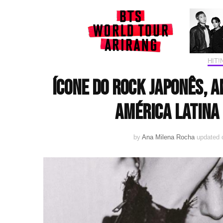
HIT
Ícone do rock japonês, 
América Latina
by
Ana Milena Rocha
updated