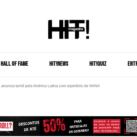
Se é HIT, está aqui!
HIT!Mag
HALL OF FAME
HIT!NEWS
HIT!Quiz
ENT
a anuncia turnê pela América Latina com repertório de NANA