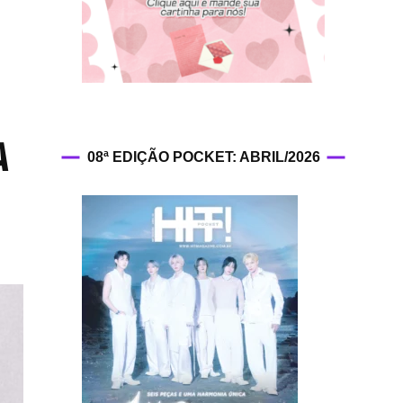
HIT!Fashion
HIT!Filmes
HIT!Games
a
08ª EDIÇÃO POCKET: ABRIL/2026
HIT!History
HIT!Hop
HIT!Leituras
HIT!Diary
HIT!Lyrics
HIT!Politics