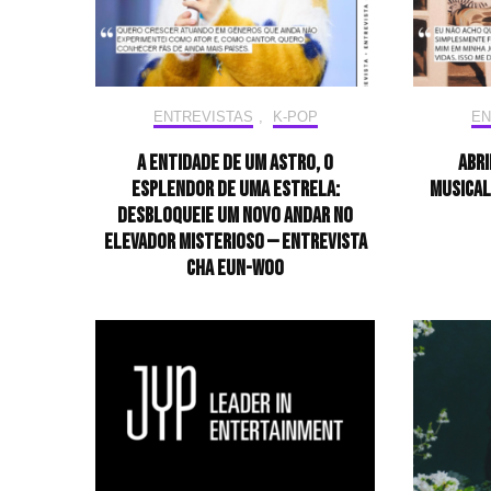
ENTREVISTAS
,
K-POP
EN
A entidade de um astro, o
Abri
esplendor de uma estrela:
musical
desbloqueie um novo andar no
elevador misterioso — Entrevista
CHA EUN-WOO