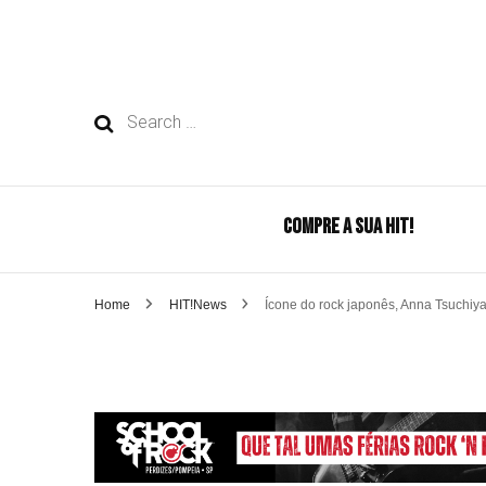
Search
for:
COMPRE A SUA HIT!
Home
HIT!News
Ícone do rock japonês, Anna Tsuchiy