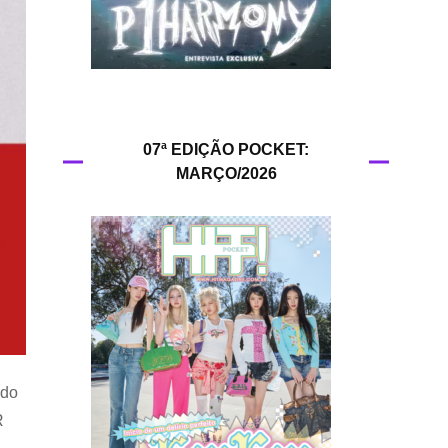
HIT!Queer
HIT!Radar
HIT!Review
07ª EDIÇÃO POCKET:
MARÇO/2026
HIT!Sound
HIT!Vem aí
Panfletando
ndo
R