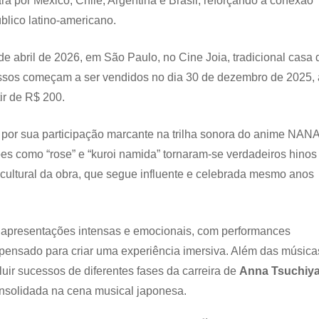
por México, Chile, Argentina e Brasil, reforçando a conexão
blico latino-americano.
e abril de 2026, em São Paulo, no Cine Joia, tradicional casa 
essos começam a ser vendidos no dia 30 de dezembro de 2025, 
tir de R$ 200.
 por sua participação marcante na trilha sonora do anime NANA
s como “rose” e “kuroi namida” tornaram-se verdadeiros hinos
cultural da obra, que segue influente e celebrada mesmo anos
e apresentações intensas e emocionais, com performances
o pensado para criar uma experiência imersiva. Além das música
cluir sucessos de diferentes fases da carreira de
Anna Tsuchiy
 consolidada na cena musical japonesa.