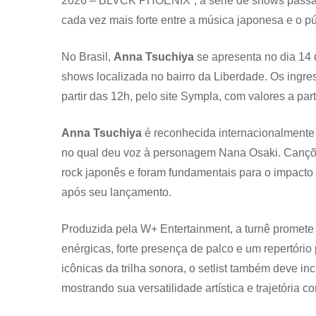
2026 – BLVCK PHOENIX”, a série de shows passará 
cada vez mais forte entre a música japonesa e o pú
No Brasil,
Anna Tsuchiya
se apresenta no dia 14 d
shows localizada no bairro da Liberdade. Os ingr
partir das 12h, pelo site Sympla, com valores a par
Anna Tsuchiya
é reconhecida internacionalmente
no qual deu voz à personagem Nana Osaki. Cançõe
rock japonês e foram fundamentais para o impacto 
após seu lançamento.
Produzida pela W+ Entertainment, a turnê promet
enérgicas, forte presença de palco e um repertóri
icônicas da trilha sonora, o setlist também deve in
mostrando sua versatilidade artística e trajetória