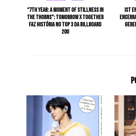
“7TH YEAR: A Moment of Stillness in
IST E
the Thorns”: TOMORROW X TOGETHER
encerr
faz história no Top 3 da Billboard
gere
200
P