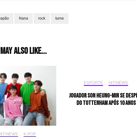
Japão
Nana
rock
turne
may also like...
ESPORTE
,
HIT!NEWS
Jogador Son Heung-min se desp
do Tottenham após 10 anos
HIT!NEWS
,
K-POP