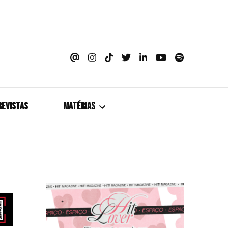
azine
REVISTAS
MATÉRIAS
5+1
Cobertura
Coletiva de Imprensa
Drama? HIT!