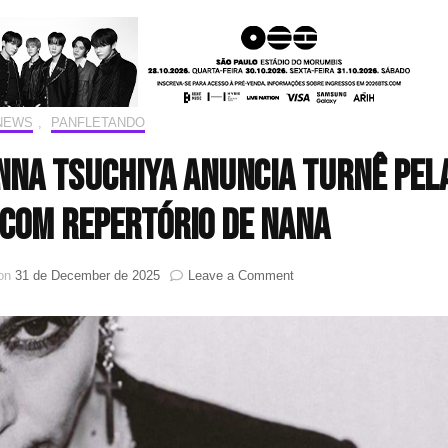
!NEWS
,
PANFLETANDO
Anna Tsuchiya anuncia turnê pel
 com repertório de NANA
on
 on
31 de December de 2025
Leave a Comment
Ícone
do
rock
japonês,
Anna
Tsuchiya
anuncia
turnê