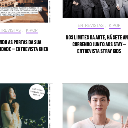
ENTREVISTAS
,
K-POP
TREVISTAS
,
K-POP
Nos limites da arte, há sete a
ndo as portas da sua
correndo junto aos STAY —
idade — Entrevista CHEN
Entrevista Stray Kids