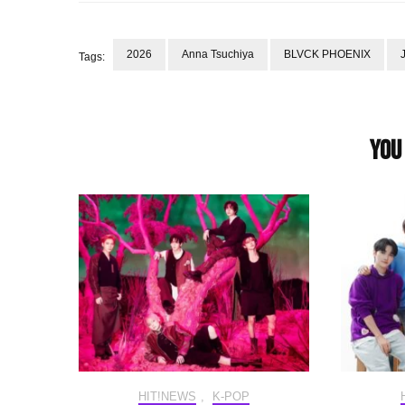
2026
Anna Tsuchiya
BLVCK PHOENIX
Tags:
Post
Navigation
You 
HIT!NEWS
,
K-POP