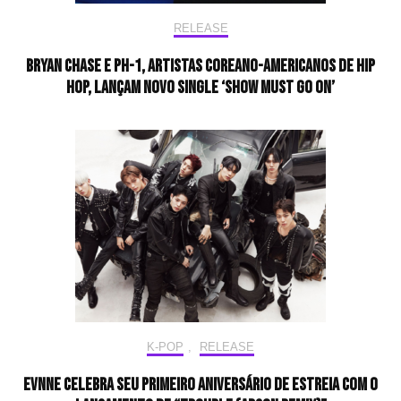
RELEASE
Bryan Chase e pH-1, artistas coreano-americanos de Hip
Hop, lançam novo single ‘Show Must Go On’
K-POP
,
RELEASE
EVNNE celebra seu primeiro aniversário de estreia com o