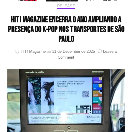
RELEASE
HIT! Magazine encerra o ano ampliando a
presença do K-pop nos transportes de São
Paulo
by
HIT! Magazine
on
31 de December de 2025
Leave a
on
Comment
HIT!
Magazine
encerra
o
ano
ampliando
a
presença
do
K-
pop
nos