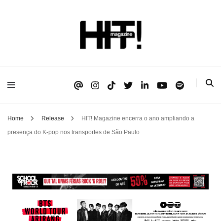
Se é HIT, está aqui!
HIT!Magazine
Home
Release
HIT! Magazine encerra o ano ampliando a
presença do K-pop nos transportes de São Paulo