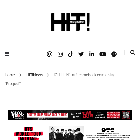
Se é HIT, está aqui!
HIT!Magazine
Home
HIT!News
ICHILLIN’ fará comeback com o single
“Prequel”