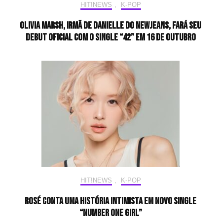
HIT!NEWS
,
K-POP
Olivia Marsh, irmã de Danielle do NewJeans, fará seu
debut oficial com o single “42” em 16 de outubro
HIT!NEWS
,
K-POP
ROSÉ conta uma história intimista em novo single
“number one girl”