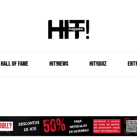
Se é HIT, está aqui!
HIT!Mag
HALL OF FAME
HIT!NEWS
HIT!Quiz
ENT