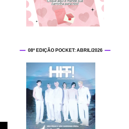
HIT!Fashion
HIT!Filmes
HIT!Games
08ª EDIÇÃO POCKET: ABRIL/2026
HIT!History
HIT!Hop
HIT!Leituras
HIT!Diary
HIT!Lyrics
HIT!Politics