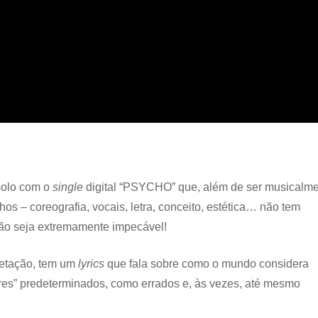
solo com o
single
digital “PSYCHO” que, além de ser musicalm
lhos – coreografia, vocais, letra, conceito, estética… não tem
ão seja extremamente impecável!
retação, tem um
lyrics
que fala sobre como o mundo considera
res” predeterminados, como errados e, às vezes, até mesmo