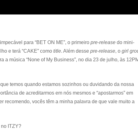
impecável para “BET ON ME”, o primeiro
pre-release
do mini-
ulho e terá “CAKE” como
title
. Além desse
pre-release
, o
girl gro
ara a música “None of My Business”, no dia 23 de julho, às 12P
ns que temos quando estamos sozinhos ou duvidando da nossa
mportância de acreditarmos em nós mesmos e “apostarmos” em
per recomendo, vocês têm a minha palavra de que vale muito a
 no ITZY?