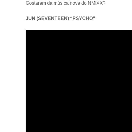
Gostaram da música nova do NMIXX?
JUN (SEVENTEEN) “PSYCHO”