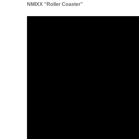
NMIXX “Roller Coaster”