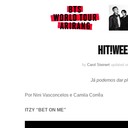
HIT!WEE
by
Carol Steinert
updated 
Já podemos dar pl
Por Nini Vasconcelos e Camila Corrêa
ITZY “BET ON ME”