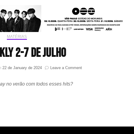
MATÉRIAS
KLY 2-7 DE JULHO
on
on
22 de January de 2024
Leave a Comment
HIT!WEEKLY
2-
ay no verão com todos esses hits?
7
DE
JULHO