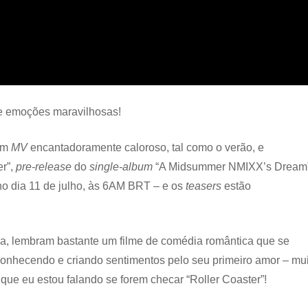
e emoções maravilhosas!
 um
MV
encantadoramente caloroso, tal como o verão, e
er”,
pre-release
do
single-album
“A Midsummer NMIXX’s Dream”
no dia 11 de julho, às 6AM BRT – e os
teasers
estão
ica, lembram bastante um filme de comédia romântica que se
 conhecendo e criando sentimentos pelo seu primeiro amor – mu
 que eu estou falando se forem checar “Roller Coaster”!