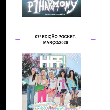
HIT!Queer
HIT!Radar
HIT!Review
07ª EDIÇÃO POCKET:
MARÇO/2026
HIT!Sound
HIT!Vem aí
Panfletando