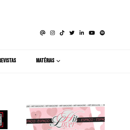
azine
REVISTAS
MATÉRIAS
5+1
Cobertura
Coletiva de Imprensa
Drama? HIT!