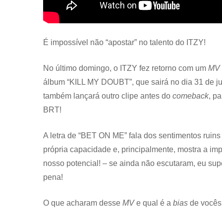
É impossível não “apostar” no talento do ITZY!
No último domingo, o ITZY fez retorno com um
MV
álbum “KILL MY DOUBT”, que sairá no dia 31 de j
também lançará outro clipe antes do
comeback
, p
BRT!
A letra de “BET ON ME” fala dos sentimentos rui
própria capacidade e, principalmente, mostra a i
nosso potencial! – se ainda não escutaram, eu su
pena!
O que acharam desse
MV
e qual é a
bias
de vocês