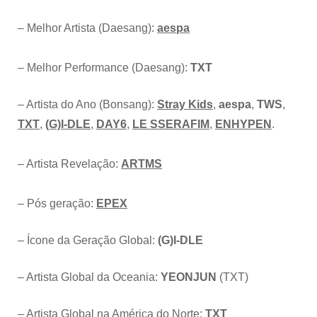
– Melhor Artista (Daesang):
aespa
– Melhor Performance (Daesang):
TXT
– Artista do Ano (Bonsang):
Stray Kids
,
aespa
,
TWS
,
TXT
,
(G)I-DLE
,
DAY6
,
LE SSERAFIM
,
ENHYPEN
.
– Artista Revelação:
ARTMS
– Pós geração:
EPEX
– Ícone da Geração Global:
(G)I-DLE
– Artista Global da Oceania:
YEONJUN
(TXT)
– Artista Global na América do Norte:
TXT