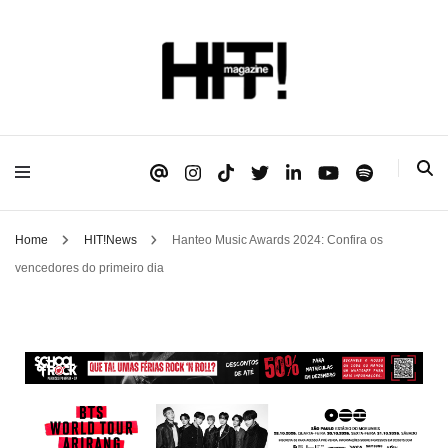
Se é HIT, está aqui!
HIT!Magazine
Home
HIT!News
Hanteo Music Awards 2024: Confira os
vencedores do primeiro dia