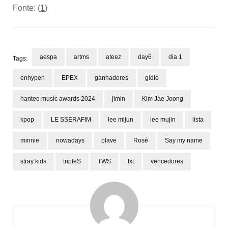
Fonte: (
1
)
aespa
artms
ateez
day6
dia 1
Tags:
enhypen
EPEX
ganhadores
gidle
hanteo music awards 2024
jimin
Kim Jae Joong
kpop
LE SSERAFIM
lee mijun
lee mujin
lista
minnie
nowadays
plave
Rosé
Say my name
stray kids
tripleS
TWS
txt
vencedores
Post
Navigation