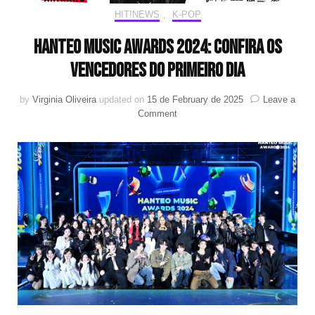
HIT!NEWS
,
K-POP
Hanteo Music Awards 2024: Confira os
vencedores do primeiro dia
by
Virginia Oliveira
updated on
15 de February de 2025
Leave a
on
Comment
Hanteo
Music
Awards
2024:
Confira
os
vencedores
do
primeiro
dia