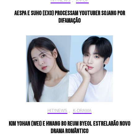
HIT!NEWS
,
K-POP
Aespa e SUHO (EXO) processam YouTuber Sojang por
difamação
HIT!NEWS
,
K-DRAMA
Kim Yohan (WEi) e Hwang Bo Reum Byeol estrelarão novo
drama romântico