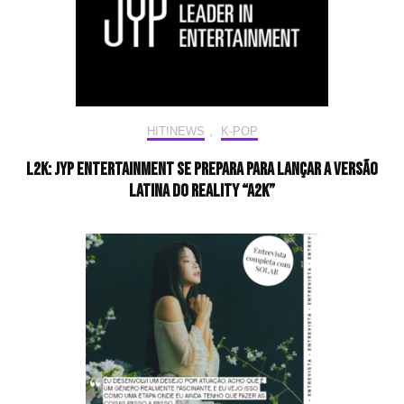
HIT!NEWS
,
K-POP
L2K: JYP Entertainment se prepara para lançar a versão
latina do reality “A2K”