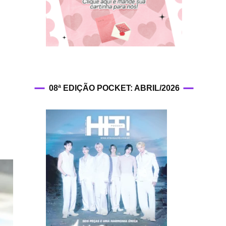
HIT!Fashion
HIT!Filmes
HIT!Games
08ª EDIÇÃO POCKET: ABRIL/2026
HIT!History
HIT!Hop
HIT!Leituras
HIT!Diary
HIT!Lyrics
HIT!Politics