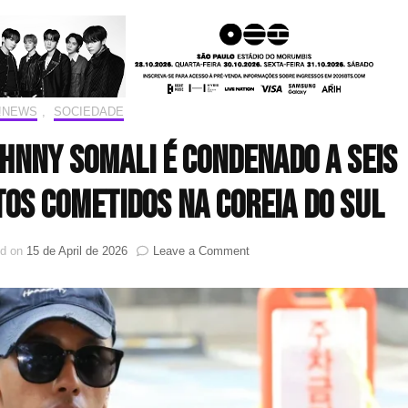
T!NEWS
,
SOCIEDADE
hnny Somali é condenado a seis
tos cometidos na Coreia do Sul
on
ed on
15 de April de 2026
Leave a Comment
YouTuber
americano
Johnny
Somali
é
condenado
a
seis