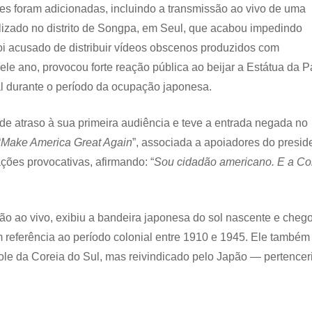
s foram adicionadas, incluindo a transmissão ao vivo de uma
lizado no distrito de Songpa, em Seul, que acabou impedindo
oi acusado de distribuir vídeos obscenos produzidos com
le ano, provocou forte reação pública ao beijar a Estátua da P
l durante o período da ocupação japonesa.
e atraso à sua primeira audiência e teve a entrada negada no
“
Make America Great Again
”, associada a apoiadores do presid
ações provocativas, afirmando: “
Sou cidadão americano. E a Co
o ao vivo, exibiu a bandeira japonesa do sol nascente e cheg
m referência ao período colonial entre 1910 e 1945. Ele também
ole da Coreia do Sul, mas reivindicado pelo Japão — pertencer