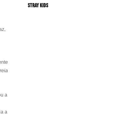
Stray Kids
az,
ente
reia
ou a
ia a