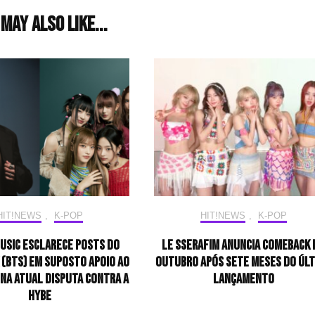
may also like...
HIT!NEWS
,
K-POP
HIT!NEWS
,
K-POP
MUSIC esclarece posts do
LE SSERAFIM anuncia comeback 
 (BTS) em suposto apoio ao
outubro após sete meses do úl
na atual disputa contra a
lançamento
HYBE