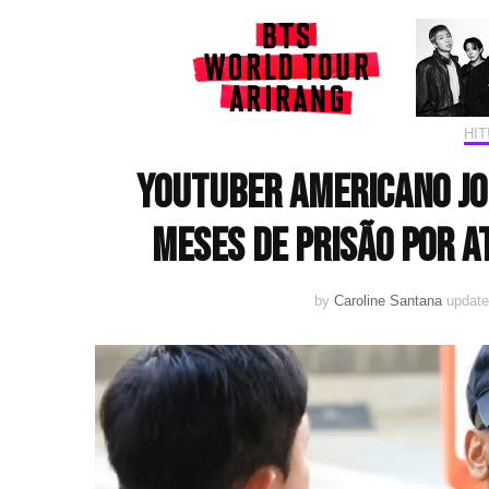
HI
YouTuber americano Jo
meses de prisão por a
by
Caroline Santana
updat