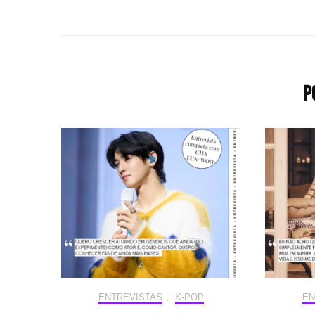
P
ENTREVISTAS
,
K-POP
EN