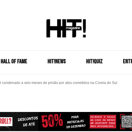
Se é HIT, está aqui!
HIT!Mag
HALL OF FAME
HIT!NEWS
HIT!Quiz
ENT
 condenado a seis meses de prisão por atos cometidos na Coreia do Sul