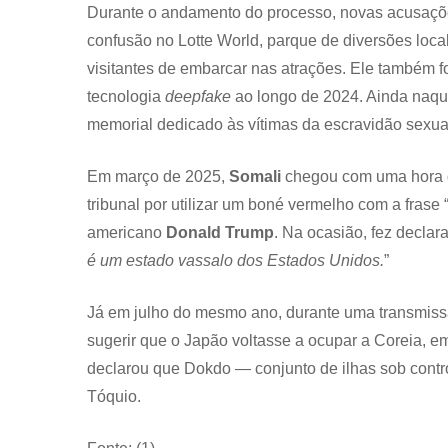
Durante o andamento do processo, novas acusaçõe
confusão no Lotte World, parque de diversões loca
visitantes de embarcar nas atrações. Ele também f
tecnologia
deepfake
ao longo de 2024. Ainda naque
memorial dedicado às vítimas da escravidão sexua
Em março de 2025,
Somali
chegou com uma hora d
tribunal por utilizar um boné vermelho com a frase 
americano
Donald Trump
. Na ocasião, fez declar
é um estado vassalo dos Estados Unidos.
”
Já em julho do mesmo ano, durante uma transmissã
sugerir que o Japão voltasse a ocupar a Coreia, e
declarou que Dokdo — conjunto de ilhas sob contr
Tóquio.