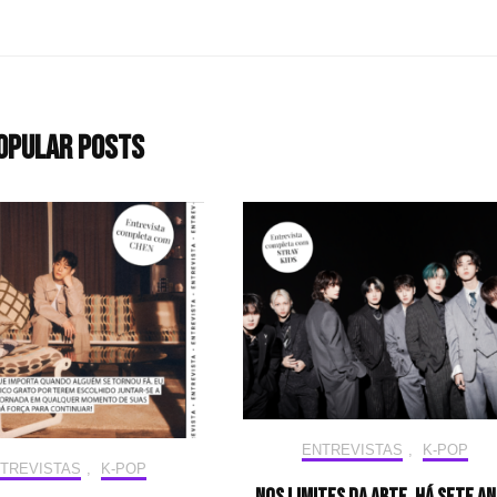
opular Posts
ENTREVISTAS
,
K-POP
TREVISTAS
,
K-POP
Nos limites da arte, há sete a