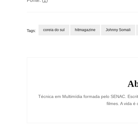
Fonte: (
1
)
coreia do sul
hitmagazine
Johnny Somali
Tags:
Post
Navigation
Ab
Técnica em Multimídia formada pelo SENAC. Escrit
filmes. A vida é