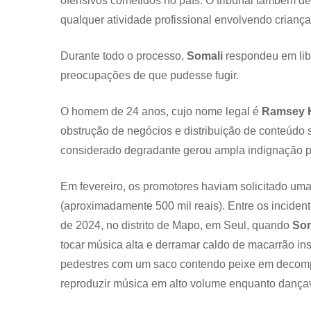
ofensivos cometidos no país. O tribunal também det
qualquer atividade profissional envolvendo crianç
Durante todo o processo,
Somali
respondeu em lib
preocupações de que pudesse fugir.
O homem de 24 anos, cujo nome legal é
Ramsey K
obstrução de negócios e distribuição de conteúdo
considerado degradante gerou ampla indignação p
Em fevereiro, os promotores haviam solicitado um
(aproximadamente 500 mil reais). Entre os inciden
de 2024, no distrito de Mapo, em Seul, quando
So
tocar música alta e derramar caldo de macarrão i
pedestres com um saco contendo peixe em decompo
reproduzir música em alto volume enquanto dança