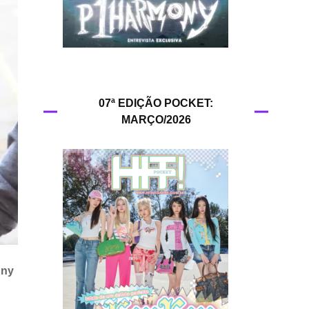
HIT!Queer
HIT!Radar
HIT!Review
07ª EDIÇÃO POCKET:
MARÇO/2026
HIT!Sound
HIT!Vem aí
Panfletando
nny