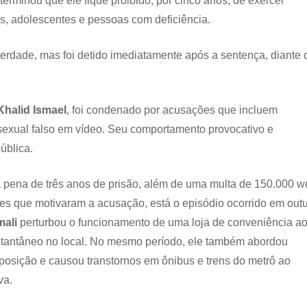
erminou que ele fique proibido, por cinco anos, de exercer
as, adolescentes e pessoas com deficiência.
erdade, mas foi detido imediatamente após a sentença, diante 
halid Ismael
, foi condenado por acusações que incluem
 sexual falso em vídeo. Seu comportamento provocativo e
ública.
a pena de três anos de prisão, além de uma multa de 150.000 
tes que motivaram a acusação, está o episódio ocorrido em out
mali
perturbou o funcionamento de uma loja de conveniência a
nstantâneo no local. No mesmo período, ele também abordou
sição e causou transtornos em ônibus e trens do metrô ao
va.