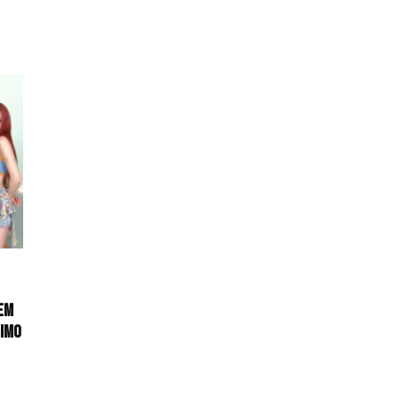
em
timo