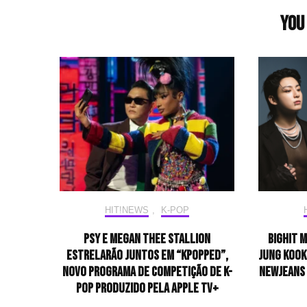
You 
HIT!NEWS
,
K-POP
PSY e Megan Thee Stallion
BIGHIT 
estrelarão juntos em “KPOPPED”,
Jung Kook
novo programa de competição de K-
NewJeans 
pop produzido pela Apple TV+