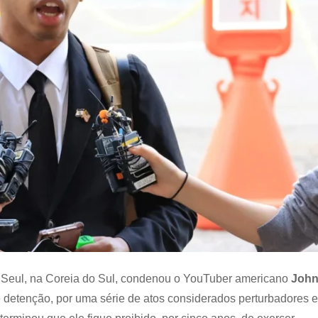
meses
de
prisão
por
atos
cometidos
na
Coreia
do
Sul
 de Seul, na Coreia do Sul, condenou o YouTuber americano
Joh
 detenção, por uma série de atos considerados perturbadores e