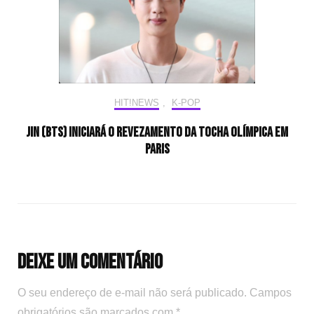
HIT!NEWS
,
K-POP
Jin (BTS) iniciará o revezamento da tocha olímpica em
Paris
Deixe um comentário
O seu endereço de e-mail não será publicado.
Campos
obrigatórios são marcados com
*