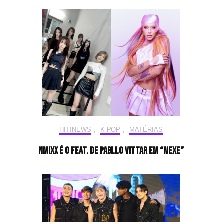
HIT!NEWS
,
K-POP
,
MATÉRIAS
NMIXX é o feat. de Pabllo Vittar em “MEXE”