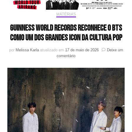
MATÉRIAS
GUINNESS WORLD RECORDS RECONHECE O BTS
COMO UM DOS GRANDES ICON DA CULTURA POP
por
Melissa Karla
atualizado em
17 de maio de 2026
Deixe um
em
comentário
GUINNESS
WORLD
RECORDS
RECONHECE
O
BTS
COMO
UM
DOS
GRANDES
ICON
DA