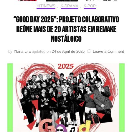
HIT!NEWS
,
K-DRAMA
,
K-POP
“Good Day 2025”: projeto colaborativo
reúne mais de 20 artistas em remake
nostálgico
on
by
Ylana Lira
updated on
24 de April de 2025
Leave a Comment
“Goo
Day
2025
proje
cola
reún
mais
de
20
artis
em
rem
nost