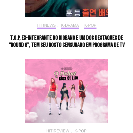
HIT!NEWS
,
K-DRAMA
,
K-POP
T.O.P, ex-integrante do BIGBANG e um dos destaques de
“Round 6”, tem seu rosto censurado em programa de TV
HIT!REVIEW
,
K-POP