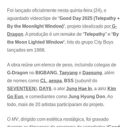
Foi lançado oficialmente nesta quinta-feira (24), o
aguardado videoclipe de “
Good Day 2025 (Telepathy +
By the Moonlight Window)
“, projeto idealizado por
G-
Dragon
. A produção é um remake de “
Telepathy
” e “
By
the Moon Lighted Window
“, hits do grupo City Boys
lançados em 1988.
A obra reúne um elenco de peso, incluindo colegas de
G-Dragon
no
BIGBANG
,
Taeyang
e
Daesung
, além
de nomes como
CL
,
aespa
,
BSS
(
subunit
do
SEVENTEEN
),
DAY6
, o ator
Jung Hae In
, a atriz
Kim
Go Eun
, e comediantes como
Jung Hyung Don
. Ao
todo, mais de 20 artistas participaram do projeto.
O
MV
, dirigido com estética nostálgica, foi gravado