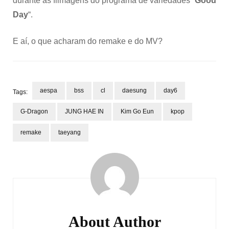
durante as filmagens do programa de variedades “
Good
Day
“.
E aí, o que acharam do remake e do MV?
aespa
bss
cl
daesung
day6
Tags:
G-Dragon
JUNG HAE IN
Kim Go Eun
kpop
remake
taeyang
Post
Navigation
About Author