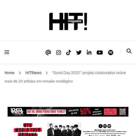
Se é HIT, está aqui!
HIT!Magazine
Home
HIT!News
“Good Day 2025”: projeto colaborativo reúne
mais de 20 artistas em remake nostálgico